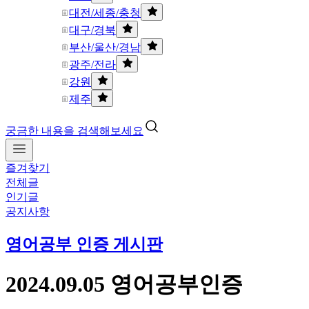
대전/세종/충청
대구/경북
부산/울산/경남
광주/전라
강원
제주
궁금한 내용을 검색해보세요
즐겨찾기
전체글
인기글
공지사항
영어공부 인증 게시판
2024.09.05 영어공부인증