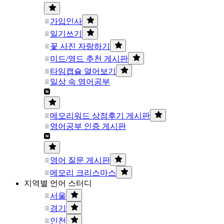
가입인사
일기쓰기
꽃 사진 자랑하기
미드/영드 추천 게시판
타임캡슐 열어보기
일상 속 영어공부
메모리워드 상점후기 게시판
영어공부 인증 게시판
영어 질문 게시판
메모리 크리스마스
지역별 언어 스터디
서울
경기
인천