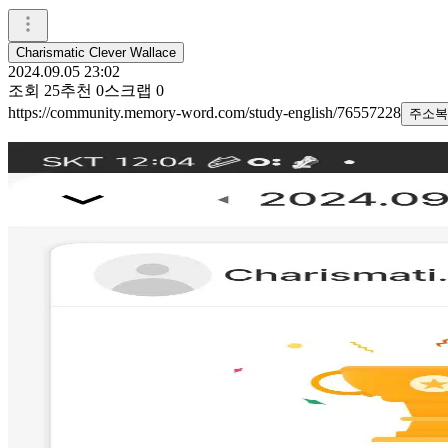
Charismatic Clever Wallace
2024.09.05 23:02
조회
25
추천
0
스크랩
0
https://community.memory-word.com/study-english/76557228
주소복