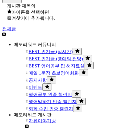
게시판 제목의
아이콘을 선택하면
즐겨찾기에 추가됩니다.
전체글
메모리워드 커뮤니티
BEST 인기글 (실시간)
BEST 인기글 (명예의 전당)
BEST 영어공부 팁 & 자료실
매일 1문장 초보영어회화
공지사항
이벤트
영어공부 인증 챌린지
영어말하기 인증 챌린지
회화 수업 인증 챌린지
메모리워드 게시판
자유이야기방