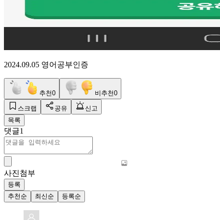
2024.09.05 영어공부인증
추천
0
비추천
0
스크랩
공유
신고
목록
댓글
1
사진첨부
등록
추천순
최신순
등록순