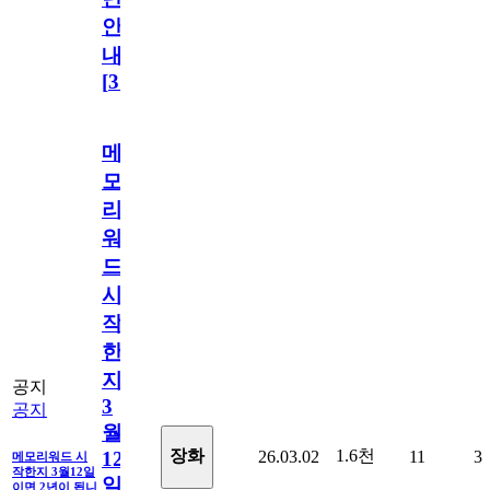
안
내
[
31
]
메
모
리
워
드
시
작
한
지
공지
3
공지
월
1.6천
장화
26.03.02
11
3
12
메모리워드 시
작한지 3월12일
일
이면 2년이 됩니