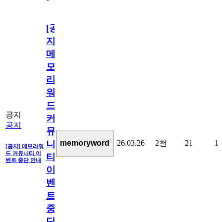
[공
지]
메
모
리
워
드
공지
커
공지
뮤
26.03.26
2천
21
1
memoryword
니
[공지] 메모리워
드 커뮤니티 이
티
벤트 중단 안내
이
벤
트
중
단