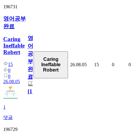
196731
영어공부
완료
영
Caring
Ineffable
어
Robert
공
Caring
부
15
26.08.05
15
0
0
Ineffable
완
Robert
0
0
료
26.08.05
[
1
]
1
댓글
196729