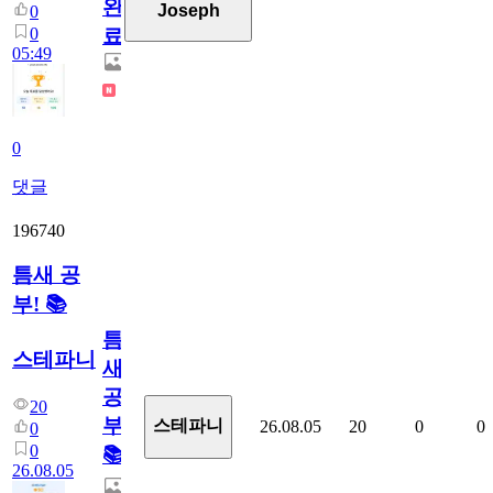
완
Joseph
0
0
료
05:49
0
댓글
196740
틈새 공
부! 📚
틈
스테파니
새
공
20
부!
스테파니
26.08.05
20
0
0
0
0
📚
26.08.05