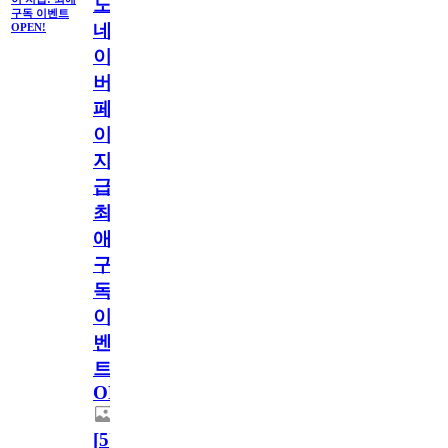
도
구독 이벤트
네
OPEN!
이
버
페
이
지
급!
최
애
구
독
이
벤
트
OPEN!
[
5
]