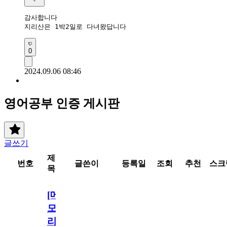
감사합니다

지리산은 1박2일로 다녀왔답니다
0
2024.09.06 08:46
영어공부 인증 게시판
글쓰기
제
번호
글쓴이
등록일
조회
추천
스크
목
[메
모
리