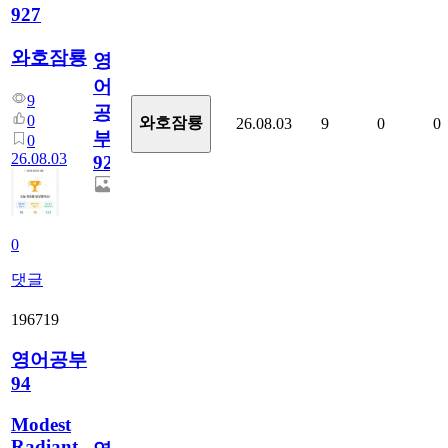
927
와호잠룡
영
어
9
공
0
와호잠룡
26.08.03
9
0
0
부
0
26.08.03
927
0
댓글
196719
영어공부
94
Modest
Radiant