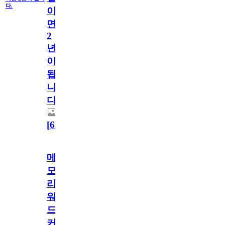
다.
이
면
2
년
이
됩
니
다.
[
64
]
메
모
리
워
드
커