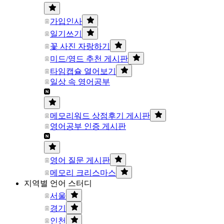
가입인사
일기쓰기
꽃 사진 자랑하기
미드/영드 추천 게시판
타임캡슐 열어보기
일상 속 영어공부
메모리워드 상점후기 게시판
영어공부 인증 게시판
영어 질문 게시판
메모리 크리스마스
지역별 언어 스터디
서울
경기
인천