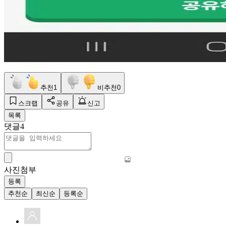
추천
1
비추천
0
스크랩
공유
신고
목록
댓글
4
사진첨부
등록
추천순
최신순
등록순