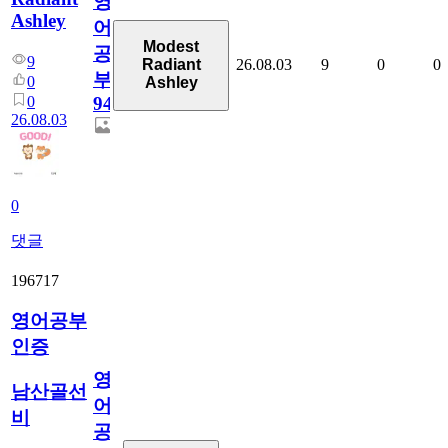
영
Ashley
어
Modest
공
9
26.08.03
9
0
0
Radiant
부
0
Ashley
0
94
26.08.03
0
댓글
196717
영어공부
인증
영
남산골선
어
비
공