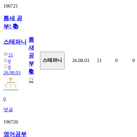
196721
틈새 공
부! 📚
틈
스테파니
새
21
공
스테파니
26.08.03
21
0
0
0
부!
0
📚
26.08.03
0
댓글
196720
영어공부