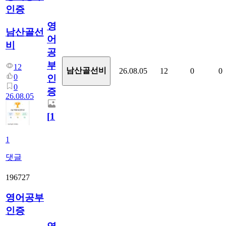
인증
영
남산골선
어
비
공
부
12
남산골선비
26.08.05
12
0
0
0
인
0
증
26.08.05
[
1
]
1
댓글
196727
영어공부
인증