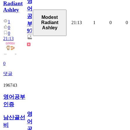
영
Radiant
어
Ashley
공
Modest
1
21:13
1
0
0
Radiant
부
0
Ashley
97
0
21:13
0
댓글
196743
영어공부
인증
영
남산골선
어
비
공