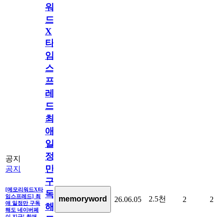
워
드
X
타
임
스
프
레
드]
최
애
일
정
공지
만
공지
구
[메모리워드X타
독
임스프레드] 최
2.5천
memoryword
26.06.05
2
2
애 일정만 구독
해
해도 네이버페
이 지급! 최애