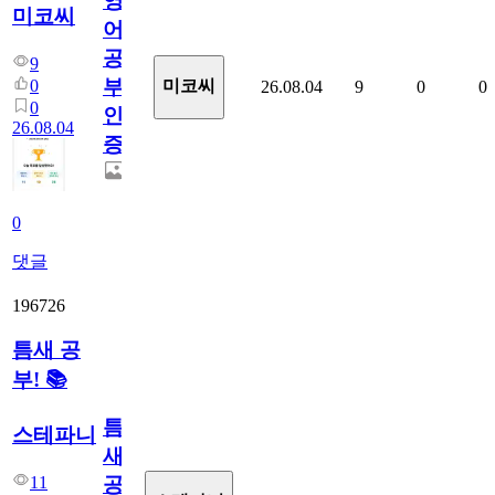
영
미코씨
어
공
9
부
0
미코씨
26.08.04
9
0
0
0
인
26.08.04
증
0
댓글
196726
틈새 공
부! 📚
틈
스테파니
새
11
공