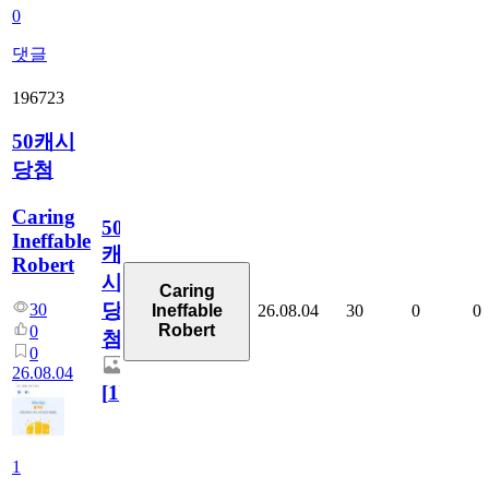
0
댓글
196723
50캐시
당첨
Caring
50
Ineffable
캐
Robert
시
Caring
당
30
26.08.04
30
0
0
Ineffable
Robert
0
첨
0
26.08.04
[
1
]
1