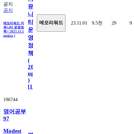
공지
뮤
공지
니
티
메모리워드
23.11.01
9.5천
29
9
메모리워드 커
뮤니티 운영정
운
책 ( 2023.11.1
update )
영
정
책
(
2023.11.1
update
)
[
110
]
196744
영어공부
97
Modest