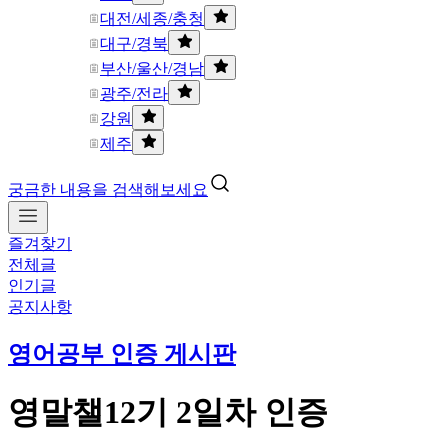
대전/세종/충청
대구/경북
부산/울산/경남
광주/전라
강원
제주
궁금한 내용을 검색해보세요
즐겨찾기
전체글
인기글
공지사항
영어공부 인증 게시판
영말챌12기 2일차 인증