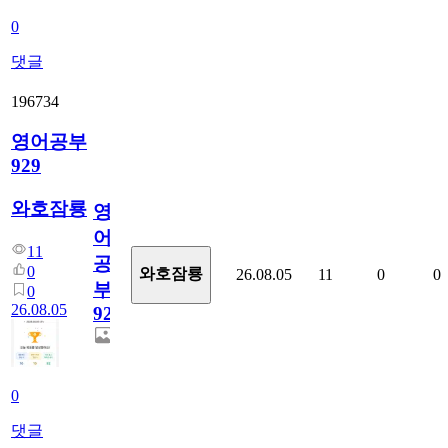
0
댓글
196734
영어공부
929
와호잠룡
영
어
11
공
0
와호잠룡
26.08.05
11
0
0
부
0
26.08.05
929
0
댓글