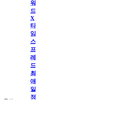
워
드
X
타
임
스
프
레
드]
최
애
일
정
공지
만
공지
구
독
[메모리워드X타
2.5천
memoryword
26.06.05
2
2
임스프레드] 최애
해
일정만 구독해도
네이버페이 지급!
도