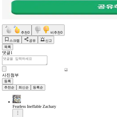
추천
0
비추천
0
스크랩
공유
신고
목록
댓글
1
사진첨부
등록
추천순
최신순
등록순
Fearless Ineffable Zachary