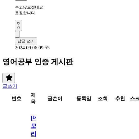
수고많으셨네요

응원합니다
0
답글 쓰기
2024.09.06 09:55
영어공부 인증 게시판
글쓰기
제
번호
글쓴이
등록일
조회
추천
스
목
[메
모
리