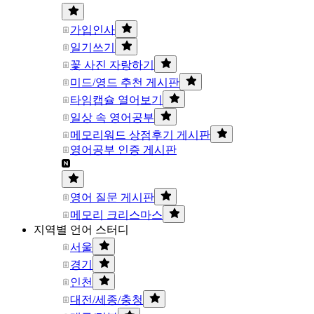
가입인사
일기쓰기
꽃 사진 자랑하기
미드/영드 추천 게시판
타임캡슐 열어보기
일상 속 영어공부
메모리워드 상점후기 게시판
영어공부 인증 게시판
영어 질문 게시판
메모리 크리스마스
지역별 언어 스터디
서울
경기
인천
대전/세종/충청