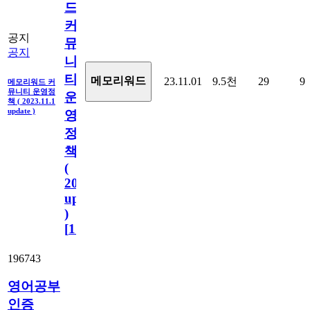
드
커
공지
뮤
공지
니
티
메모리워드
23.11.01
9.5천
29
9
메모리워드 커
뮤니티 운영정
운
책 ( 2023.11.1
update )
영
정
책
(
2023.11.1
update
)
[
110
]
196743
영어공부
인증