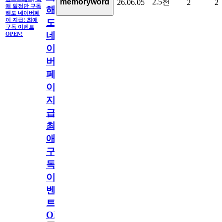
2.5천
memoryword
26.06.05
2
2
애 일정만 구독
해
해도 네이버페
이 지급! 최애
도
구독 이벤트
네
OPEN!
이
버
페
이
지
급!
최
애
구
독
이
벤
트
OPEN!