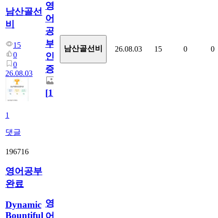
영
남산골선
어
비
공
부
15
남산골선비
26.08.03
15
0
0
0
인
0
증
26.08.03
[
1
]
1
댓글
196716
영어공부
완료
영
Dynamic
Bountiful
어