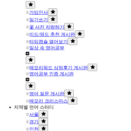
가입인사
일기쓰기
꽃 사진 자랑하기
미드/영드 추천 게시판
타임캡슐 열어보기
일상 속 영어공부
메모리워드 상점후기 게시판
영어공부 인증 게시판
영어 질문 게시판
메모리 크리스마스
지역별 언어 스터디
서울
경기
인천