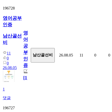
196728
영어공부
인증
영
남산골선
어
비
공
부
11
남산골선비
26.08.05
11
0
0
0
인
0
증
26.08.05
[
1
]
1
댓글
196727