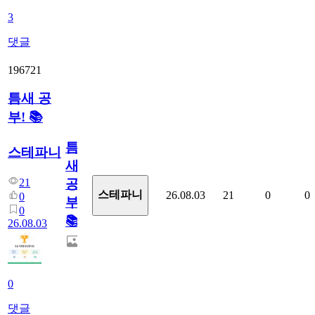
3
댓글
196721
틈새 공
부! 📚
틈
스테파니
새
21
공
스테파니
26.08.03
21
0
0
0
부!
0
📚
26.08.03
0
댓글