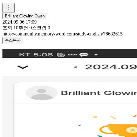
Brilliant Glowing Owen
2024.09.06 17:09
조회
10
추천
0
스크랩
0
https://community.memory-word.com/study-english/76682615
주소복사