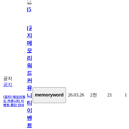
[
5
]
[공
지]
메
모
리
워
드
공지
커
공지
뮤
26.03.26
2천
21
1
memoryword
니
[공지] 메모리워
드 커뮤니티 이
티
벤트 중단 안내
이
벤
트