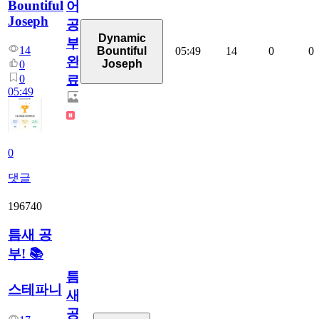
Bountiful
어
Joseph
공
Dynamic
부
14
05:49
14
0
0
Bountiful
완
Joseph
0
0
료
05:49
0
댓글
196740
틈새 공
부! 📚
틈
스테파니
새
공