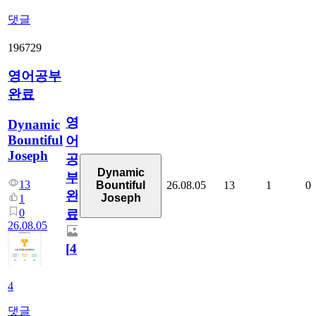
댓글
196729
영어공부
완료
영
Dynamic
Bountiful
어
Joseph
공
Dynamic
부
13
26.08.05
13
1
0
Bountiful
완
Joseph
1
0
료
26.08.05
[
4
]
4
댓글