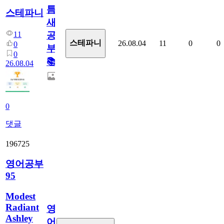
틈
스테파니
새
11
공
스테파니
26.08.04
11
0
0
0
부!
0
📚
26.08.04
0
댓글
196725
영어공부
95
Modest
Radiant
영
Ashley
어