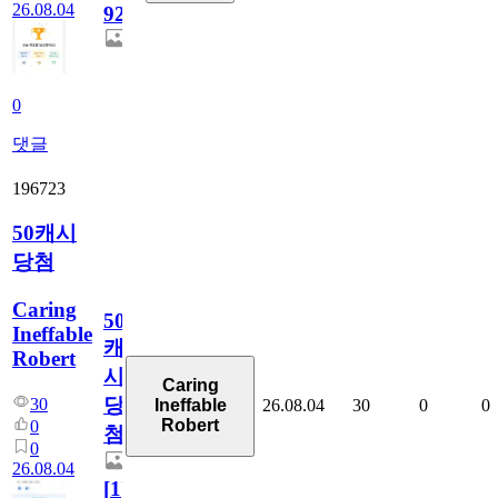
26.08.04
928
0
댓글
196723
50캐시
당첨
Caring
50
Ineffable
캐
Robert
시
Caring
당
30
26.08.04
30
0
0
Ineffable
Robert
0
첨
0
26.08.04
[
1
]