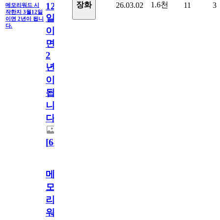
1.6천
장화
26.03.02
11
3
12
메모리워드 시
작한지 3월12일
일
이면 2년이 됩니
다.
이
면
2
년
이
됩
니
다.
[
64
]
메
모
리
워