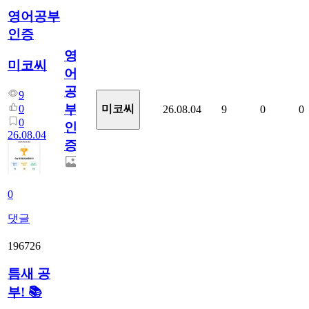
영어공부
인증
영
미코씨
어
공
9
부
0
미코씨
26.08.04
9
0
0
0
인
26.08.04
증
0
댓글
196726
틈새 공
부! 📚