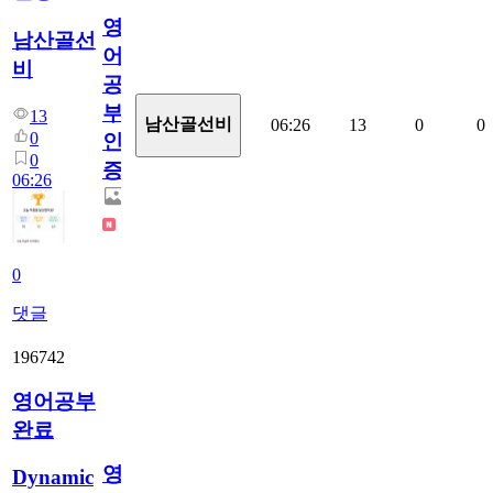
영
남산골선
어
비
공
부
13
남산골선비
06:26
13
0
0
0
인
0
증
06:26
0
댓글
196742
영어공부
완료
영
Dynamic