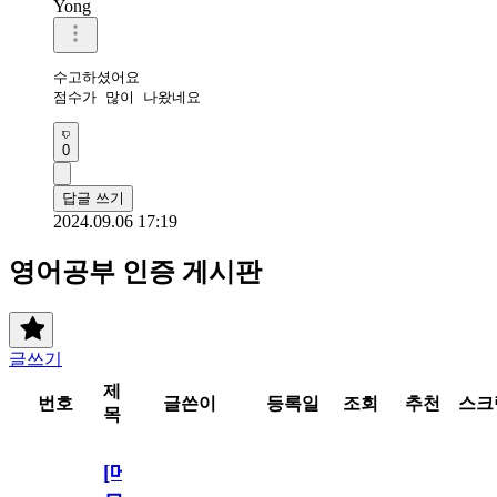
Yong
수고하셨어요 

점수가 많이 나왔네요 
0
답글 쓰기
2024.09.06 17:19
영어공부 인증 게시판
글쓰기
제
번호
글쓴이
등록일
조회
추천
스크
목
[메