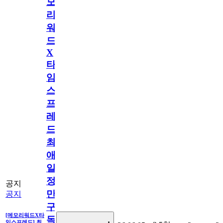
모
리
워
드
X
타
임
스
프
레
드]
최
애
일
정
공지
만
공지
구
[메모리워드X타
독
임스프레드] 최