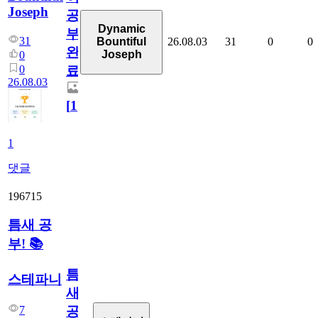
Joseph
공
Dynamic
부
31
26.08.03
31
0
0
Bountiful
완
Joseph
0
0
료
26.08.03
[
1
]
1
댓글
196715
틈새 공
부! 📚
틈
스테파니
새
7
공