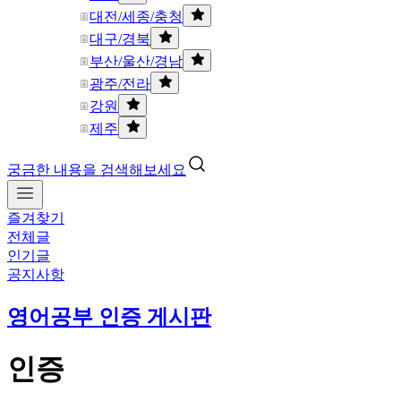
대전/세종/충청
대구/경북
부산/울산/경남
광주/전라
강원
제주
궁금한 내용을 검색해보세요
즐겨찾기
전체글
인기글
공지사항
영어공부 인증 게시판
인증