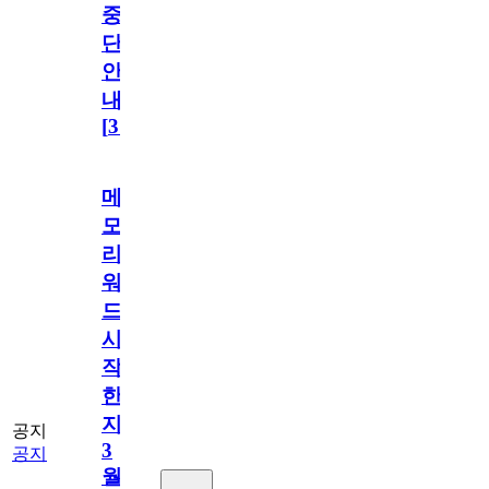
중
단
안
내
[
31
]
메
모
리
워
드
시
작
한
지
공지
3
공지
월