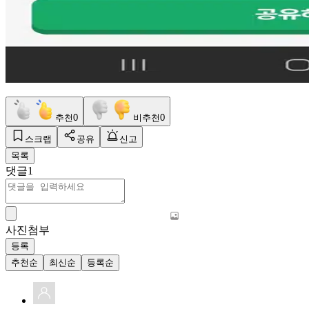
추천
0
비추천
0
스크랩
공유
신고
목록
댓글
1
사진첨부
등록
추천순
최신순
등록순