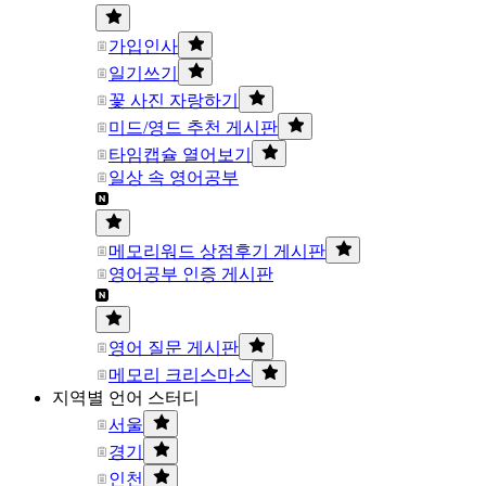
가입인사
일기쓰기
꽃 사진 자랑하기
미드/영드 추천 게시판
타임캡슐 열어보기
일상 속 영어공부
메모리워드 상점후기 게시판
영어공부 인증 게시판
영어 질문 게시판
메모리 크리스마스
지역별 언어 스터디
서울
경기
인천