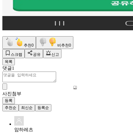
추천
0
비추천
0
스크랩
공유
신고
목록
댓글
1
사진첨부
등록
추천순
최신순
등록순
암하레츠