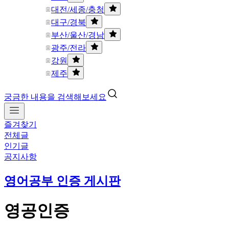
대전/세종/충청
대구/경북
부산/울산/경남
광주/전라
강원
제주
궁금한 내용을 검색해보세요
즐겨찾기
전체글
인기글
공지사항
영어공부 인증 게시판
영공인증