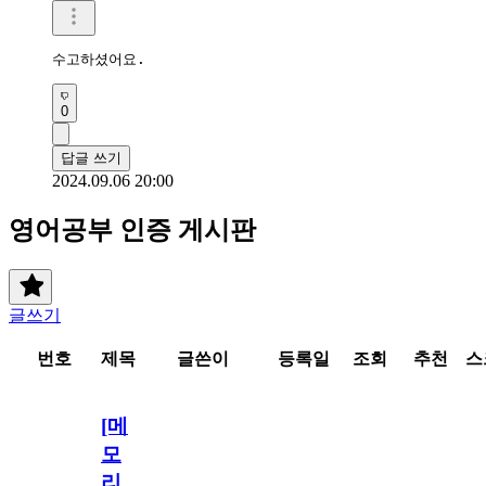
수고하셨어요.
0
답글 쓰기
2024.09.06 20:00
영어공부 인증 게시판
글쓰기
번호
제목
글쓴이
등록일
조회
추천
스
[메
모
리