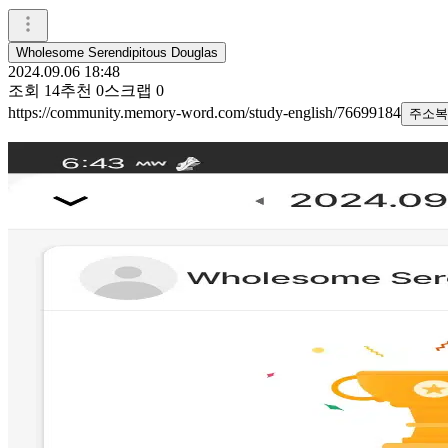
Wholesome Serendipitous Douglas
2024.09.06 18:48
조회
14
추천
0
스크랩
0
https://community.memory-word.com/study-english/76699184
주소복