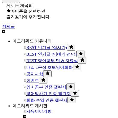
게시판 제목의
아이콘을 선택하면
즐겨찾기에 추가됩니다.
전체글
메모리워드 커뮤니티
BEST 인기글 (실시간)
BEST 인기글 (명예의 전당)
BEST 영어공부 팁 & 자료실
매일 1문장 초보영어회화
공지사항
이벤트
영어공부 인증 챌린지
영어말하기 인증 챌린지
회화 수업 인증 챌린지
메모리워드 게시판
자유이야기방