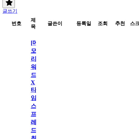
글쓰기
제
번호
글쓴이
등록일
조회
추천
스
목
[메
모
리
워
드
X
타
임
스
프
레
드]
최