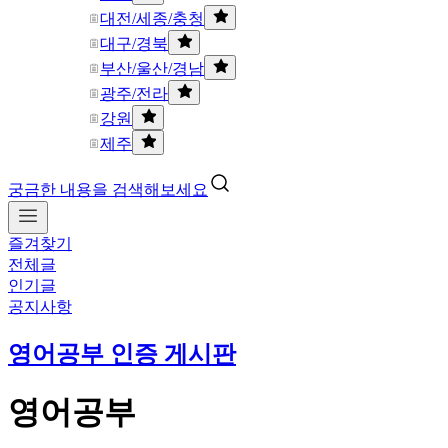
대전/세종/충청
대구/경북
부산/울산/경남
광주/전라
강원
제주
궁금한 내용을 검색해보세요
즐겨찾기
전체글
인기글
공지사항
영어공부 인증 게시판
영어공부