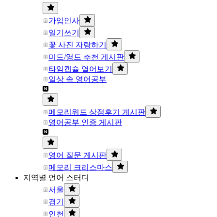
가입인사
일기쓰기
꽃 사진 자랑하기
미드/영드 추천 게시판
타임캡슐 열어보기
일상 속 영어공부
메모리워드 상점후기 게시판
영어공부 인증 게시판
영어 질문 게시판
메모리 크리스마스
지역별 언어 스터디
서울
경기
인천