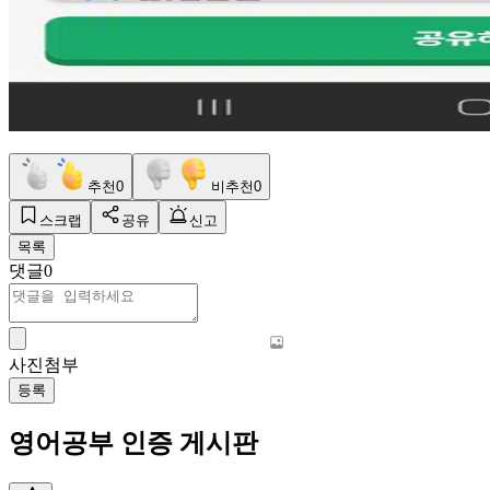
추천
0
비추천
0
스크랩
공유
신고
목록
댓글
0
사진첨부
등록
영어공부 인증 게시판