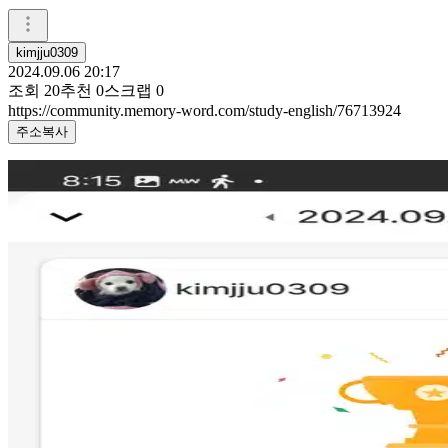
kimjju0309
2024.09.06 20:17
조회
20
추천
0
스크랩
0
https://community.memory-word.com/study-english/76713924
주소복사