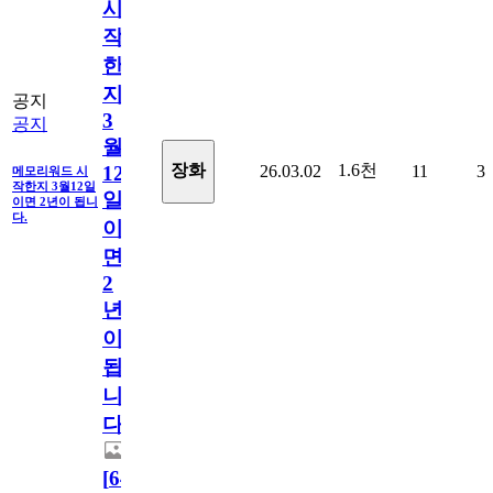
시
작
한
지
공지
3
공지
월
1.6천
장화
26.03.02
11
3
12
메모리워드 시
작한지 3월12일
일
이면 2년이 됩니
다.
이
면
2
년
이
됩
니
다.
[
64
]