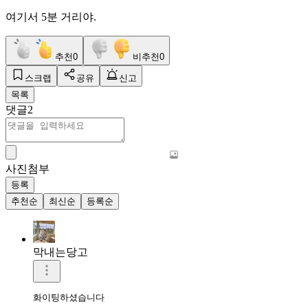
여기서 5분 거리야.
추천
0
비추천
0
스크랩
공유
신고
목록
댓글
2
사진첨부
등록
추천순
최신순
등록순
막내는당고
화이팅하셨습니다