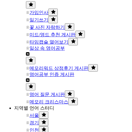
가입인사
일기쓰기
꽃 사진 자랑하기
미드/영드 추천 게시판
타임캡슐 열어보기
일상 속 영어공부
메모리워드 상점후기 게시판
영어공부 인증 게시판
영어 질문 게시판
메모리 크리스마스
지역별 언어 스터디
서울
경기
인천