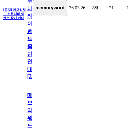
뮤
26.03.26
2천
21
1
memoryword
니
[공지] 메모리워
드 커뮤니티 이
티
벤트 중단 안내
이
벤
트
중
단
안
내
[
31
]
메
모
리
워
드