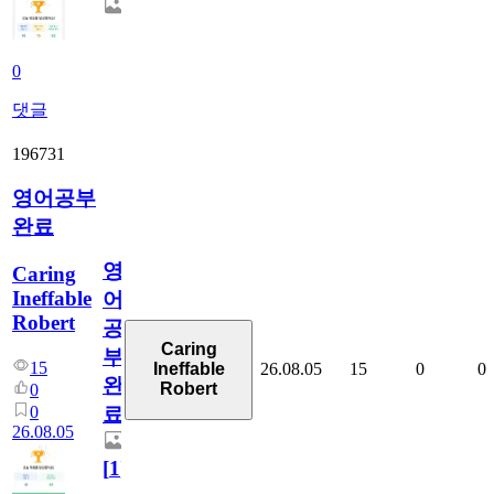
0
댓글
196731
영어공부
완료
영
Caring
Ineffable
어
Robert
공
Caring
부
15
26.08.05
15
0
0
Ineffable
완
Robert
0
0
료
26.08.05
[
1
]