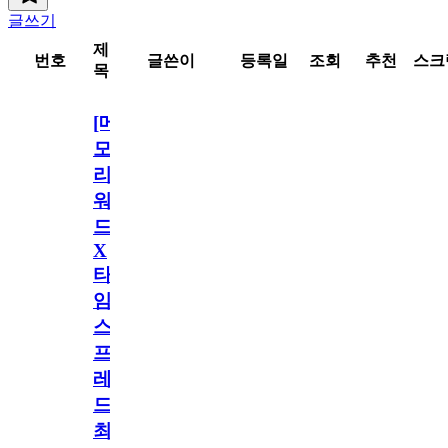
글쓰기
제
번호
글쓴이
등록일
조회
추천
스크
목
[메
모
리
워
드
X
타
임
스
프
레
드]
최