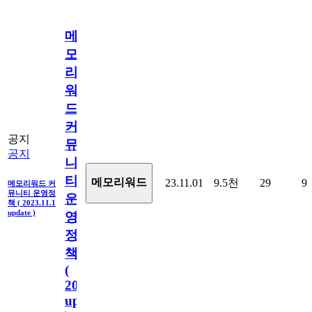
메
모
리
워
드
커
공지
뮤
공지
니
티
메모리워드
23.11.01
9.5천
29
9
메모리워드 커
뮤니티 운영정
운
책 ( 2023.11.1
update )
영
정
책
(
2023.11.1
update