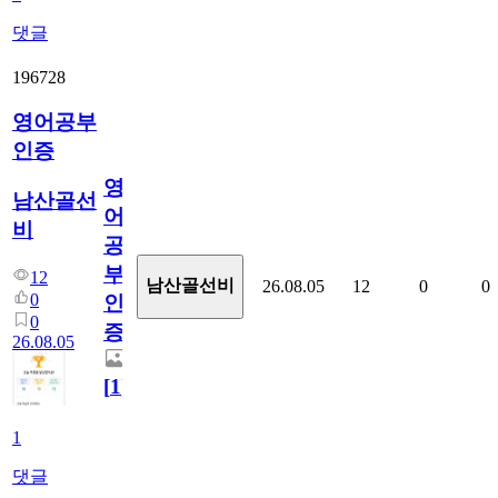
댓글
196728
영어공부
인증
영
남산골선
어
비
공
부
12
남산골선비
26.08.05
12
0
0
0
인
0
증
26.08.05
[
1
]
1
댓글