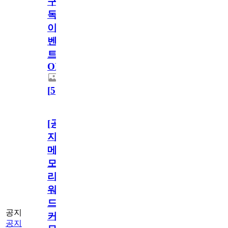
구
독
이
벤
트
OPEN!
[
5
]
[공
지]
메
모
리
워
드
공지
커
공지