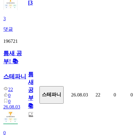
[
3
]
3
댓글
196721
틈새 공
부! 📚
틈
스테파니
새
22
공
스테파니
26.08.03
22
0
0
0
부!
0
📚
26.08.03
0