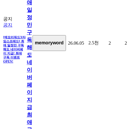
애
일
정
공지
만
공지
구
[메모리워드X타
독
임스프레드] 최
2.5천
memoryword
26.06.05
2
2
애 일정만 구독
해
해도 네이버페
이 지급! 최애
도
구독 이벤트
네
OPEN!
이
버
페
이
지
급!
최
애