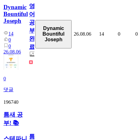
영
Dynamic
Bountiful
어
Joseph
공
Dynamic
부
14
26.08.06
14
0
0
Bountiful
완
Joseph
0
0
료
26.08.06
0
댓글
196740
틈새 공
부! 📚
틈
스테파니