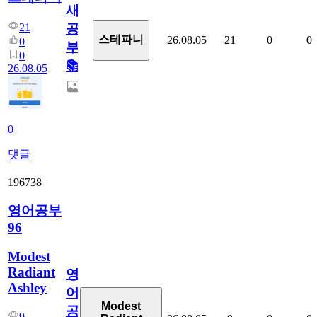
새
21
공
스테파니
26.08.05
21
0
0
0
부!
0
📚
26.08.05
0
댓글
196738
영어공부
96
Modest
Radiant
영
Ashley
어
Modest
공
9