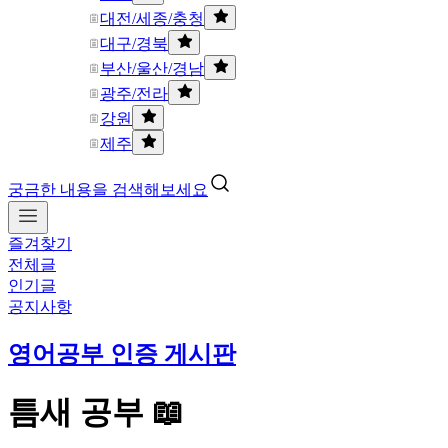
대전/세종/충청
대구/경북
부산/울산/경남
광주/전라
강원
제주
궁금한 내용을 검색해보세요
즐겨찾기
전체글
인기글
공지사항
영어공부 인증 게시판
틈새 공부 📖