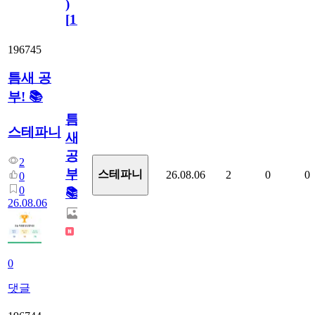
)
[
110
]
196745
틈새 공
부! 📚
틈
스테파니
새
공
2
부!
스테파니
26.08.06
2
0
0
0
0
📚
26.08.06
0
댓글