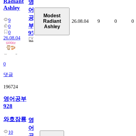
Radiant
영
Ashley
어
Modest
공
9
26.08.04
9
0
0
Radiant
부
0
Ashley
0
95
26.08.04
0
댓글
196724
영어공부
928
와호잠룡
영
어
10
공