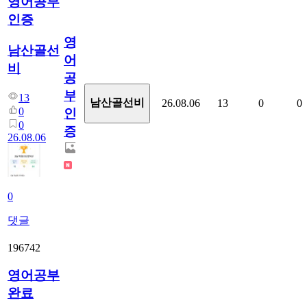
영어공부
인증
영
남산골선
어
비
공
부
13
남산골선비
26.08.06
13
0
0
0
인
0
증
26.08.06
0
댓글
196742
영어공부
완료