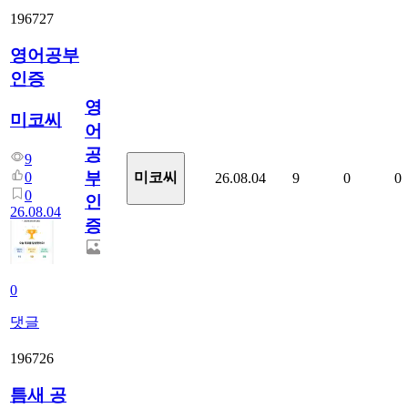
196727
영어공부
인증
영
미코씨
어
공
9
부
0
미코씨
26.08.04
9
0
0
0
인
26.08.04
증
0
댓글
196726
틈새 공