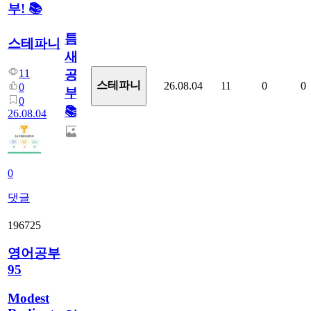
부! 📚
틈
스테파니
새
11
공
스테파니
26.08.04
11
0
0
0
부!
0
📚
26.08.04
0
댓글
196725
영어공부
95
Modest