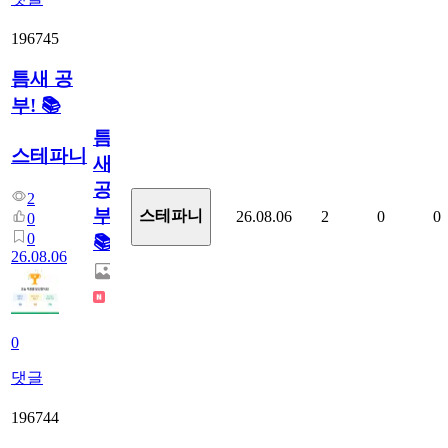
196745
틈새 공
부! 📚
틈
스테파니
새
공
2
부!
스테파니
26.08.06
2
0
0
0
0
📚
26.08.06
0
댓글
196744