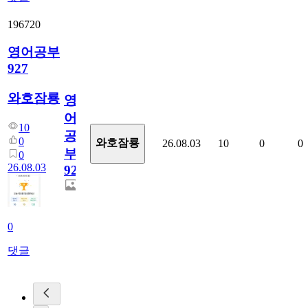
196720
영어공부
927
와호잠룡
영
어
10
공
0
와호잠룡
26.08.03
10
0
0
부
0
26.08.03
927
0
댓글