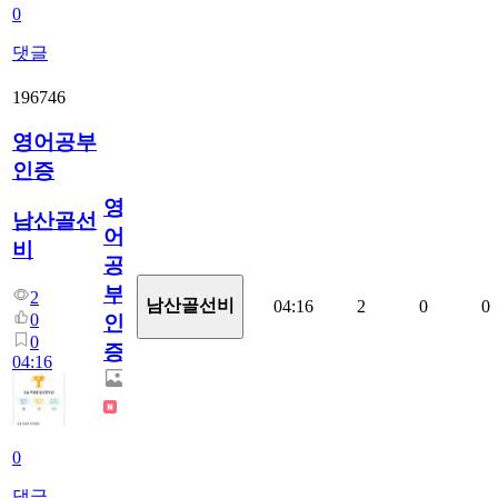
0
댓글
196746
영어공부
인증
영
남산골선
어
비
공
부
2
남산골선비
04:16
2
0
0
0
인
0
증
04:16
0
댓글