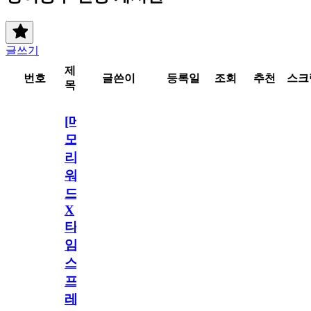
글쓰기
제
번호
글쓴이
등록일
조회
추천
스크
목
[메
모
리
워
드
X
타
임
스
프
레