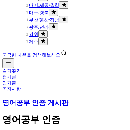
대전/세종/충청
대구/경북
부산/울산/경남
광주/전라
강원
제주
궁금한 내용을 검색해보세요
즐겨찾기
전체글
인기글
공지사항
영어공부 인증 게시판
영어공부 인증