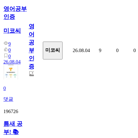
영어공부
인증
영
미코씨
어
공
9
부
0
미코씨
26.08.04
9
0
0
0
인
26.08.04
증
0
댓글
196726
틈새 공
부! 📚