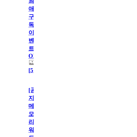
최
애
구
독
이
벤
트
OPEN!
[
5
]
[공
지]
메
모
리
워