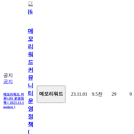
[
64
]
메
모
리
워
드
커
공지
뮤
공지
니
티
메모리워드
23.11.01
9.5천
29
9
메모리워드 커
뮤니티 운영정
운
책 ( 2023.11.1
update )
영
정
책
(