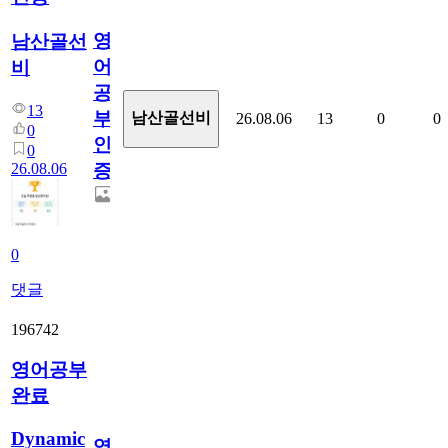
영
남산골선
어
비
공
13
부
남산골선비
26.08.06
13
0
0
0
인
0
26.08.06
증
0
댓글
196742
영어공부
완료
Dynamic
영