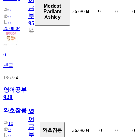
어
Modest
공
9
26.08.04
9
0
0
Radiant
부
0
Ashley
0
95
26.08.04
0
댓글
196724
영어공부
928
와호잠룡
영
어
10
공
0
와호잠룡
26.08.04
10
0
0
부
0