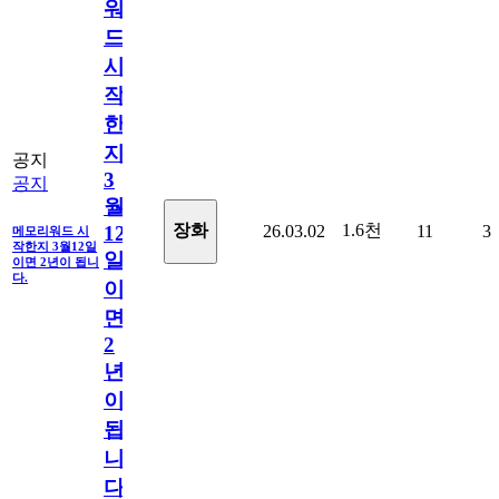
워
드
시
작
한
지
공지
3
공지
월
1.6천
장화
26.03.02
11
3
12
메모리워드 시
작한지 3월12일
일
이면 2년이 됩니
다.
이
면
2
년
이
됩
니
다.