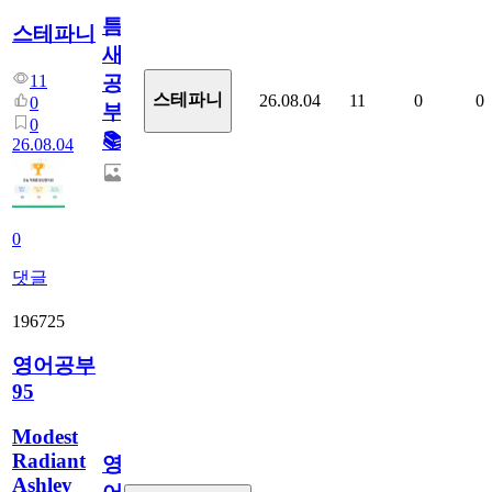
틈
스테파니
새
11
공
스테파니
26.08.04
11
0
0
0
부!
0
📚
26.08.04
0
댓글
196725
영어공부
95
Modest
Radiant
영
Ashley