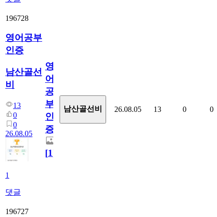
196728
영어공부
인증
영
남산골선
어
비
공
부
13
남산골선비
26.08.05
13
0
0
0
인
0
증
26.08.05
[
1
]
1
댓글
196727