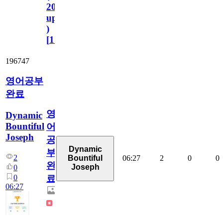
2023.11.1
update
)
[
110
]
196747
영어공부
완료
영
Dynamic
Bountiful
어
Joseph
공
Dynamic
부
2
06:27
2
0
0
Bountiful
완
Joseph
0
0
료
06:27