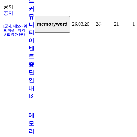
드
공지
커
공지
뮤
26.03.26
2천
21
1
memoryword
니
[공지] 메모리워
드 커뮤니티 이
티
벤트 중단 안내
이
벤
트
중
단
안
내
[
31
]
메
모
리