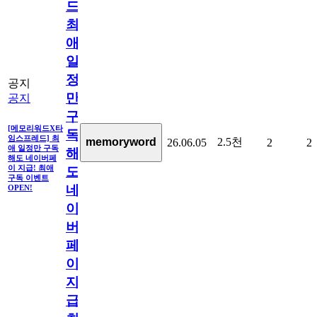
드]
최
애
일
정
공지
만
공지
구
[메모리워드X타
독
임스프레드] 최
2.5천
memoryword
26.06.05
2
2
애 일정만 구독
해
해도 네이버페
이 지급! 최애
도
구독 이벤트
네
OPEN!
이
버
페
이
지
급!