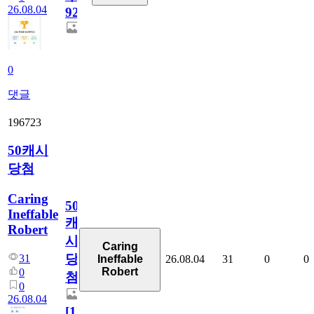
26.08.04
928
0
댓글
196723
50캐시
당첨
Caring
50
Ineffable
캐
Robert
시
Caring
당
31
26.08.04
31
0
0
Ineffable
Robert
0
첨
0
26.08.04
[
1
]