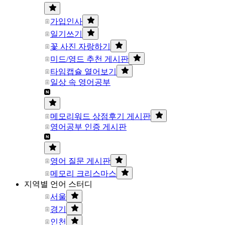
가입인사
일기쓰기
꽃 사진 자랑하기
미드/영드 추천 게시판
타임캡슐 열어보기
일상 속 영어공부
메모리워드 상점후기 게시판
영어공부 인증 게시판
영어 질문 게시판
메모리 크리스마스
지역별 언어 스터디
서울
경기
인천