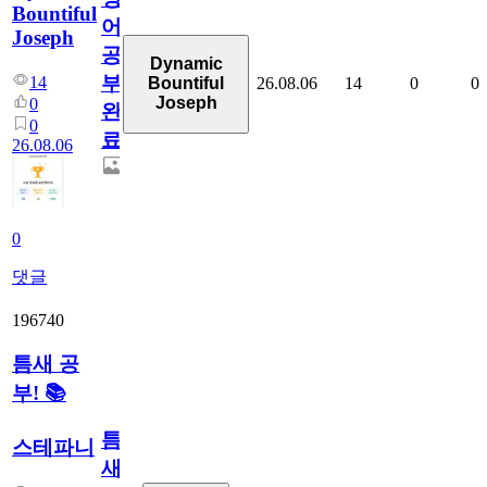
Bountiful
어
Joseph
공
Dynamic
부
14
26.08.06
14
0
0
Bountiful
Joseph
0
완
0
료
26.08.06
0
댓글
196740
틈새 공
부! 📚
틈
스테파니
새