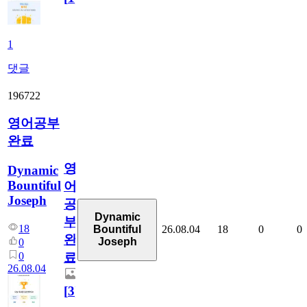
1
댓글
196722
영어공부
완료
영
Dynamic
Bountiful
어
Joseph
공
Dynamic
부
18
26.08.04
18
0
0
Bountiful
완
Joseph
0
0
료
26.08.04
[
3
]