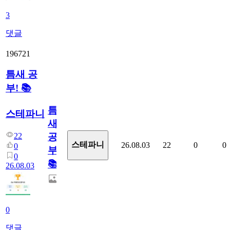
3
댓글
196721
틈새 공
부! 📚
틈
스테파니
새
22
공
스테파니
26.08.03
22
0
0
0
부!
0
📚
26.08.03
0
댓글