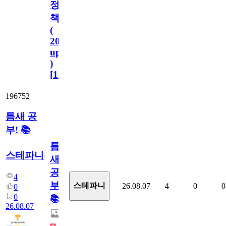
정
책
(
2023.11.1
update
)
[
110
]
196752
틈새 공
부! 📚
틈
스테파니
새
공
4
부!
스테파니
26.08.07
4
0
0
0
0
📚
26.08.07