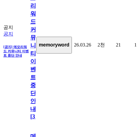
리
워
드
공지
커
공지
뮤
26.03.26
2천
21
1
memoryword
니
[공지] 메모리워
드 커뮤니티 이벤
티
트 중단 안내
이
벤
트
중
단
안
내
[
31
]
메