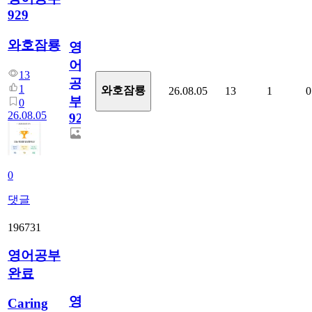
929
와호잠룡
영
어
13
공
1
와호잠룡
26.08.05
13
1
0
부
0
26.08.05
929
0
댓글
196731
영어공부
완료
영
Caring