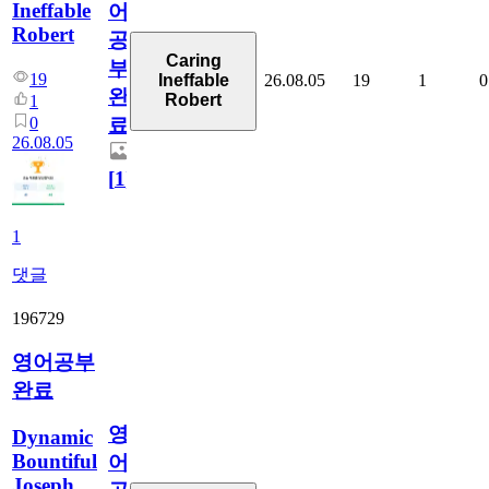
Ineffable
어
Robert
공
Caring
부
19
26.08.05
19
1
0
Ineffable
완
Robert
1
0
료
26.08.05
[
1
]
1
댓글
196729
영어공부
완료
영
Dynamic
Bountiful
어
Joseph