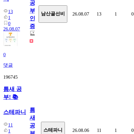
공
부
13
남산골선비
26.08.07
13
1
0
1
인
0
증
26.08.07
0
댓글
196745
틈새 공
부! 📚
틈
스테파니
새
11
공
스테파니
26.08.06
11
1
0
1
부!