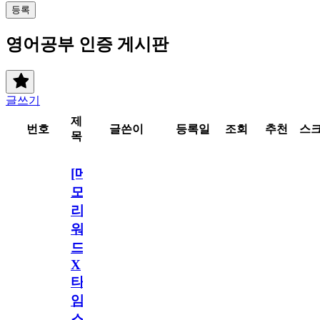
등록
영어공부 인증 게시판
글쓰기
제
번호
글쓴이
등록일
조회
추천
스
목
[메
모
리
워
드
X
타
임
스