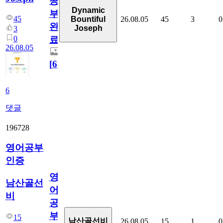
공
Dynamic
부
45
26.08.05
45
3
0
Bountiful
완
Joseph
3
0
료
26.08.05
[
6
]
6
댓글
196728
영어공부
인증
영
남산골선
어
비
공
부
15
남산골선비
26.08.05
15
1
0