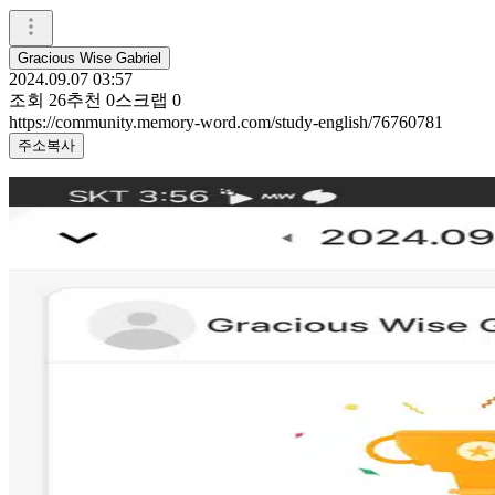
Gracious Wise Gabriel
2024.09.07 03:57
조회
26
추천
0
스크랩
0
https://community.memory-word.com/study-english/76760781
주소복사