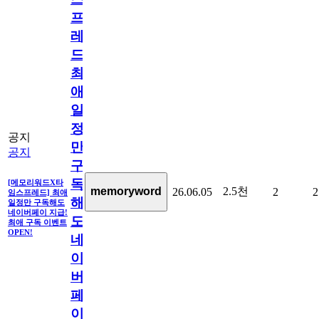
프
레
드]
최
애
일
정
공지
만
공지
구
독
[메모리워드X타
2.5천
memoryword
26.06.05
2
2
임스프레드] 최애
해
일정만 구독해도
네이버페이 지급!
도
최애 구독 이벤트
OPEN!
네
이
버
페
이