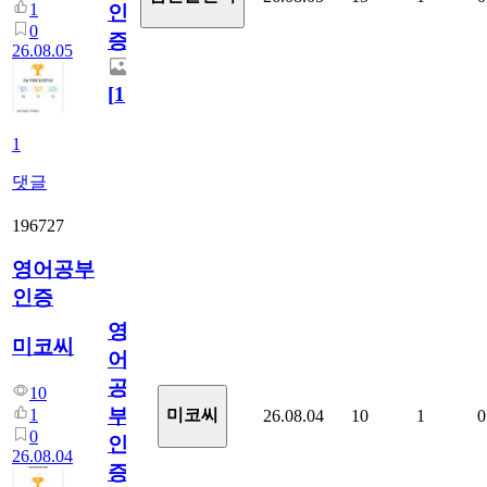
1
인
0
증
26.08.05
[
1
]
1
댓글
196727
영어공부
인증
영
미코씨
어
공
10
부
1
미코씨
26.08.04
10
1
0
0
인
26.08.04
증