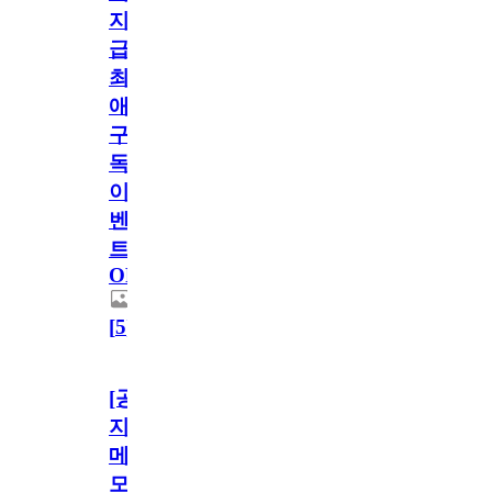
지
급!
최
애
구
독
이
벤
트
OPEN!
[
5
]
[공
지]
메
모