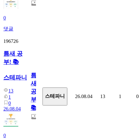
0
댓글
196726
틈새 공
부! 📚
틈
스테파니
새
13
공
스테파니
26.08.04
13
1
0
1
부!
0
📚
26.08.04
0