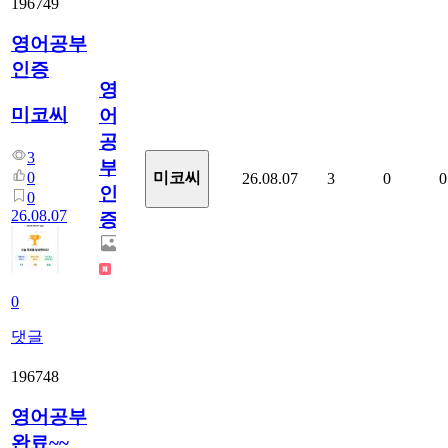
196749
영어공부
인증
영
미코씨
어
공
3
부
0
미코씨
26.08.07
3
0
0
인
0
26.08.07
증
0
댓글
196748
영어공부
완료~~