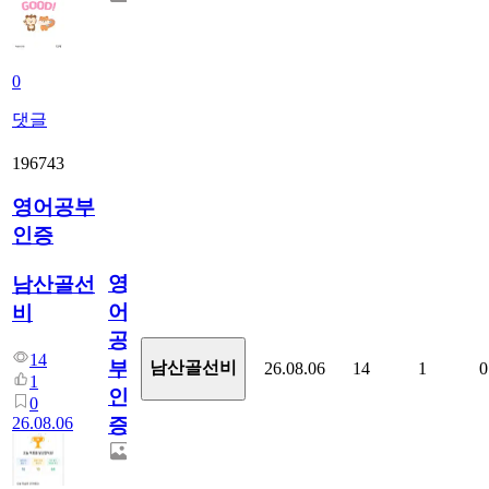
0
댓글
196743
영어공부
인증
영
남산골선
어
비
공
14
부
남산골선비
26.08.06
14
1
0
1
인
0
26.08.06
증