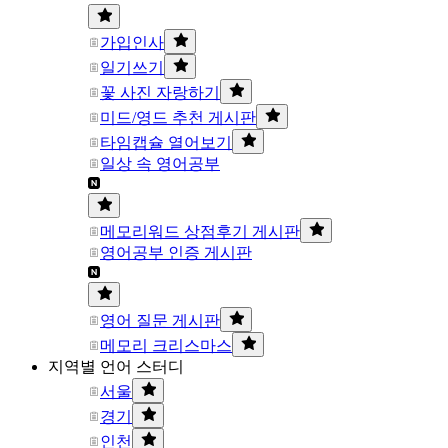
가입인사
일기쓰기
꽃 사진 자랑하기
미드/영드 추천 게시판
타임캡슐 열어보기
일상 속 영어공부
메모리워드 상점후기 게시판
영어공부 인증 게시판
영어 질문 게시판
메모리 크리스마스
지역별 언어 스터디
서울
경기
인천