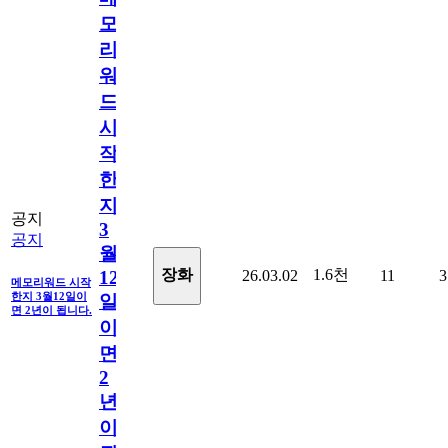
모
리
워
드
시
작
한
지
공지
3
공지
월
1.6천
장화
26.03.02
11
3
12
메모리워드 시작
한지 3월12일이
일
면 2년이 됩니다.
이
면
2
년
이