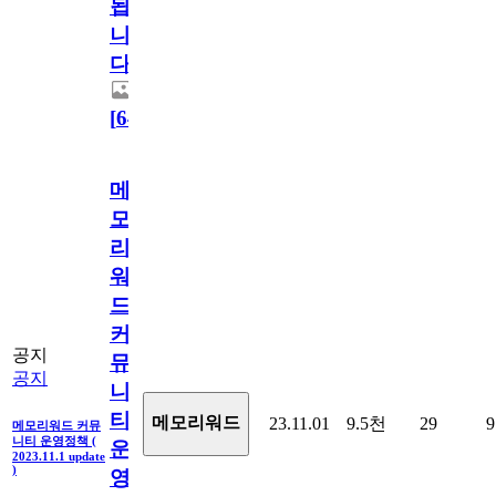
됩
니
다.
[
64
]
메
모
리
워
드
커
공지
뮤
공지
니
티
메모리워드
23.11.01
9.5천
29
9
메모리워드 커뮤
니티 운영정책 (
운
2023.11.1 update
)
영