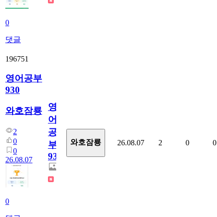
0
댓글
196751
영어공부
930
영
와호잠룡
어
공
2
0
와호잠룡
26.08.07
2
0
0
부
0
930
26.08.07
0