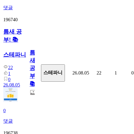
댓글
196740
틈새 공
부! 📚
틈
스테파니
새
22
공
스테파니
26.08.05
22
1
0
1
부!
0
📚
26.08.05
0
댓글
196738