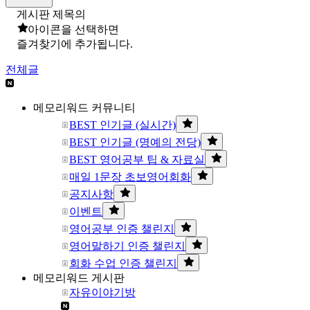
게시판 제목의
아이콘을 선택하면
즐겨찾기에 추가됩니다.
전체글
메모리워드 커뮤니티
BEST 인기글 (실시간)
BEST 인기글 (명예의 전당)
BEST 영어공부 팁 & 자료실
매일 1문장 초보영어회화
공지사항
이벤트
영어공부 인증 챌린지
영어말하기 인증 챌린지
회화 수업 인증 챌린지
메모리워드 게시판
자유이야기방