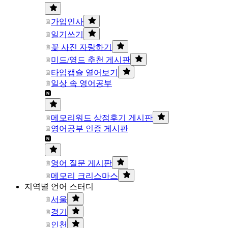
가입인사
일기쓰기
꽃 사진 자랑하기
미드/영드 추천 게시판
타임캡슐 열어보기
일상 속 영어공부
메모리워드 상점후기 게시판
영어공부 인증 게시판
영어 질문 게시판
메모리 크리스마스
지역별 언어 스터디
서울
경기
인천