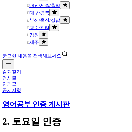
대전/세종/충청
대구/경북
부산/울산/경남
광주/전라
강원
제주
궁금한 내용을 검색해보세요
즐겨찾기
전체글
인기글
공지사항
영어공부 인증 게시판
2. 토요일 인증