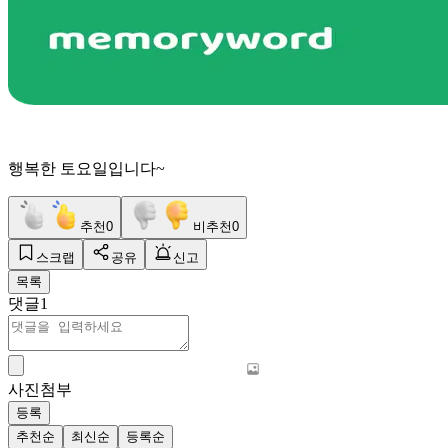
행복한 토요일입니다~
추천
0
비추천
0
스크랩
공유
신고
목록
댓글
1
사진첨부
등록
추천순
최신순
등록순