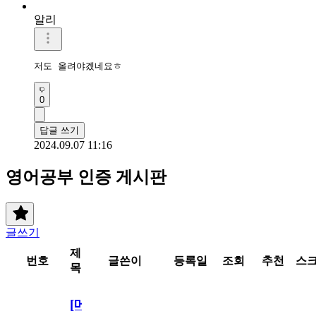
알리
저도 올려야겠네요ㅎ
0
답글 쓰기
2024.09.07 11:16
영어공부 인증 게시판
글쓰기
제
번호
글쓴이
등록일
조회
추천
스
목
[메