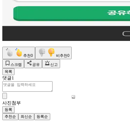
추천
0
비추천
0
스크랩
공유
신고
목록
댓글
1
사진첨부
등록
추천순
최신순
등록순