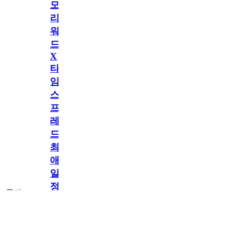
모
리
워
드
X
타
임
스
프
레
드]
최
애
일
정
공지
만
공지
구
독
[메모리워드X타