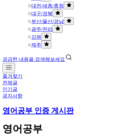
대전/세종/충청
대구/경북
부산/울산/경남
광주/전라
강원
제주
궁금한 내용을 검색해보세요
즐겨찾기
전체글
인기글
공지사항
영어공부 인증 게시판
영어공부