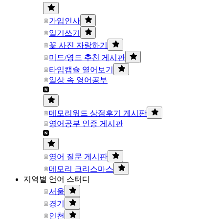
가입인사
일기쓰기
꽃 사진 자랑하기
미드/영드 추천 게시판
타임캡슐 열어보기
일상 속 영어공부
메모리워드 상점후기 게시판
영어공부 인증 게시판
영어 질문 게시판
메모리 크리스마스
지역별 언어 스터디
서울
경기
인천