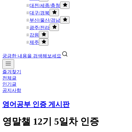
대전/세종/충청
대구/경북
부산/울산/경남
광주/전라
강원
제주
궁금한 내용을 검색해보세요
즐겨찾기
전체글
인기글
공지사항
영어공부 인증 게시판
영말챌 12기 5일차 인증