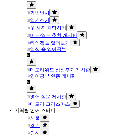
가입인사
일기쓰기
꽃 사진 자랑하기
미드/영드 추천 게시판
타임캡슐 열어보기
일상 속 영어공부
메모리워드 상점후기 게시판
영어공부 인증 게시판
영어 질문 게시판
메모리 크리스마스
지역별 언어 스터디
서울
경기
인천