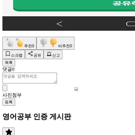
추천
0
비추천
0
스크랩
공유
신고
목록
댓글
0
사진첨부
등록
영어공부 인증 게시판