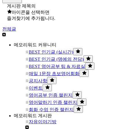
게시판 제목의
아이콘을 선택하면
즐겨찾기에 추가됩니다.
전체글
메모리워드 커뮤니티
BEST 인기글 (실시간)
BEST 인기글 (명예의 전당)
BEST 영어공부 팁 & 자료실
매일 1문장 초보영어회화
공지사항
이벤트
영어공부 인증 챌린지
영어말하기 인증 챌린지
회화 수업 인증 챌린지
메모리워드 게시판
자유이야기방