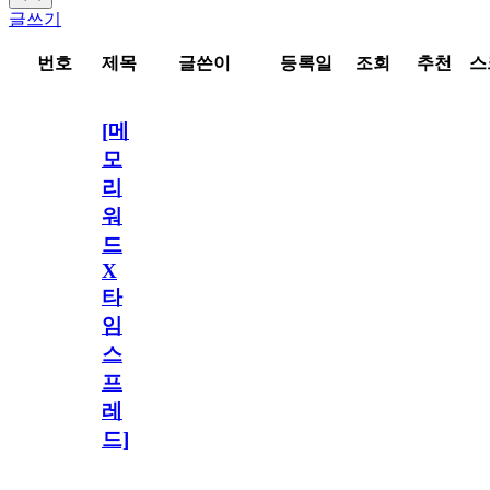
글쓰기
번호
제목
글쓴이
등록일
조회
추천
스
[메
모
리
워
드
X
타
임
스
프
레
드]
최