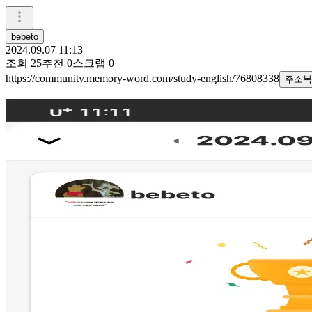
bebeto
2024.09.07 11:13
조회
25
추천
0
스크랩
0
https://community.memory-word.com/study-english/76808338
주소복