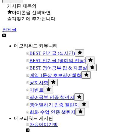
게시판 제목의
아이콘을 선택하면
즐겨찾기에 추가됩니다.
전체글
메모리워드 커뮤니티
BEST 인기글 (실시간)
BEST 인기글 (명예의 전당)
BEST 영어공부 팁 & 자료실
매일 1문장 초보영어회화
공지사항
이벤트
영어공부 인증 챌린지
영어말하기 인증 챌린지
회화 수업 인증 챌린지
메모리워드 게시판
자유이야기방