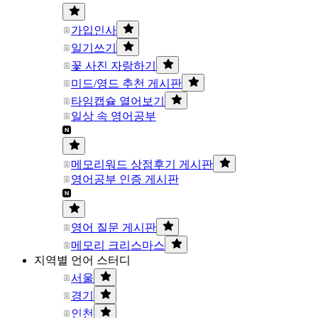
가입인사
일기쓰기
꽃 사진 자랑하기
미드/영드 추천 게시판
타임캡슐 열어보기
일상 속 영어공부
메모리워드 상점후기 게시판
영어공부 인증 게시판
영어 질문 게시판
메모리 크리스마스
지역별 언어 스터디
서울
경기
인천