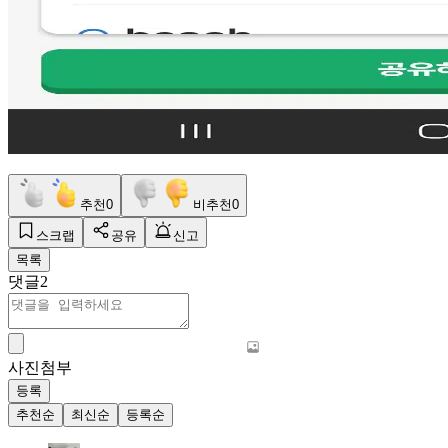
추천
0
비추천
0
스크랩
공유
신고
목록
댓글
2
사진첨부
등록
추천순
최신순
등록순