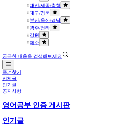
대전/세종/충청
대구/경북
부산/울산/경남
광주/전라
강원
제주
궁금한 내용을 검색해보세요
즐겨찾기
전체글
인기글
공지사항
영어공부 인증 게시판
인기글