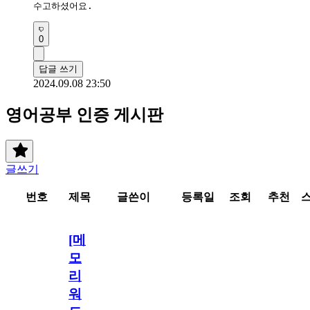
수고하셨어요.
0
답글 쓰기
2024.09.08 23:50
영어공부 인증 게시판
글쓰기
번호
제목
글쓴이
등록일
조회
추천
[메
모
리
워