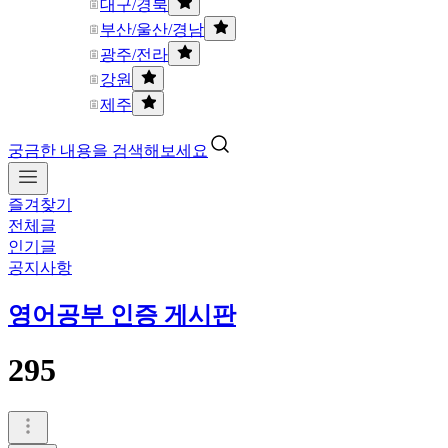
대구/경북
부산/울산/경남
광주/전라
강원
제주
궁금한 내용을 검색해보세요
즐겨찾기
전체글
인기글
공지사항
영어공부 인증 게시판
295