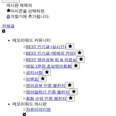
게시판 제목의
아이콘을 선택하면
즐겨찾기에 추가됩니다.
전체글
메모리워드 커뮤니티
BEST 인기글 (실시간)
BEST 인기글 (명예의 전당)
BEST 영어공부 팁 & 자료실
매일 1문장 초보영어회화
공지사항
이벤트
영어공부 인증 챌린지
영어말하기 인증 챌린지
회화 수업 인증 챌린지
메모리워드 게시판
자유이야기방