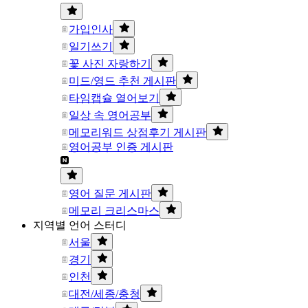
가입인사
일기쓰기
꽃 사진 자랑하기
미드/영드 추천 게시판
타임캡슐 열어보기
일상 속 영어공부
메모리워드 상점후기 게시판
영어공부 인증 게시판
영어 질문 게시판
메모리 크리스마스
지역별 언어 스터디
서울
경기
인천
대전/세종/충청