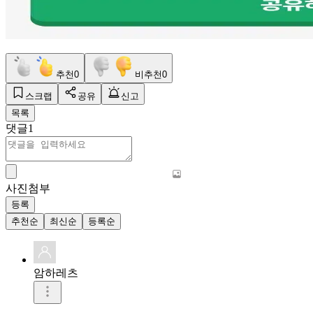
추천
0
비추천
0
스크랩
공유
신고
목록
댓글
1
사진첨부
등록
추천순
최신순
등록순
암하레츠