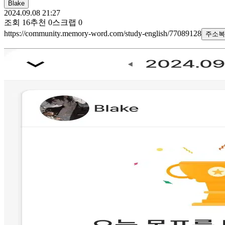
Blake
2024.09.08 21:27
조회
16
추천
0
스크랩
0
https://community.memory-word.com/study-english/77089128
주소복