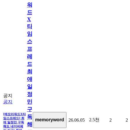
워
드
X
타
임
스
프
레
드]
최
애
일
정
공지
만
공지
구
[메모리워드X타
독
임스프레드] 최
2.5천
memoryword
26.06.05
2
2
애 일정만 구독
해
해도 네이버페