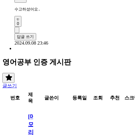
수고하셨어요.
0
답글 쓰기
2024.09.08 23:46
영어공부 인증 게시판
글쓰기
제
번호
글쓴이
등록일
조회
추천
스크
목
[메
모
리