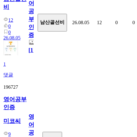
어
비
공
부
12
남산골선비
26.08.05
12
0
0
0
인
0
증
26.08.05
[
1
]
1
댓글
196727
영어공부
인증
영
미코씨
어
공
9