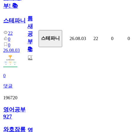
부! 📚
틈
스테파니
새
22
공
스테파니
26.08.03
22
0
0
0
부!
0
📚
26.08.03
0
댓글
196720
영어공부
927
와호잠룡
영