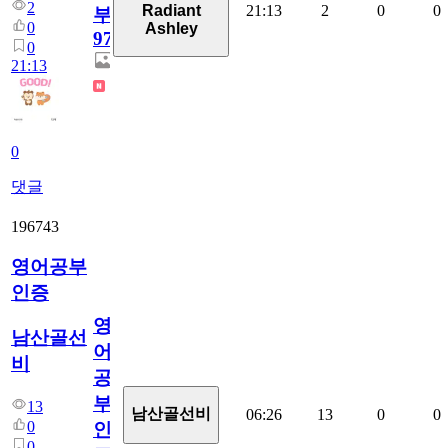
2
21:13
2
0
0
Radiant
부
0
Ashley
97
0
21:13
0
댓글
196743
영어공부
인증
영
남산골선
어
비
공
부
13
남산골선비
06:26
13
0
0
0
인
0