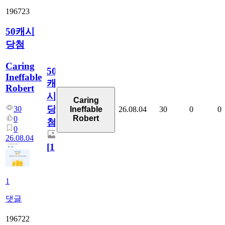
196723
50캐시
당첨
Caring
50
Ineffable
캐
Robert
시
Caring
당
30
26.08.04
30
0
0
Ineffable
Robert
0
첨
0
26.08.04
[
1
]
1
댓글
196722