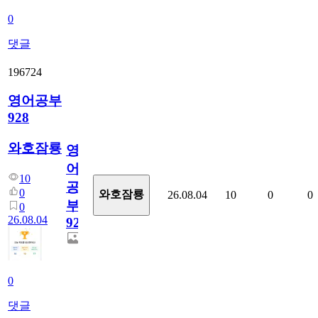
0
댓글
196724
영어공부
928
와호잠룡
영
어
10
공
0
와호잠룡
26.08.04
10
0
0
부
0
26.08.04
928
0
댓글