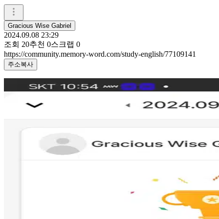
Gracious Wise Gabriel
2024.09.08 23:29
조회
20
추천
0
스크랩
0
https://community.memory-word.com/study-english/77109141
주소복사