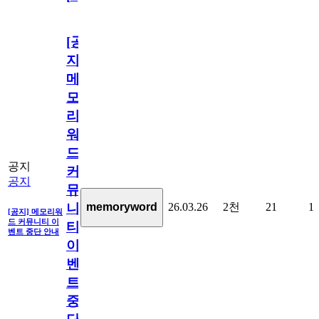
[공
지]
메
모
리
워
드
공지
커
공지
뮤
26.03.26
2천
21
1
memoryword
니
[공지] 메모리워
드 커뮤니티 이
티
벤트 중단 안내
이
벤
트
중