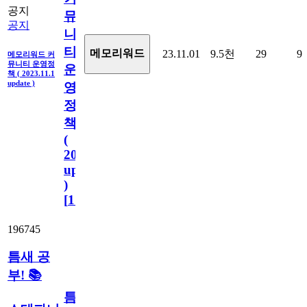
공지
뮤
공지
니
티
메모리워드
23.11.01
9.5천
29
9
메모리워드 커
뮤니티 운영정
운
책 ( 2023.11.1
update )
영
정
책
(
2023.11.1
update
)
[
110
]
196745
틈새 공
부! 📚
틈