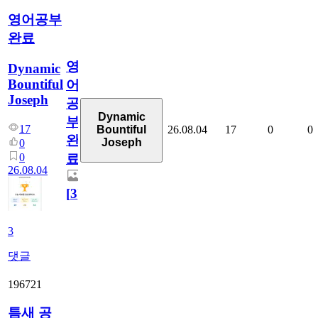
영어공부
완료
영
Dynamic
Bountiful
어
Joseph
공
Dynamic
부
17
26.08.04
17
0
0
Bountiful
완
Joseph
0
0
료
26.08.04
[
3
]
3
댓글
196721
틈새 공