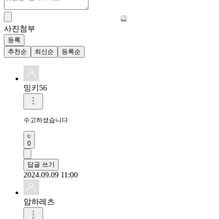
사진첨부
등록
추천순
최신순
등록순
밍키56
수고하셨습니다
0
답글 쓰기
2024.09.09 11:00
암하레츠