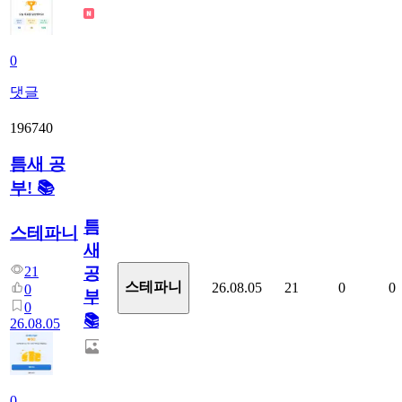
0
댓글
196740
틈새 공
부! 📚
틈
스테파니
새
21
공
스테파니
26.08.05
21
0
0
0
부!
0
📚
26.08.05
0