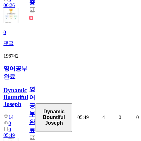
증
06:26
0
댓글
196742
영어공부
완료
영
Dynamic
Bountiful
어
Joseph
공
Dynamic
부
14
05:49
14
0
0
Bountiful
완
Joseph
0
0
료
05:49