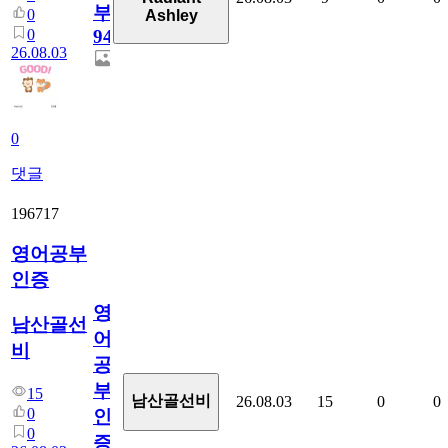
부
0
Ashley
0
94
26.08.03
0
댓글
196717
영어공부
인증
영
남산골선
어
비
공
부
15
남산골선비
26.08.03
15
0
0
0
인
0
증