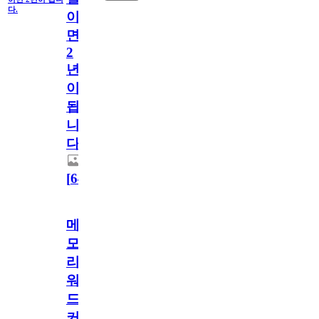
다.
이
면
2
년
이
됩
니
다.
[
64
]
메
모
리
워
드
커