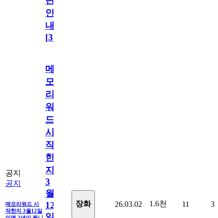
단
안
내
[
31
]
메
모
리
워
드
시
작
한
지
공지
3
공지
월
1.6천
장화
26.03.02
11
3
12
메모리워드 시
작한지 3월12일
일
이면 2년이 됩니