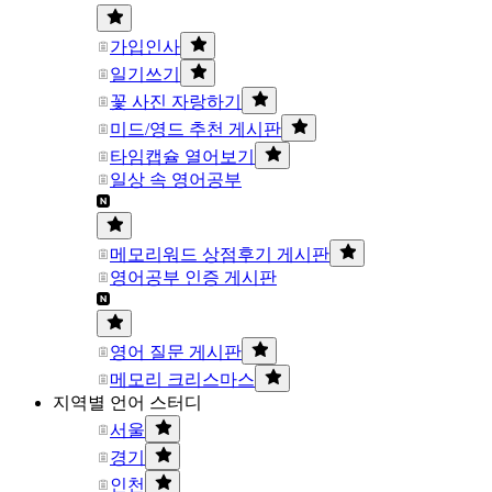
가입인사
일기쓰기
꽃 사진 자랑하기
미드/영드 추천 게시판
타임캡슐 열어보기
일상 속 영어공부
메모리워드 상점후기 게시판
영어공부 인증 게시판
영어 질문 게시판
메모리 크리스마스
지역별 언어 스터디
서울
경기
인천