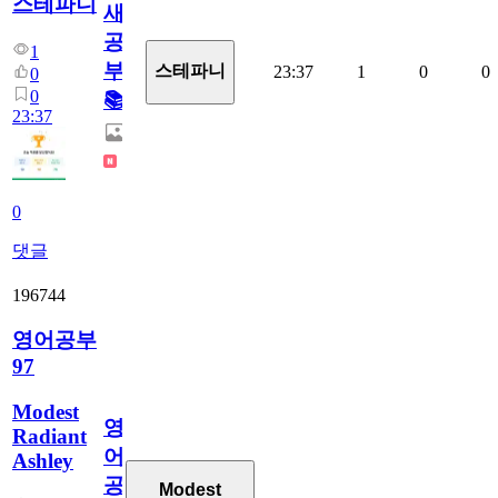
스테파니
새
공
1
부!
스테파니
23:37
1
0
0
0
0
📚
23:37
0
댓글
196744
영어공부
97
Modest
영
Radiant
어
Ashley
공
Modest