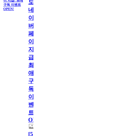
이 지급! 최애
도
구독 이벤트
네
OPEN!
이
버
페
이
지
급!
최
애
구
독
이
벤
트
OPEN!
[
5
]