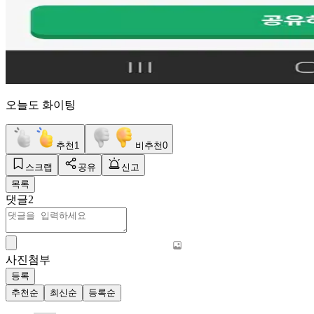
오늘도 화이팅
추천
1
비추천
0
스크랩
공유
신고
목록
댓글
2
사진첨부
등록
추천순
최신순
등록순