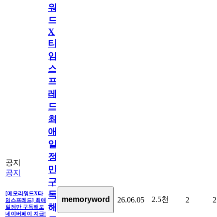
워
드
X
타
임
스
프
레
드]
최
애
일
정
공지
만
공지
구
독
[메모리워드X타
2.5천
memoryword
26.06.05
2
2
임스프레드] 최애
해
일정만 구독해도
네이버페이 지급!