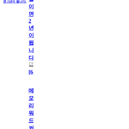
면 2년이 됩니다.
이
면
2
년
이
됩
니
다.
[
64
]
메
모
리
워
드
커