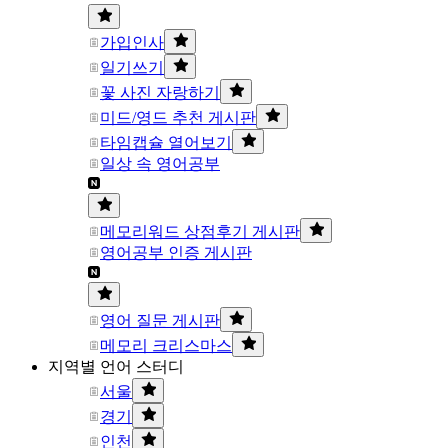
가입인사
일기쓰기
꽃 사진 자랑하기
미드/영드 추천 게시판
타임캡슐 열어보기
일상 속 영어공부
메모리워드 상점후기 게시판
영어공부 인증 게시판
영어 질문 게시판
메모리 크리스마스
지역별 언어 스터디
서울
경기
인천