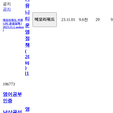
공지
뮤
공지
니
티
메모리워드
23.11.01
9.6천
29
9
메모리워드 커뮤
니티 운영정책 (
운
2023.11.1 update
)
영
정
책
(
2023.11.1
update
)
[
110
]
196773
영어공부
인증
영
남산골선