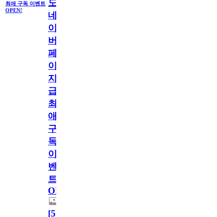
도
최애 구독 이벤트
OPEN!
네
이
버
페
이
지
급!
최
애
구
독
이
벤
트
OPEN!
[
5
]