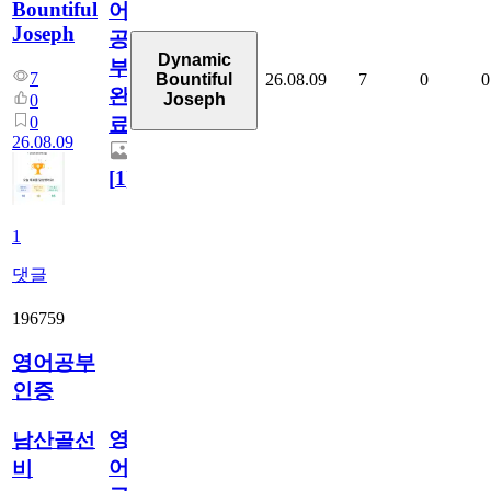
Bountiful
어
Joseph
공
Dynamic
부
7
26.08.09
7
0
0
Bountiful
완
Joseph
0
0
료
26.08.09
[
1
]
1
댓글
196759
영어공부
인증
영
남산골선
어
비