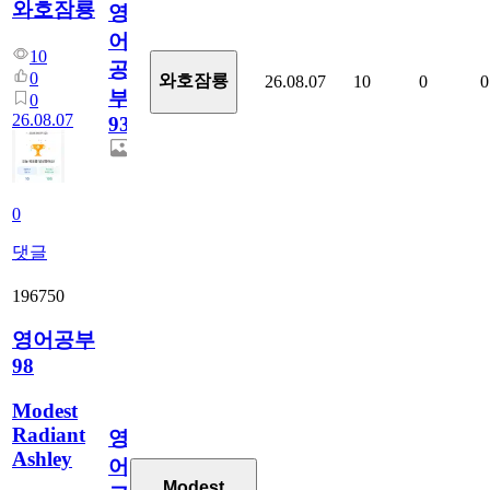
와호잠룡
영
어
10
공
0
와호잠룡
26.08.07
10
0
0
부
0
26.08.07
930
0
댓글
196750
영어공부
98
Modest
Radiant
영
Ashley
어
Modest