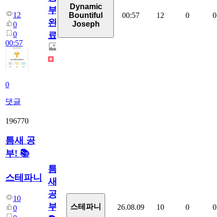
Dynamic
부
12
00:57
12
0
0
Bountiful
완
Joseph
0
0
료
00:57
0
댓글
196770
틈새 공
부! 📚
틈
스테파니
새
공
10
부!
스테파니
26.08.09
10
0
0
0