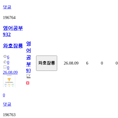
댓글
196764
영어공부
932
영
와호잠룡
어
공
6
0
와호잠룡
26.08.09
6
0
0
부
0
932
26.08.09
0
댓글
196763