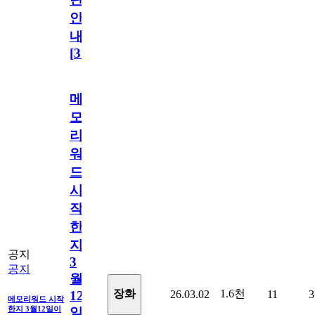
안
내
[
31
]
메
모
리
워
드
시
작
한
지
공지
3
공지
월
1.6천
장화
26.03.02
11
3
12
메모리워드 시작
한지 3월12일이
일