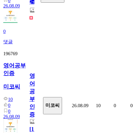
0
📚
26.08.09
0
댓글
196769
영어공부
인증
영
어
미코씨
공
부
10
0
미코씨
26.08.09
10
0
0
인
0
증
26.08.09
[
1
]