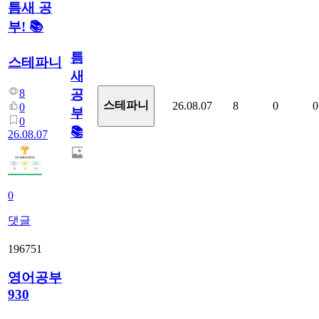
틈새 공
부! 📚
틈
스테파니
새
8
공
스테파니
26.08.07
8
0
0
0
부!
0
📚
26.08.07
0
댓글
196751
영어공부
930