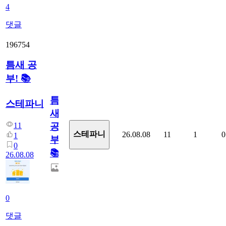
4
댓글
196754
틈새 공
부! 📚
틈
스테파니
새
11
공
스테파니
26.08.08
11
1
0
1
부!
0
📚
26.08.08
0
댓글