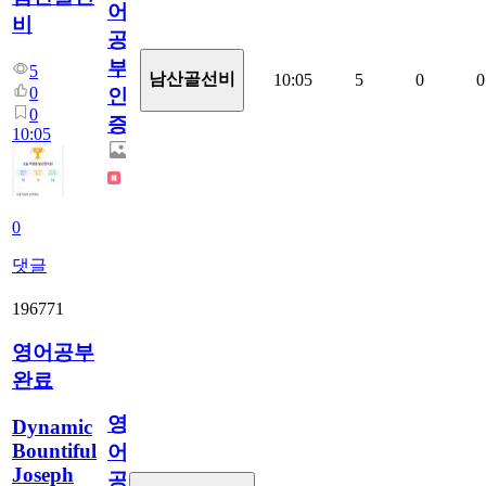
어
비
공
부
5
남산골선비
10:05
5
0
0
0
인
0
증
10:05
0
댓글
196771
영어공부
완료
영
Dynamic
Bountiful
어
Joseph
공