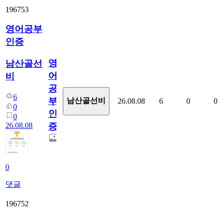
196753
영어공부
인증
영
남산골선
어
비
공
6
부
남산골선비
26.08.08
6
0
0
0
인
0
26.08.08
증
0
댓글
196752