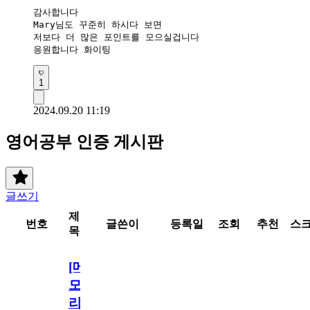
감사합니다 

Mary님도 꾸준히 하시다 보면

저보다 더 많은 포인트를 모으실겁니다

응원합니다 화이팅 
1
2024.09.20 11:19
영어공부 인증 게시판
글쓰기
제
번호
글쓴이
등록일
조회
추천
스
목
[메
모
리