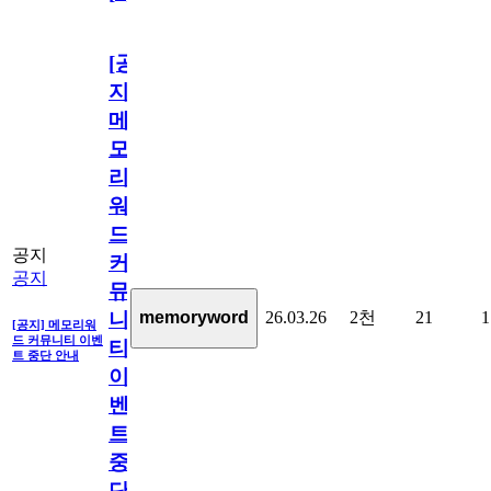
[공
지]
메
모
리
워
드
공지
커
공지
뮤
26.03.26
2천
21
1
memoryword
니
[공지] 메모리워
드 커뮤니티 이벤
티
트 중단 안내
이
벤
트
중
단