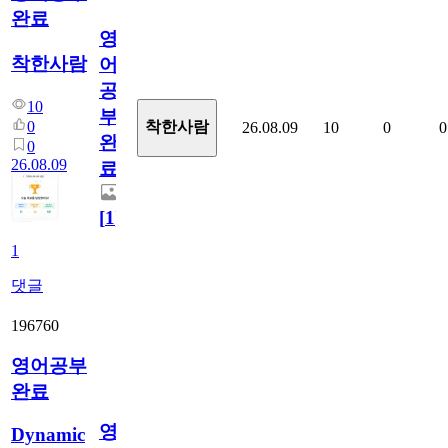
완료
영
착한사람
어
공
10
부
0
착한사람
26.08.09
10
0
0
완
0
26.08.09
료
[
1
]
1
댓글
196760
영어공부
완료
영
Dynamic