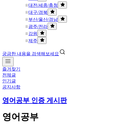
대전/세종/충청
대구/경북
부산/울산/경남
광주/전라
강원
제주
궁금한 내용을 검색해보세요
즐겨찾기
전체글
인기글
공지사항
영어공부 인증 게시판
영어공부