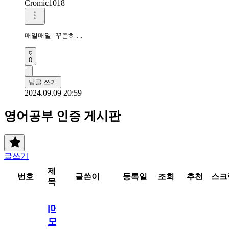
Cromic1018
매일매일 꾸준히..
0
답글 쓰기
2024.09.09 20:59
영어공부 인증 게시판
글쓰기
제
번호
글쓴이
등록일
조회
추천
스크
목
[메
모