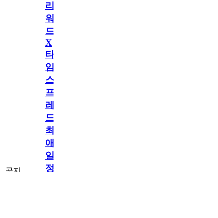
리
워
드
X
타
임
스
프
레
드]
최
애
일
정
공지
만
공지
구
[메모리워드X타
독
임스프레드] 최
2.5천
memoryword
26.06.05
2
2
애 일정만 구독