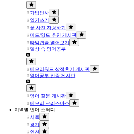
가입인사
일기쓰기
꽃 사진 자랑하기
미드/영드 추천 게시판
타임캡슐 열어보기
일상 속 영어공부
메모리워드 상점후기 게시판
영어공부 인증 게시판
영어 질문 게시판
메모리 크리스마스
지역별 언어 스터디
서울
경기
인천