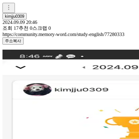
kimjju0309
2024.09.09 20:46
조회
17
추천
0
스크랩
0
https://community.memory-word.com/study-english/77280333
주소복사