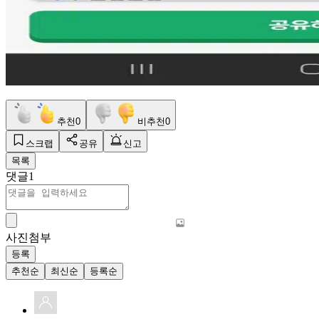
추천
0
비추천
0
스크랩
공유
신고
목록
댓글
1
사진첨부
등록
추천순
최신순
등록순