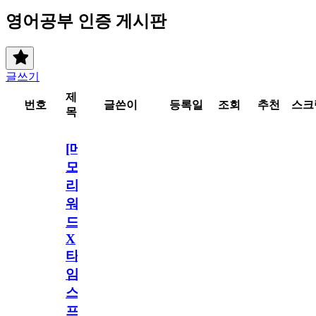
영어공부 인증 게시판
글쓰기
제
번호
글쓴이
등록일
조회
추천
스크
목
[메
모
리
워
드
X
타
임
스
프