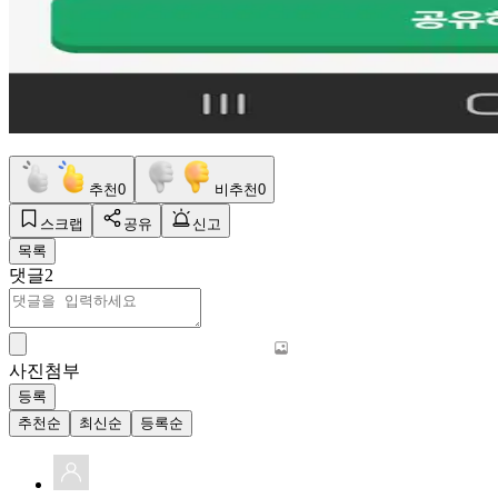
추천
0
비추천
0
스크랩
공유
신고
목록
댓글
2
사진첨부
등록
추천순
최신순
등록순