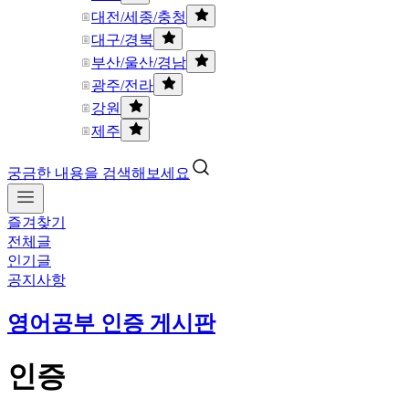
대전/세종/충청
대구/경북
부산/울산/경남
광주/전라
강원
제주
궁금한 내용을 검색해보세요
즐겨찾기
전체글
인기글
공지사항
영어공부 인증 게시판
인증