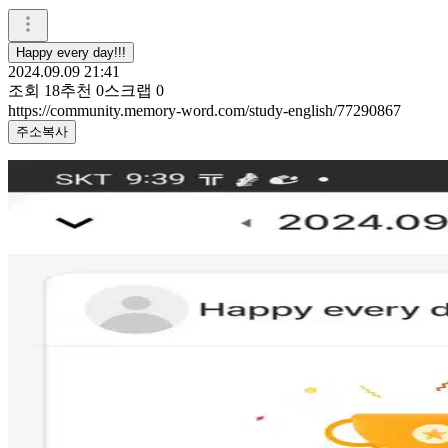
Happy every day!!!
2024.09.09 21:41
조회
18
추천
0
스크랩
0
https://community.memory-word.com/study-english/77290867
주소복사