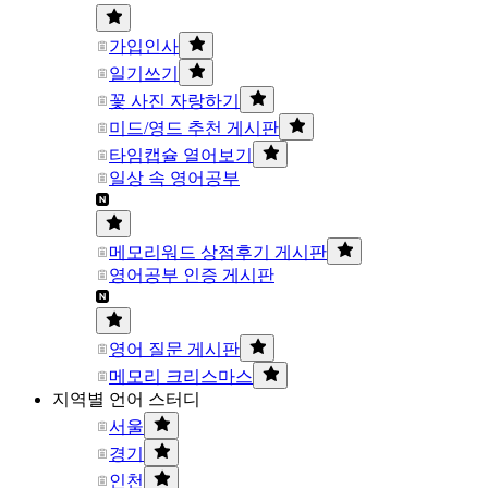
가입인사
일기쓰기
꽃 사진 자랑하기
미드/영드 추천 게시판
타임캡슐 열어보기
일상 속 영어공부
메모리워드 상점후기 게시판
영어공부 인증 게시판
영어 질문 게시판
메모리 크리스마스
지역별 언어 스터디
서울
경기
인천