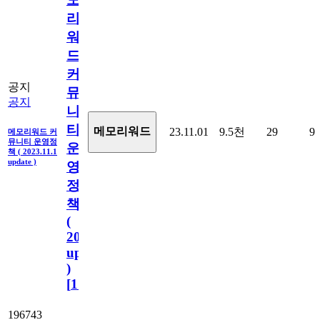
리
워
드
커
공지
뮤
공지
니
티
메모리워드
23.11.01
9.5천
29
9
메모리워드 커
뮤니티 운영정
운
책 ( 2023.11.1
update )
영
정
책
(
2023.11.1
update
)
[
110
]
196743