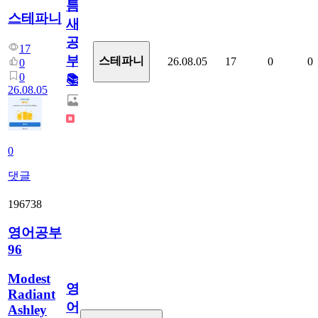
틈
스테파니
새
공
17
부!
스테파니
26.08.05
17
0
0
0
0
📚
26.08.05
0
댓글
196738
영어공부
96
Modest
영
Radiant
어
Ashley