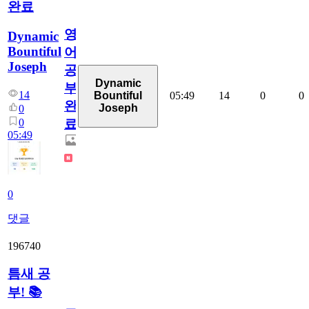
완료
영
Dynamic
Bountiful
어
Joseph
공
Dynamic
부
14
05:49
14
0
0
Bountiful
완
Joseph
0
0
료
05:49
0
댓글
196740
틈새 공
부! 📚