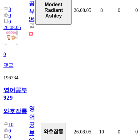
공
Modest
8
26.08.05
8
0
0
Radiant
부
0
Ashley
96
0
26.08.05
0
댓글
196734
영어공부
929
영
와호잠룡
어
공
10
0
와호잠룡
26.08.05
10
0
0
부
0