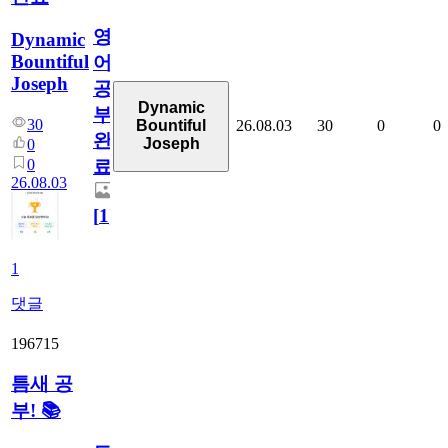
영
Dynamic
Bountiful
어
Joseph
공
Dynamic
부
30
26.08.03
30
0
0
Bountiful
완
Joseph
0
0
료
26.08.03
[
1
]
1
댓글
196715
틈새 공
부! 📚