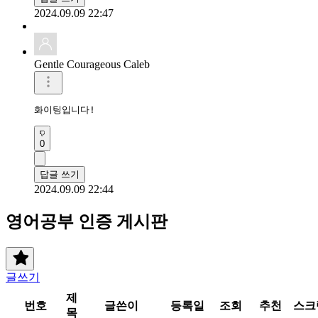
2024.09.09 22:47
Gentle Courageous Caleb
화이팅입니다!
0
답글 쓰기
2024.09.09 22:44
영어공부 인증 게시판
글쓰기
제
번호
글쓴이
등록일
조회
추천
스크
목