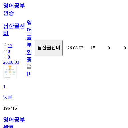
영어공부
인증
영
남산골선
어
비
공
부
15
남산골선비
26.08.03
15
0
0
0
인
0
증
26.08.03
[
1
]
1
댓글
196716
영어공부
완료