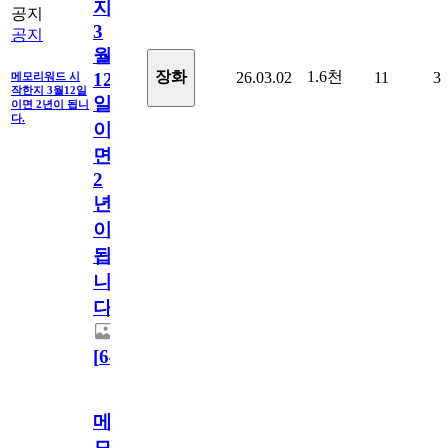
지
공지
3
공지
월
1.6천
장화
26.03.02
11
3
12
메모리워드 시
작한지 3월12일
일
이면 2년이 됩니
다.
이
면
2
년
이
됩
니
다.
[
64
]
메
모