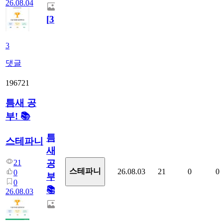
26.08.04
[
3
]
3
댓글
196721
틈새 공
부! 📚
틈
스테파니
새
21
공
스테파니
26.08.03
21
0
0
0
부!
0
📚
26.08.03