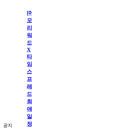
[메
모
리
워
드
X
타
임
스
프
레
드]
최
애
일
정
공지