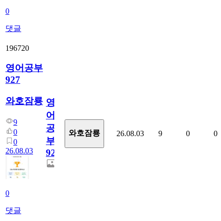
0
댓글
196720
영어공부
927
와호잠룡
영
어
9
공
0
와호잠룡
26.08.03
9
0
0
부
0
26.08.03
927
0
댓글