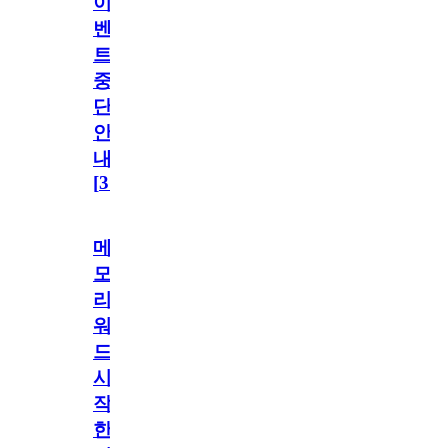
이
벤
트
중
단
안
내
[
31
]
메
모
리
워
드
시
작
한