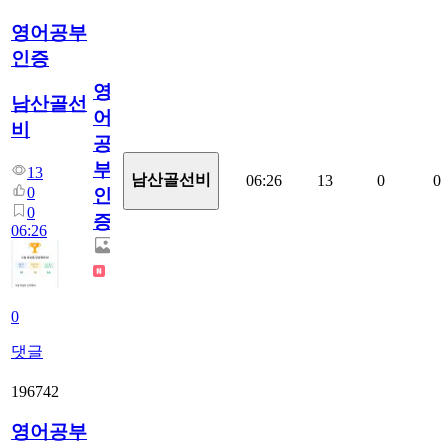
영어공부
인증
영
남산골선
어
비
공
부
13
남산골선비
06:26
13
0
0
0
인
0
증
06:26
0
댓글
196742
영어공부