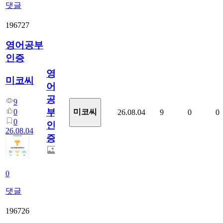
댓글
196727
영어공부
인증
영
미코씨
어
공
9
부
0
미코씨
26.08.04
9
0
0
0
인
26.08.04
증
0
댓글
196726