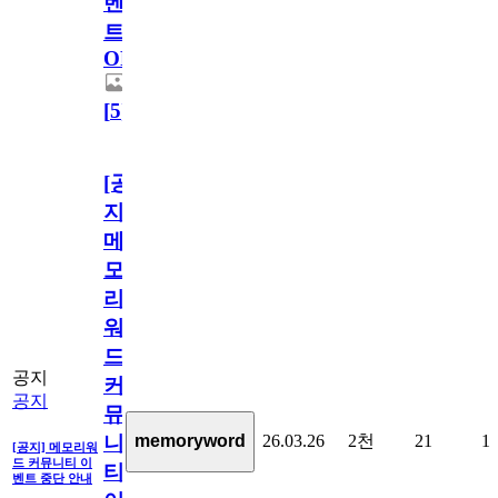
벤
트
OPEN!
[
5
]
[공
지]
메
모
리
워
드
공지
커
공지
뮤
26.03.26
2천
21
1
memoryword
니
[공지] 메모리워
드 커뮤니티 이
티
벤트 중단 안내