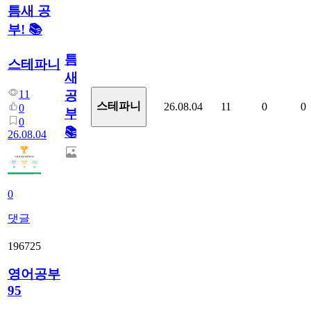
틈새 공
부! 📚
틈
스테파니
새
11
공
스테파니
26.08.04
11
0
0
0
부!
0
📚
26.08.04
0
댓글
196725
영어공부
95