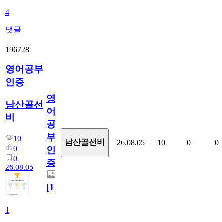
4
댓글
196728
영어공부
인증
영
남산골선
어
비
공
부
10
남산골선비
26.08.05
10
0
0
0
인
0
증
26.08.05
[
1
]
1