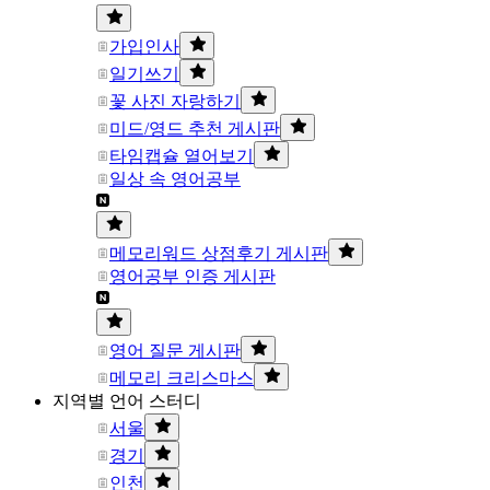
가입인사
일기쓰기
꽃 사진 자랑하기
미드/영드 추천 게시판
타임캡슐 열어보기
일상 속 영어공부
메모리워드 상점후기 게시판
영어공부 인증 게시판
영어 질문 게시판
메모리 크리스마스
지역별 언어 스터디
서울
경기
인천