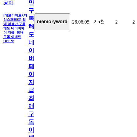
만
공지
구
[메모리워드X타
독
임스프레드] 최
2.5천
memoryword
26.06.05
2
2
애 일정만 구독
해
해도 네이버페
이 지급! 최애
도
구독 이벤트
네
OPEN!
이
버
페
이
지
급!
최
애
구
독
이