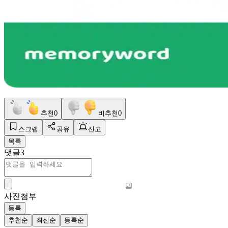
추천
0
비추천
0
스크랩
공유
신고
목록
댓글
3
사진첨부
등록
추천순
최신순
등록순