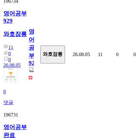
196734
영어공부
929
영
와호잠룡
어
공
11
0
와호잠룡
26.08.05
11
0
0
부
0
929
26.08.05
0
댓글
196731
영어공부
완료