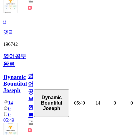
0
댓글
196742
영어공부
완료
영
Dynamic
Bountiful
어
Joseph
공
Dynamic
부
14
05:49
14
0
0
Bountiful
완
Joseph
0
0
료
05:49