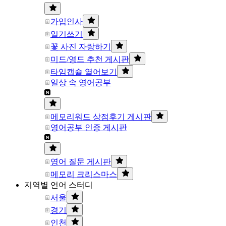
가입인사
일기쓰기
꽃 사진 자랑하기
미드/영드 추천 게시판
타임캡슐 열어보기
일상 속 영어공부
메모리워드 상점후기 게시판
영어공부 인증 게시판
영어 질문 게시판
메모리 크리스마스
지역별 언어 스터디
서울
경기
인천