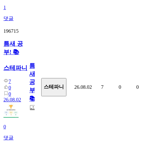
1
댓글
196715
틈새 공
부! 📚
틈
스테파니
새
7
공
스테파니
26.08.02
7
0
0
0
부!
0
📚
26.08.02
0
댓글