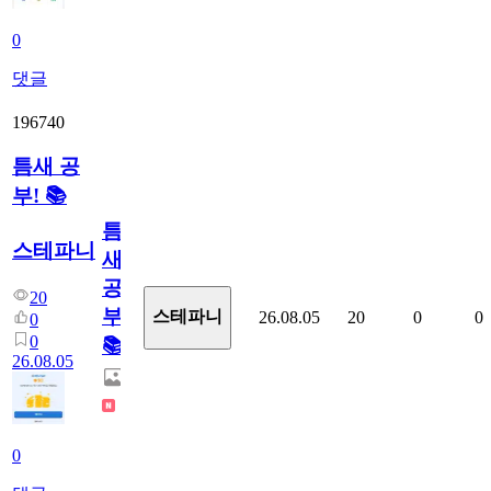
0
댓글
196740
틈새 공
부! 📚
틈
스테파니
새
공
20
부!
스테파니
26.08.05
20
0
0
0
0
📚
26.08.05
0