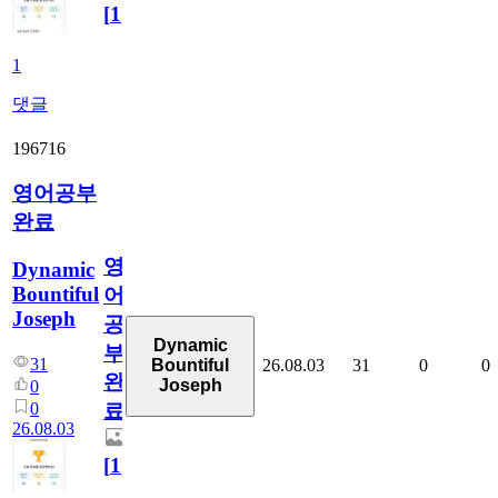
[
1
]
1
댓글
196716
영어공부
완료
영
Dynamic
Bountiful
어
Joseph
공
Dynamic
부
31
26.08.03
31
0
0
Bountiful
완
Joseph
0
0
료
26.08.03
[
1
]