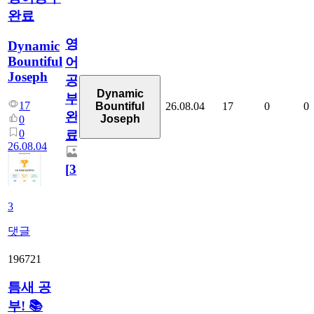
완료
영
Dynamic
Bountiful
어
Joseph
공
Dynamic
부
17
26.08.04
17
0
0
Bountiful
완
Joseph
0
0
료
26.08.04
[
3
]
3
댓글
196721
틈새 공
부! 📚