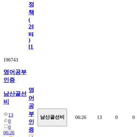
정
책
(
2023.11.1
update
)
[
110
]
196743
영어공부
인증
영
남산골선
어
비
공
부
13
남산골선비
06:26
13
0
0
0
인
0
증
06:26