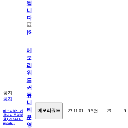
됩
니
다.
[
64
]
메
모
리
워
드
커
공지
뮤
공지
니
티
메모리워드
23.11.01
9.5천
29
9
메모리워드 커
뮤니티 운영정
운
책 ( 2023.11.1
update )
영