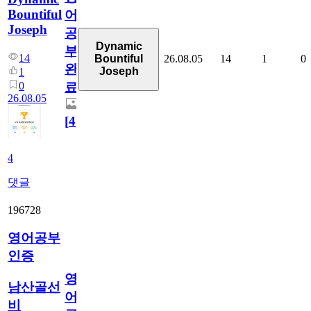
Bountiful
어
Joseph
공
Dynamic
부
14
26.08.05
14
1
0
Bountiful
완
Joseph
1
0
료
26.08.05
[
4
]
4
댓글
196728
영어공부
인증
영
남산골선
어
비