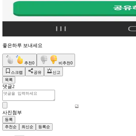
좋은하루 보내세요
추천
0
비추천
0
스크랩
공유
신고
목록
댓글
2
사진첨부
등록
추천순
최신순
등록순