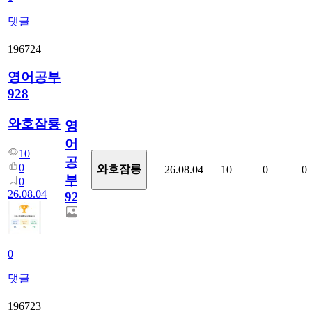
댓글
196724
영어공부
928
와호잠룡
영
어
10
공
0
와호잠룡
26.08.04
10
0
0
부
0
26.08.04
928
0
댓글
196723