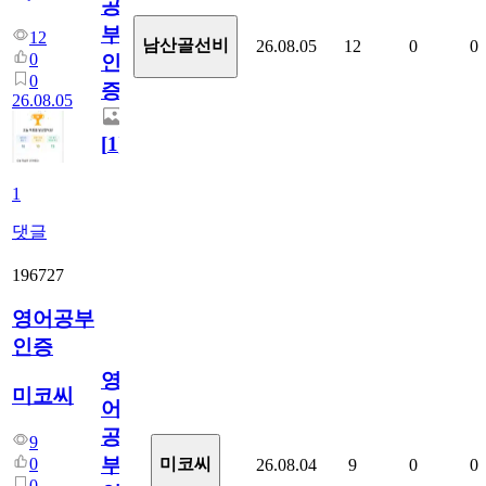
공
부
12
남산골선비
26.08.05
12
0
0
0
인
0
증
26.08.05
[
1
]
1
댓글
196727
영어공부
인증
영
미코씨
어
공
9
부
0
미코씨
26.08.04
9
0
0
0