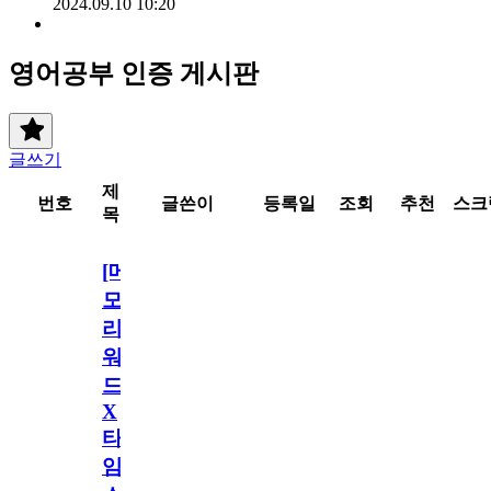
2024.09.10 10:20
영어공부 인증 게시판
글쓰기
제
번호
글쓴이
등록일
조회
추천
스크
목
[메
모
리
워
드
X
타
임