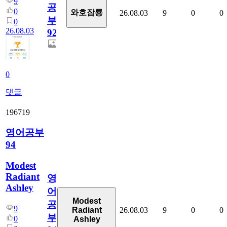
9
공
0
와호잠룡
26.08.03
9
0
0
부
0
26.08.03
927
0
댓글
196719
영어공부
94
Modest
Radiant
영
Ashley
어
Modest
공
9
26.08.03
9
0
0
Radiant
부
0
Ashley