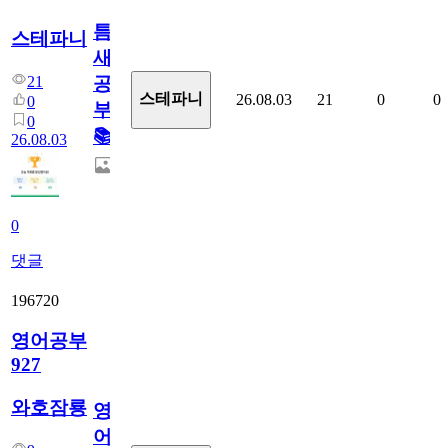
틈
스테파니
새
21
공
스테파니
26.08.03
21
0
0
0
부!
0
📚
26.08.03
0
댓글
196720
영어공부
927
와호잠룡
영
어