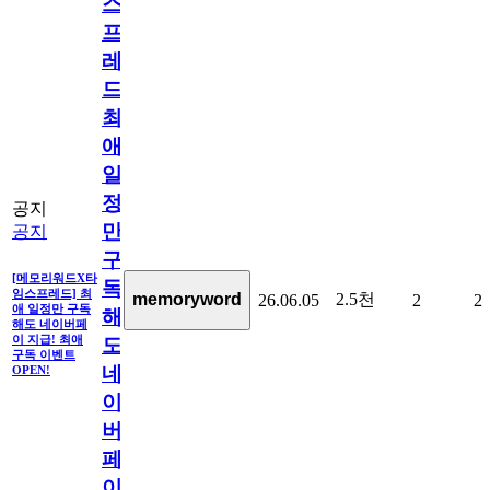
스
프
레
드]
최
애
일
정
공지
만
공지
구
[메모리워드X타
독
임스프레드] 최
2.5천
memoryword
26.06.05
2
2
애 일정만 구독
해
해도 네이버페
이 지급! 최애
도
구독 이벤트
네
OPEN!
이
버
페
이