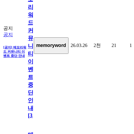
리
워
드
공지
커
공지
뮤
26.03.26
2천
21
1
memoryword
니
[공지] 메모리워
드 커뮤니티 이
티
벤트 중단 안내
이
벤
트
중
단
안
내
[
31
]