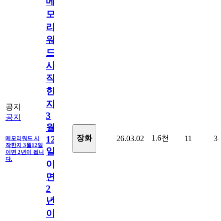
메
모
리
워
드
시
작
한
지
공지
3
공지
월
1.6천
장화
26.03.02
11
3
12
메모리워드 시
작한지 3월12일
일
이면 2년이 됩니
다.
이
면
2
년
이