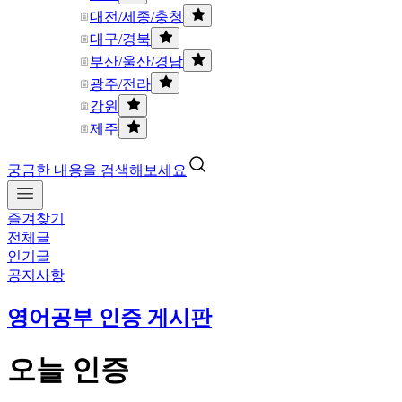
대전/세종/충청
대구/경북
부산/울산/경남
광주/전라
강원
제주
궁금한 내용을 검색해보세요
즐겨찾기
전체글
인기글
공지사항
영어공부 인증 게시판
오늘 인증