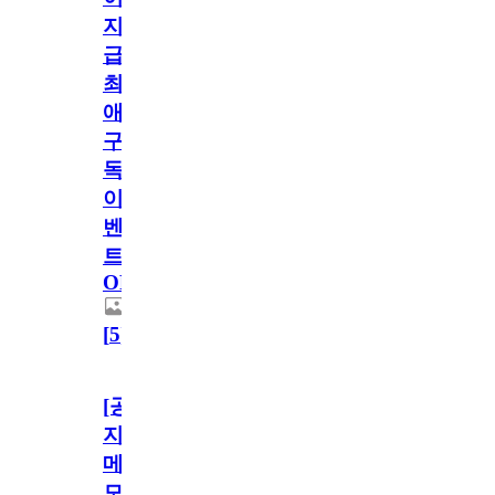
지
급!
최
애
구
독
이
벤
트
OPEN!
[
5
]
[공
지]
메
모