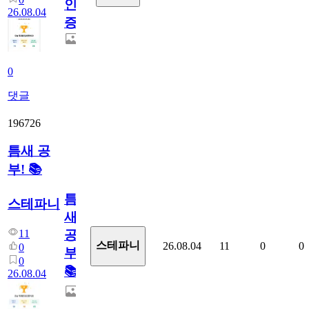
인
26.08.04
증
0
댓글
196726
틈새 공
부! 📚
틈
스테파니
새
11
공
스테파니
26.08.04
11
0
0
0
부!
0
📚
26.08.04