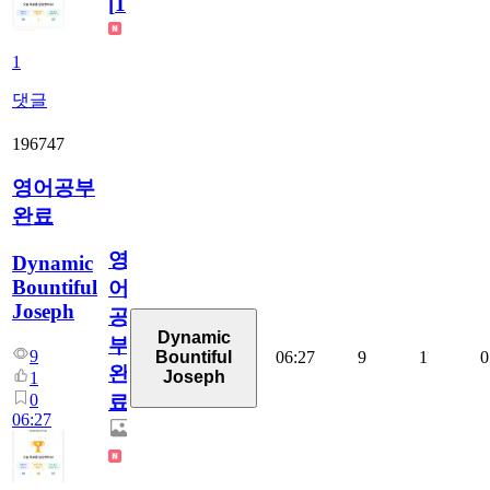
[
1
]
1
댓글
196747
영어공부
완료
영
Dynamic
Bountiful
어
Joseph
공
Dynamic
부
9
06:27
9
1
0
Bountiful
완
Joseph
1
0
료
06:27