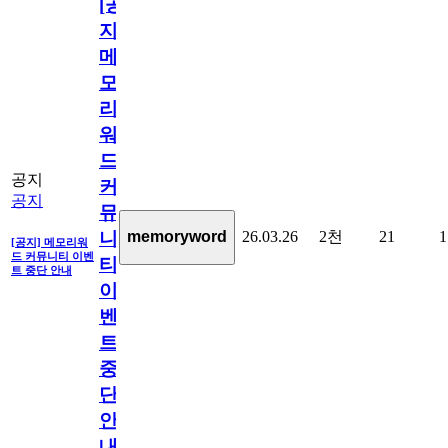
[공
지]
메
모
리
워
드
공지
커
공지
뮤
26.03.26
2천
21
1
memoryword
니
[공지] 메모리워
드 커뮤니티 이벤
티
트 중단 안내
이
벤
트
중
단
안
내