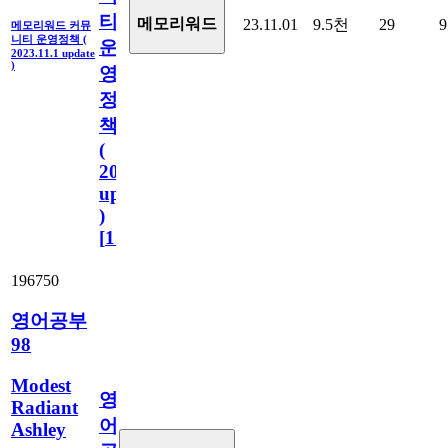
티
메모리워드
23.11.01
9.5천
29
9
메모리워드 커뮤
니티 운영정책 (
운
2023.11.1 update
)
영
정
책
(
2023.11.1
update
)
[
110
]
196750
영어공부
98
Modest
영
Radiant
어
Ashley