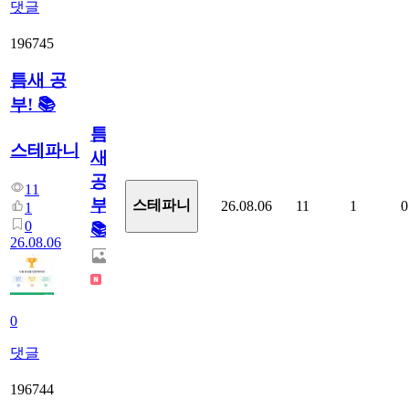
댓글
196745
틈새 공
부! 📚
틈
스테파니
새
공
11
부!
스테파니
26.08.06
11
1
0
1
0
📚
26.08.06
0
댓글
196744