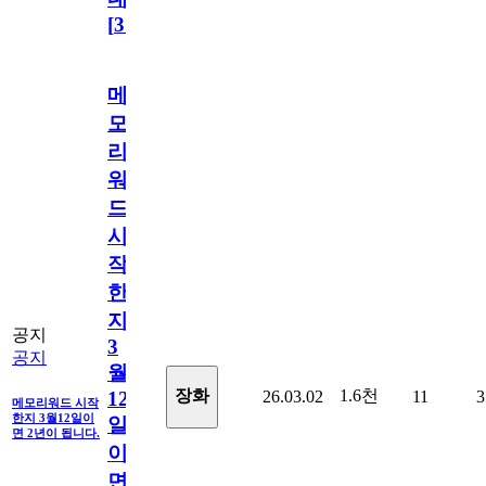
[
31
]
메
모
리
워
드
시
작
한
지
공지
3
공지
월
1.6천
장화
26.03.02
11
3
12
메모리워드 시작
한지 3월12일이
일
면 2년이 됩니다.
이
면