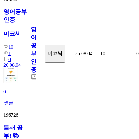
영어공부
인증
영
미코씨
어
공
10
부
1
미코씨
26.08.04
10
1
0
0
인
26.08.04
증
0
댓글
196726
틈새 공
부! 📚