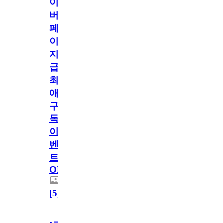
이
버
페
이
지
급!
최
애
구
독
이
벤
트
OPEN!
[
5
]