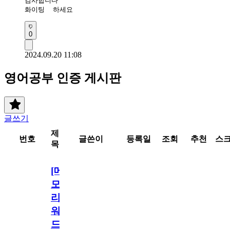
감사합니다 

화이팅  하세요 
0
2024.09.20 11:08
영어공부 인증 게시판
글쓰기
제
번호
글쓴이
등록일
조회
추천
스
목
[메
모
리
워
드