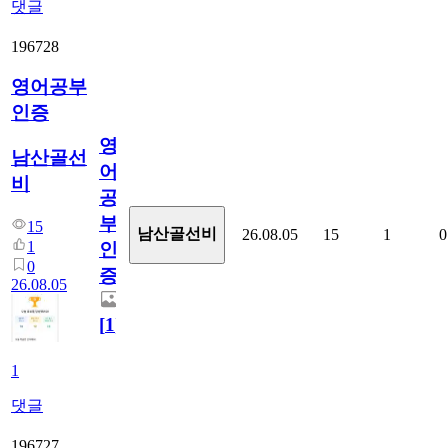
댓글
196728
영어공부
인증
영
남산골선
어
비
공
부
15
남산골선비
26.08.05
15
1
0
1
인
0
증
26.08.05
[
1
]
1
댓글
196727