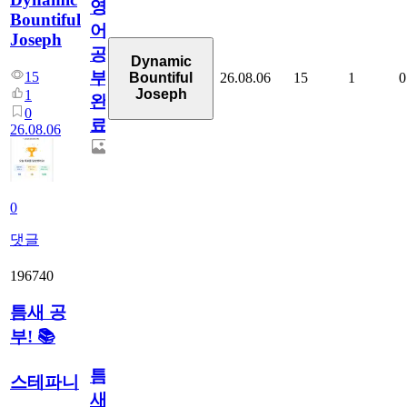
영
Bountiful
어
Joseph
공
Dynamic
부
15
26.08.06
15
1
0
Bountiful
Joseph
1
완
0
료
26.08.06
0
댓글
196740
틈새 공
부! 📚
틈
스테파니
새