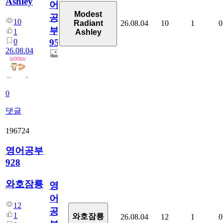
Ashley
어
Modest
공
10
26.08.04
10
1
0
Radiant
부
1
Ashley
0
95
26.08.04
0
댓글
196724
영어공부
928
와호잠룡
영
어
12
공
1
와호잠룡
26.08.04
12
1
0