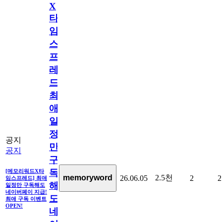
X
타
임
스
프
레
드]
최
애
일
정
공지
만
공지
구
독
[메모리워드X타
2.5천
memoryword
26.06.05
2
2
임스프레드] 최애
해
일정만 구독해도
네이버페이 지급!
도
최애 구독 이벤트
OPEN!
네