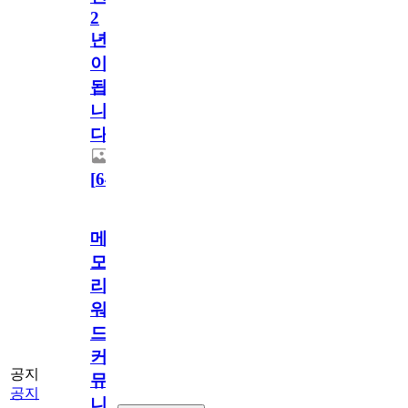
2
년
이
됩
니
다.
[
64
]
메
모
리
워
드
커
공지
뮤
공지
니