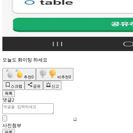
오늘도 화이팅 하세요
추천
0
비추천
0
스크랩
공유
신고
목록
댓글
2
사진첨부
등록