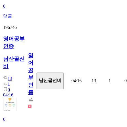
0
댓글
196746
영어공부
인증
영
남산골선
어
비
공
부
13
남산골선비
04:16
13
1
0
1
인
0
증
04:16
0