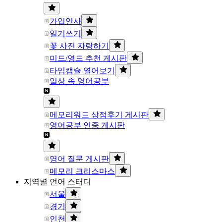
가입인사
일기쓰기
꽃 사진 자랑하기
미드/영드 추천 게시판
타임캡슐 열어보기
일상 속 영어공부
메모리워드 상점후기 게시판
영어공부 인증 게시판
영어 질문 게시판
메모리 크리스마스
지역별 언어 스터디
서울
경기
인천