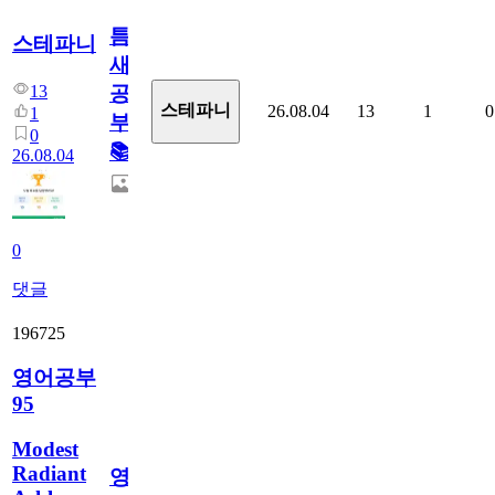
틈
스테파니
새
13
공
스테파니
26.08.04
13
1
0
1
부!
0
📚
26.08.04
0
댓글
196725
영어공부
95
Modest
Radiant
영