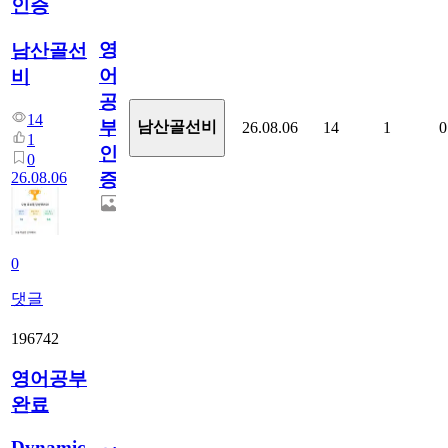
인증
영
남산골선
어
비
공
14
부
남산골선비
26.08.06
14
1
0
1
인
0
26.08.06
증
0
댓글
196742
영어공부
완료
Dynamic