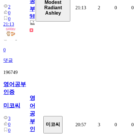
공
Modest
2
21:13
2
0
0
Radiant
부
0
Ashley
98
0
21:13
0
댓글
196749
영어공부
인증
영
미코씨
어
공
3
부
0
미코씨
20:57
3
0
0
인
0