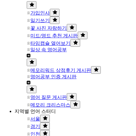
가입인사
일기쓰기
꽃 사진 자랑하기
미드/영드 추천 게시판
타임캡슐 열어보기
일상 속 영어공부
메모리워드 상점후기 게시판
영어공부 인증 게시판
영어 질문 게시판
메모리 크리스마스
지역별 언어 스터디
서울
경기
인천