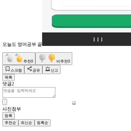
오늘도 영어공부 끝
추천
0
비추천
0
스크랩
공유
신고
목록
댓글
2
사진첨부
등록
추천순
최신순
등록순