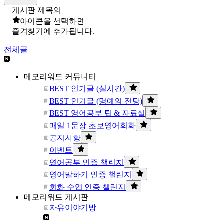
게시판 제목의
아이콘을 선택하면
즐겨찾기에 추가됩니다.
전체글
메모리워드 커뮤니티
BEST 인기글 (실시간)
BEST 인기글 (명예의 전당)
BEST 영어공부 팁 & 자료실
매일 1문장 초보영어회화
공지사항
이벤트
영어공부 인증 챌린지
영어말하기 인증 챌린지
회화 수업 인증 챌린지
메모리워드 게시판
자유이야기방