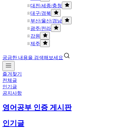
대전/세종/충청
대구/경북
부산/울산/경남
광주/전라
강원
제주
궁금한 내용을 검색해보세요
즐겨찾기
전체글
인기글
공지사항
영어공부 인증 게시판
인기글