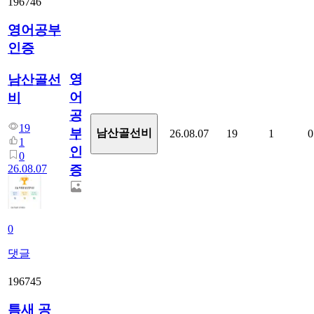
196746
영어공부
인증
영
남산골선
어
비
공
19
부
남산골선비
26.08.07
19
1
0
1
인
0
26.08.07
증
0
댓글
196745
틈새 공