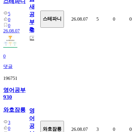
스테파니
새
5
공
스테파니
26.08.07
5
0
0
0
부!
0
📚
26.08.07
0
댓글
196751
영어공부
930
와호잠룡
영
어
3
공
0
와호잠룡
26.08.07
3
0
0