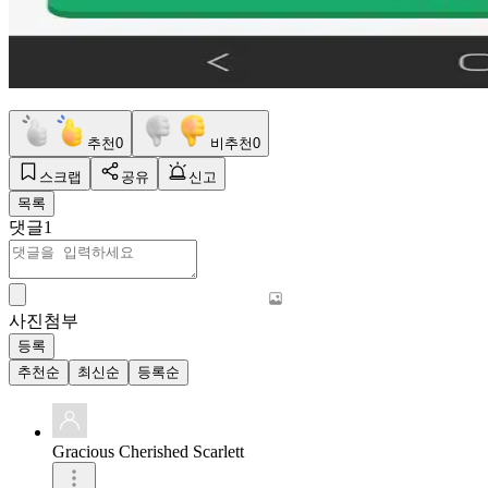
추천
0
비추천
0
스크랩
공유
신고
목록
댓글
1
사진첨부
등록
추천순
최신순
등록순
Gracious Cherished Scarlett