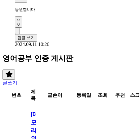
응원합니다 
0
답글 쓰기
2024.09.11 10:26
영어공부 인증 게시판
글쓰기
제
번호
글쓴이
등록일
조회
추천
스
목
[메
모
리
워