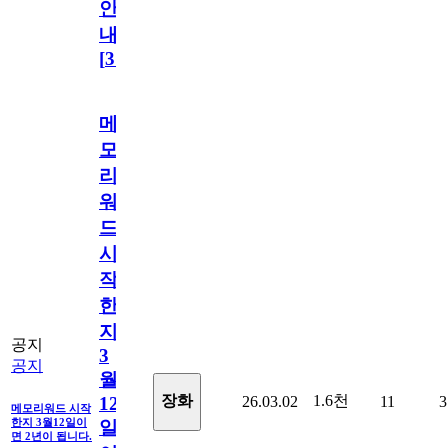
안
내
[
31
]
메
모
리
워
드
시
작
한
지
공지
3
공지
월
1.6천
장화
26.03.02
11
3
12
메모리워드 시작
한지 3월12일이
일
면 2년이 됩니다.