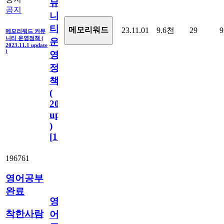
뮤
공지
니
티
메모리워드
23.11.01
9.6천
29
9
메모리워드 커뮤
니티 운영정책 (
운
2023.11.1 update
)
영
정
책
(
2023.11.1
update
)
[
110
]
196761
영어공부
완료
영
착한사람
어