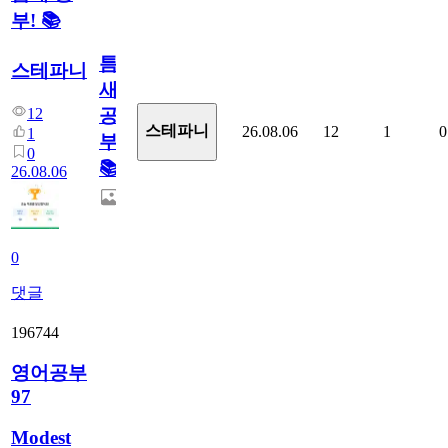
부! 📚
틈
스테파니
새
12
공
스테파니
26.08.06
12
1
0
1
부!
0
📚
26.08.06
0
댓글
196744
영어공부
97
Modest