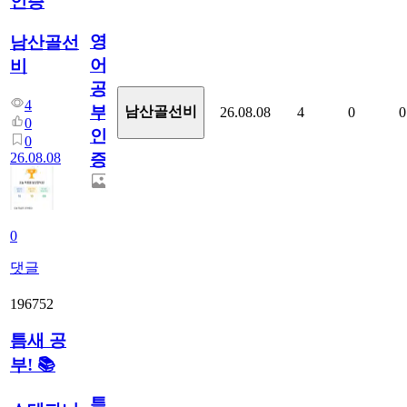
인증
영
남산골선
어
비
공
4
부
남산골선비
26.08.08
4
0
0
0
인
0
26.08.08
증
0
댓글
196752
틈새 공
부! 📚
틈