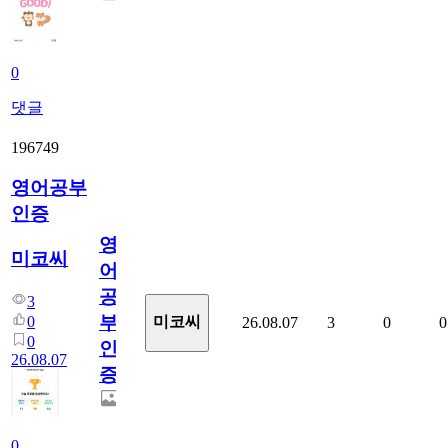
0
댓글
196749
영어공부
인증
영
미코씨
어
공
3
부
0
미코씨
26.08.07
3
0
0
0
인
26.08.07
증
0