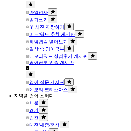
가입인사
일기쓰기
꽃 사진 자랑하기
미드/영드 추천 게시판
타임캡슐 열어보기
일상 속 영어공부
메모리워드 상점후기 게시판
영어공부 인증 게시판
영어 질문 게시판
메모리 크리스마스
지역별 언어 스터디
서울
경기
인천
대전/세종/충청