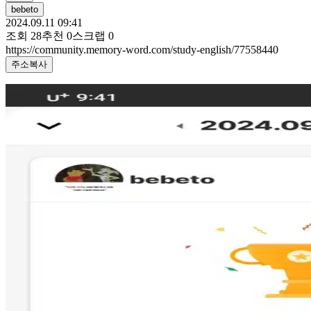
bebeto
2024.09.11 09:41
조회
28
추천
0
스크랩
0
https://community.memory-word.com/study-english/77558440
주소복사