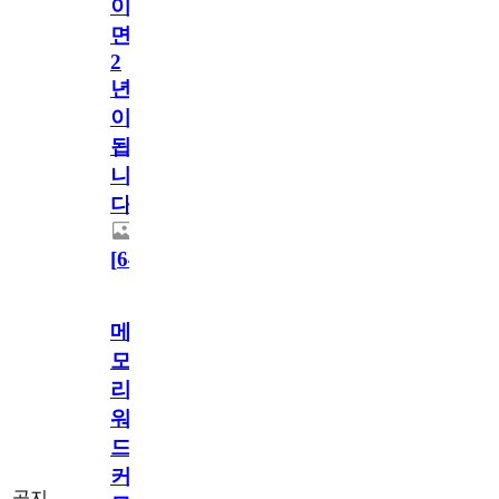
이
면
2
년
이
됩
니
다.
[
64
]
메
모
리
워
드
커
공지