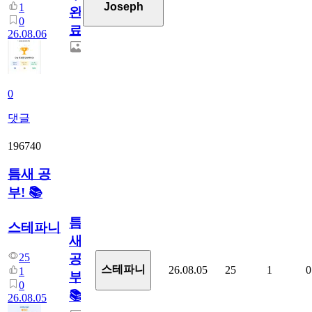
Joseph
1
완
0
료
26.08.06
0
댓글
196740
틈새 공
부! 📚
틈
스테파니
새
25
공
스테파니
26.08.05
25
1
0
1
부!
0
📚
26.08.05