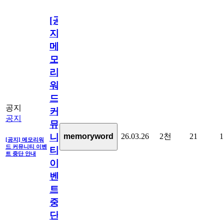
[공
지]
메
모
리
워
드
공지
커
공지
뮤
26.03.26
2천
21
1
memoryword
니
[공지] 메모리워
드 커뮤니티 이벤
티
트 중단 안내
이
벤
트
중
단