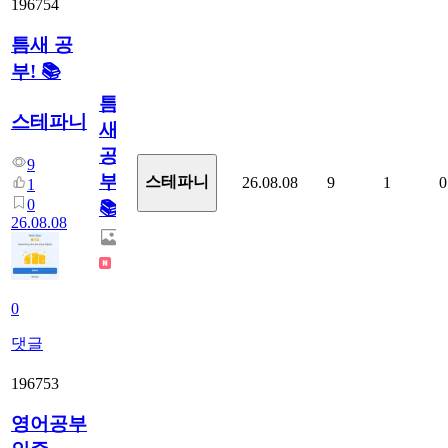
196754
틈새 공
부! 📚
틈
스테파니
새
공
9
부!
스테파니
26.08.08
9
1
0
1
0
📚
26.08.08
0
댓글
196753
영어공부