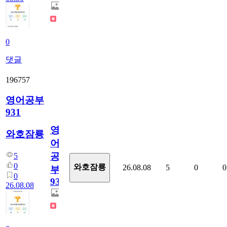
0
댓글
196757
영어공부
931
영
와호잠룡
어
공
5
0
와호잠룡
26.08.08
5
0
0
부
0
931
26.08.08