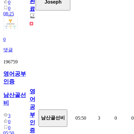
완
Joseph
0
0
료
08:25
0
댓글
196759
영어공부
인증
영
남산골선
어
비
공
부
3
남산골선비
05:50
3
0
0
0
인
0
증
05:50