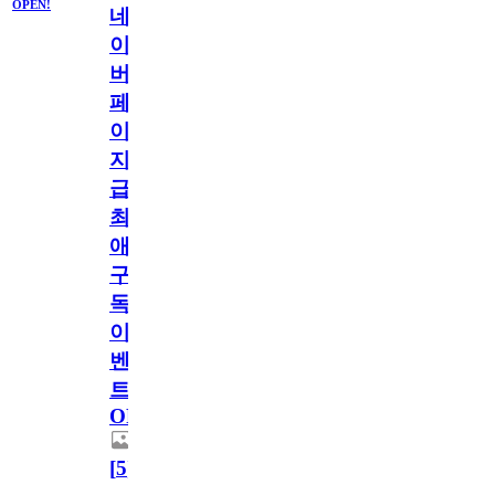
OPEN!
네
이
버
페
이
지
급!
최
애
구
독
이
벤
트
OPEN!
[
5
]