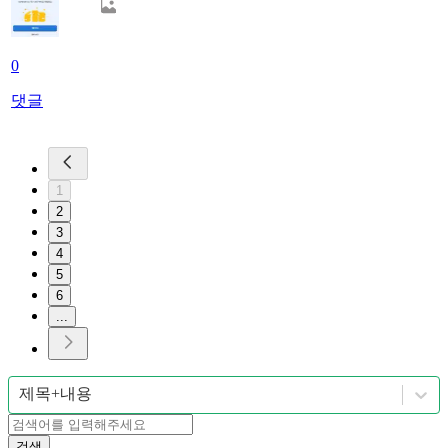
0
댓글
1
2
3
4
5
6
...
제목+내용
검색