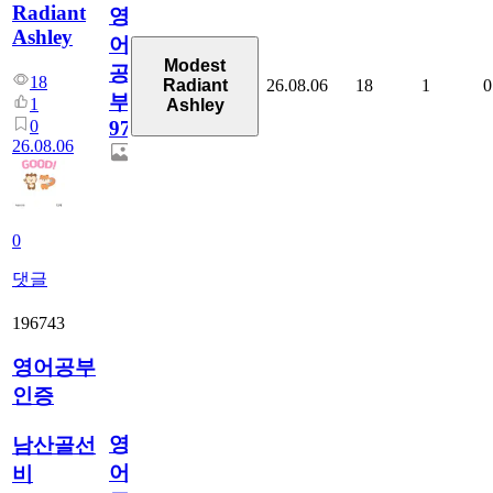
Radiant
영
Ashley
어
Modest
공
18
26.08.06
18
1
0
Radiant
부
1
Ashley
0
97
26.08.06
0
댓글
196743
영어공부
인증
영
남산골선
어
비