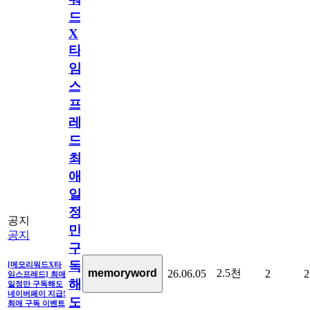
드
X
타
임
스
프
레
드]
최
애
일
정
공지
만
공지
구
독
[메모리워드X타
2.5천
memoryword
26.06.05
2
2
임스프레드] 최애
해
일정만 구독해도
네이버페이 지급!
도
최애 구독 이벤트