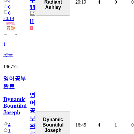
4
20:19
4
0
0
Radiant
99
0
Ashley
0
20:19
[
1
]
1
댓글
196755
영어공부
완료
영
Dynamic
어
Bountiful
공
Joseph
부
Dynamic
4
16:45
4
1
0
Bountiful
완
Joseph
1
료