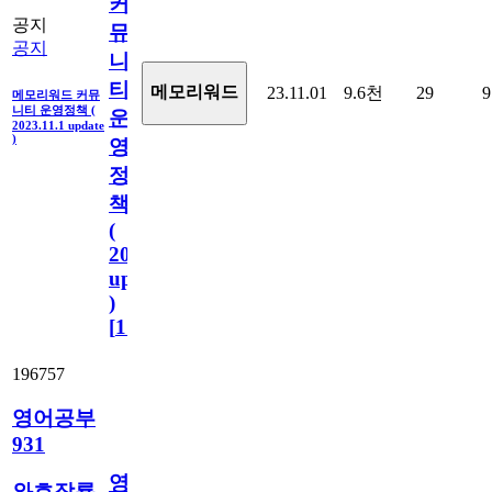
커
공지
뮤
공지
니
티
메모리워드
23.11.01
9.6천
29
9
메모리워드 커뮤
니티 운영정책 (
운
2023.11.1 update
)
영
정
책
(
2023.11.1
update
)
[
110
]
196757
영어공부
931
영
와호잠룡