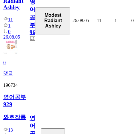
Radiant
영
Ashley
어
Modest
공
11
26.08.05
11
1
0
Radiant
부
1
Ashley
0
96
26.08.05
0
댓글
196734
영어공부
929
와호잠룡
영
어
13
공