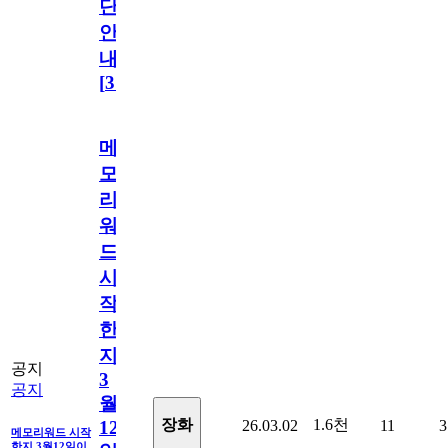
단
안
내
[
31
]
메
모
리
워
드
시
작
한
지
공지
3
공지
월
1.6천
장화
26.03.02
11
3
12
메모리워드 시작
한지 3월12일이