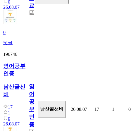
0
료
26.08.07
0
댓글
196746
영어공부
인증
영
남산골선
어
비
공
17
부
남산골선비
26.08.07
17
1
0
1
인
0
26.08.07
증