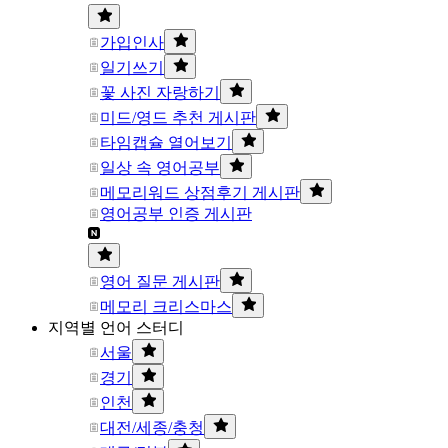
가입인사
일기쓰기
꽃 사진 자랑하기
미드/영드 추천 게시판
타임캡슐 열어보기
일상 속 영어공부
메모리워드 상점후기 게시판
영어공부 인증 게시판
영어 질문 게시판
메모리 크리스마스
지역별 언어 스터디
서울
경기
인천
대전/세종/충청