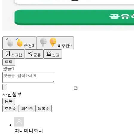
추천
0
비추천
0
스크랩
공유
신고
목록
댓글
1
사진첨부
등록
추천순
최신순
등록순
여니미니화니