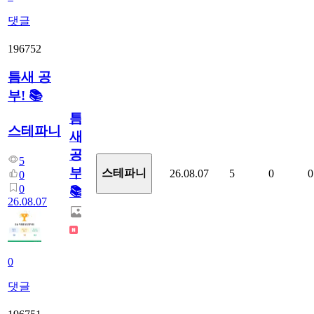
댓글
196752
틈새 공
부! 📚
틈
스테파니
새
공
5
부!
스테파니
26.08.07
5
0
0
0
0
📚
26.08.07
0
댓글