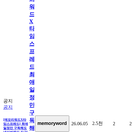
워
드
X
타
임
스
프
레
드]
최
애
일
정
공지
만
공지
구
독
[메모리워드X타
2.5천
memoryword
26.06.05
2
2
임스프레드] 최애
해
일정만 구독해도
네이버페이 지급!