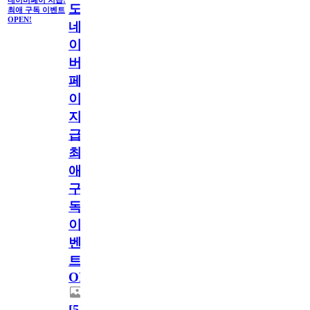
도
최애 구독 이벤트
OPEN!
네
이
버
페
이
지
급!
최
애
구
독
이
벤
트
OPEN!
[
5
]