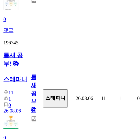
0
댓글
196745
틈새 공
부! 📚
틈
스테파니
새
11
공
스테파니
26.08.06
11
1
0
1
부!
0
📚
26.08.06
0