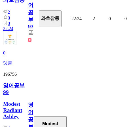
어
공
2
0
와호잠룡
22:24
2
0
0
부
0
931
22:24
0
댓글
196756
영어공부
99
Modest
영
Radiant
어
Ashley
공
Modest
부