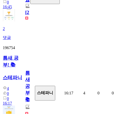
0
16:45
[
2
]
2
댓글
196754
틈새 공
부! 📚
틈
스테파니
새
공
4
부!
스테파니
16:17
4
0
0
0
0
📚
16:17