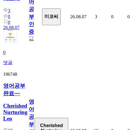
어
공
3
부
0
미코씨
26.08.07
3
0
0
0
인
26.08.07
증
0
댓글
196748
영어공부
완료~~
영
Cherished
어
Nurturing
공
Leo
부
Cherished