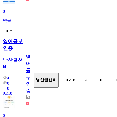
0
댓글
196753
영어공부
인증
영
남산골선
어
비
공
부
4
남산골선비
05:18
4
0
0
0
인
0
증
05:18
0