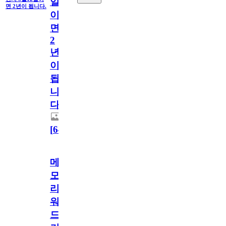
일
면 2년이 됩니다.
이
면
2
년
이
됩
니
다.
[
64
]
메
모
리
워
드