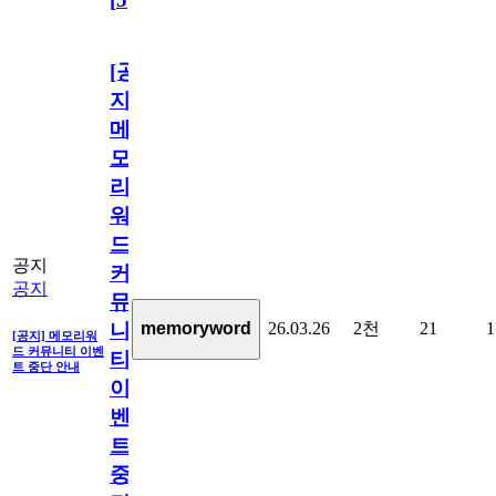
[공
지]
메
모
리
워
드
공지
커
공지
뮤
26.03.26
2천
21
1
memoryword
니
[공지] 메모리워
드 커뮤니티 이벤
티
트 중단 안내
이
벤
트
중