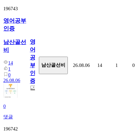
196743
영어공부
인증
영
남산골선
어
비
공
14
부
남산골선비
26.08.06
14
1
0
1
인
0
26.08.06
증
0
댓글
196742