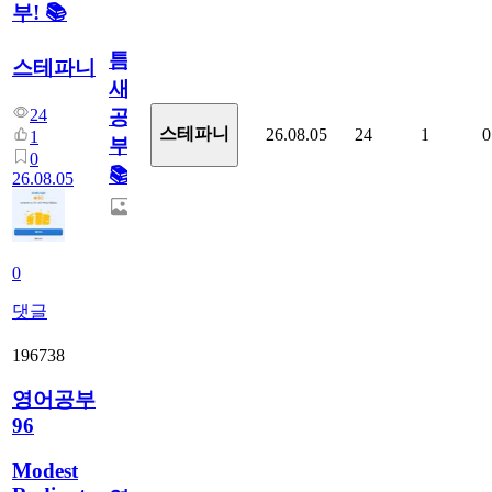
부! 📚
틈
스테파니
새
24
공
스테파니
26.08.05
24
1
0
1
부!
0
📚
26.08.05
0
댓글
196738
영어공부
96
Modest