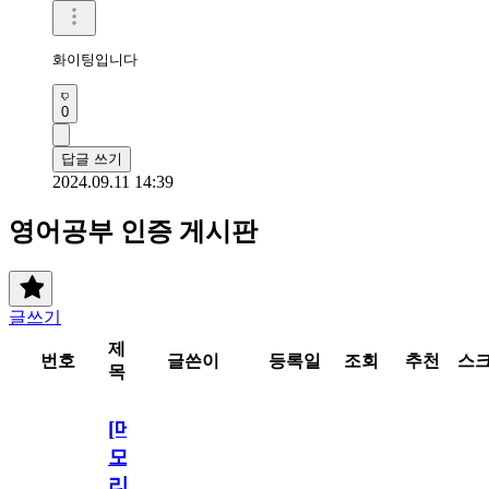
화이팅입니다 
0
답글 쓰기
2024.09.11 14:39
영어공부 인증 게시판
글쓰기
제
번호
글쓴이
등록일
조회
추천
스
목
[메
모
리