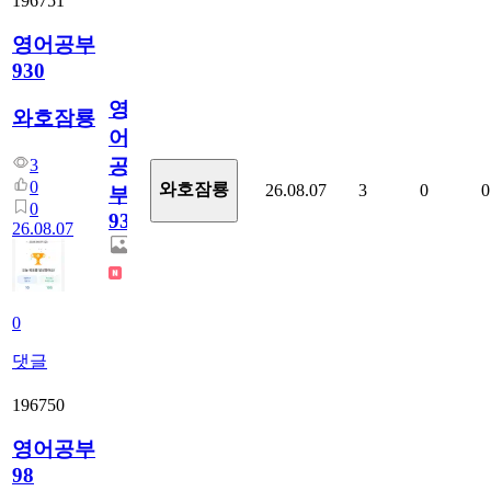
196751
영어공부
930
영
와호잠룡
어
공
3
0
와호잠룡
26.08.07
3
0
0
부
0
930
26.08.07
0
댓글
196750
영어공부
98