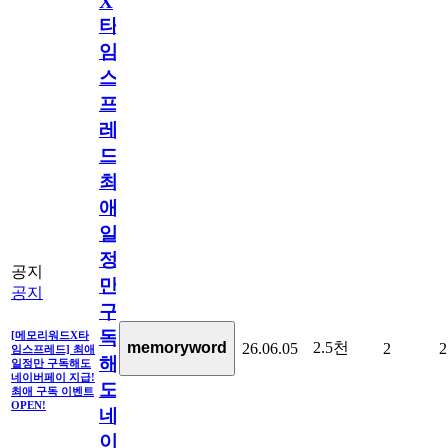
X
타
임
스
프
레
드]
최
애
일
정
공지
만
공지
구
독
[메모리워드X타
2.5천
memoryword
26.06.05
2
2
임스프레드] 최애
해
일정만 구독해도
네이버페이 지급!
도
최애 구독 이벤트
OPEN!
네
이