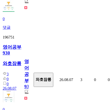
0
댓글
196751
영어공부
930
영
와호잠룡
어
공
3
0
와호잠룡
26.08.07
3
0
0
부
0
930
26.08.07
0