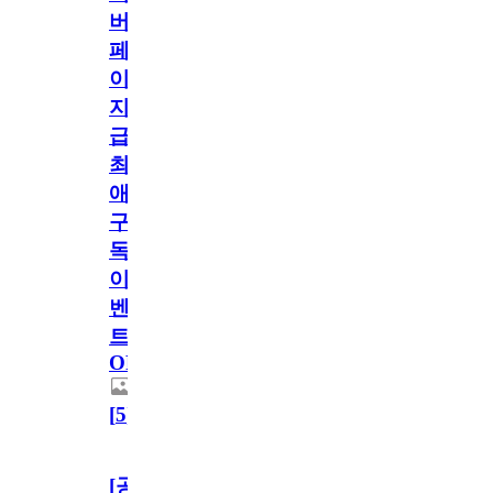
버
페
이
지
급!
최
애
구
독
이
벤
트
OPEN!
[
5
]
[공