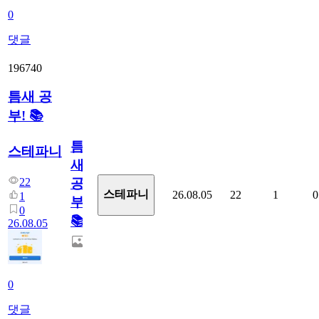
0
댓글
196740
틈새 공
부! 📚
틈
스테파니
새
22
공
스테파니
26.08.05
22
1
0
1
부!
0
📚
26.08.05
0
댓글