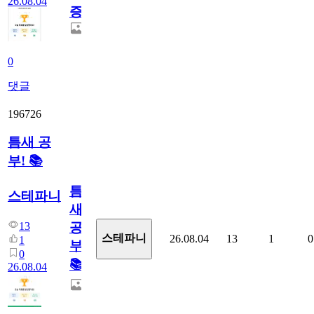
26.08.04
증
0
댓글
196726
틈새 공
부! 📚
틈
스테파니
새
13
공
스테파니
26.08.04
13
1
0
1
부!
0
📚
26.08.04