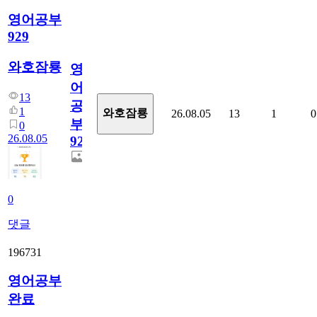
영어공부
929
와호잠룡
영
어
13
공
1
와호잠룡
26.08.05
13
1
0
부
0
26.08.05
929
0
댓글
196731
영어공부
완료