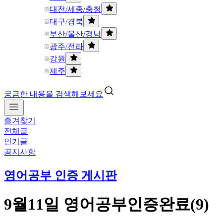
대전/세종/충청
대구/경북
부산/울산/경남
광주/전라
강원
제주
궁금한 내용을 검색해보세요
즐겨찾기
전체글
인기글
공지사항
영어공부 인증 게시판
9월11일 영어공부인증완료(9)