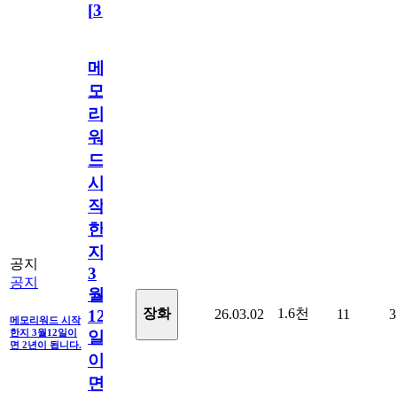
[
31
]
메
모
리
워
드
시
작
한
지
공지
3
공지
월
1.6천
장화
26.03.02
11
3
12
메모리워드 시작
한지 3월12일이
일
면 2년이 됩니다.
이
면