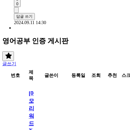
0
답글 쓰기
2024.09.11 14:30
영어공부 인증 게시판
글쓰기
제
번호
글쓴이
등록일
조회
추천
스
목
[메
모
리
워
드