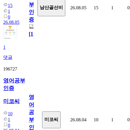
부
15
남산골선비
26.08.05
15
1
0
1
인
0
증
26.08.05
[
1
]
1
댓글
196727
영어공부
인증
영
미코씨
어
공
10
부
1
미코씨
26.08.04
10
1
0
0
인