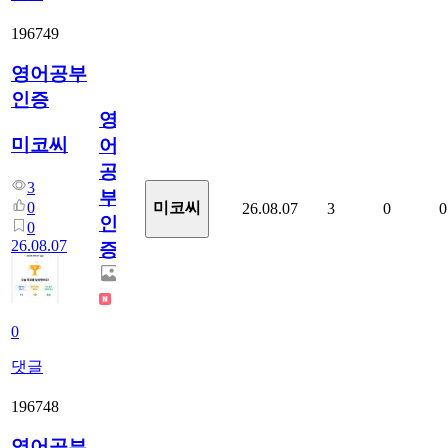
196749
영어공부
인증
영
미코씨
어
공
3
부
0
미코씨
26.08.07
3
0
0
인
0
26.08.07
증
0
댓글
196748
영어공부