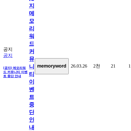
지]
메
모
리
워
드
공지
커
공지
뮤
26.03.26
2천
21
1
memoryword
니
[공지] 메모리워
드 커뮤니티 이벤
티
트 중단 안내
이
벤
트
중
단
안
내