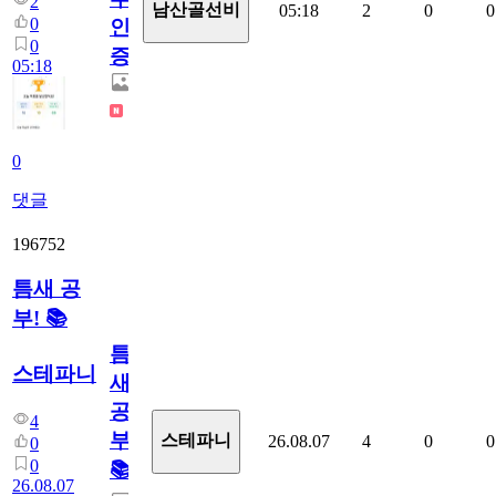
2
남산골선비
05:18
2
0
0
0
인
0
증
05:18
0
댓글
196752
틈새 공
부! 📚
틈
스테파니
새
공
4
부!
스테파니
26.08.07
4
0
0
0
0
📚
26.08.07