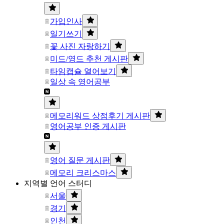
가입인사
일기쓰기
꽃 사진 자랑하기
미드/영드 추천 게시판
타임캡슐 열어보기
일상 속 영어공부
메모리워드 상점후기 게시판
영어공부 인증 게시판
영어 질문 게시판
메모리 크리스마스
지역별 언어 스터디
서울
경기
인천