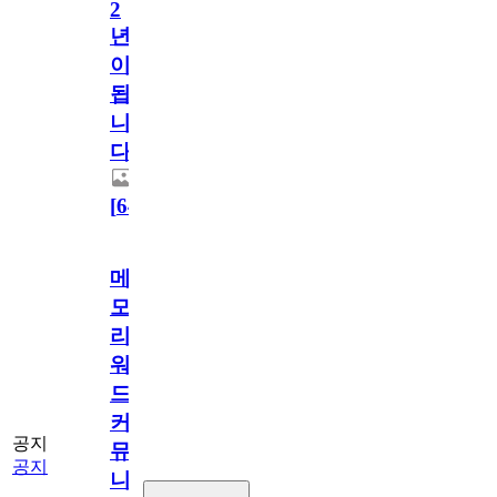
2
년
이
됩
니
다.
[
64
]
메
모
리
워
드
커
공지
뮤
공지
니