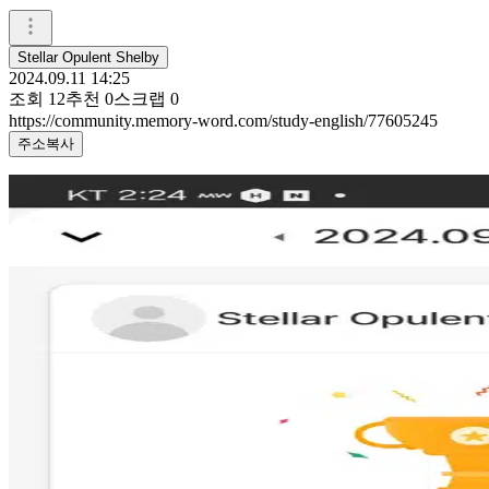
Stellar Opulent Shelby
2024.09.11 14:25
조회
12
추천
0
스크랩
0
https://community.memory-word.com/study-english/77605245
주소복사