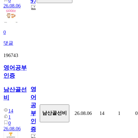
0
97
26.08.06
0
댓글
196743
영어공부
인증
영
남산골선
어
비
공
14
부
남산골선비
26.08.06
14
1
0
1
인
0
26.08.06
증