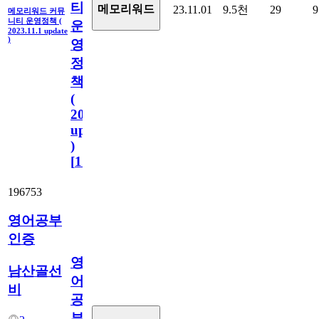
티
메모리워드
23.11.01
9.5천
29
9
메모리워드 커뮤
니티 운영정책 (
운
2023.11.1 update
)
영
정
책
(
2023.11.1
update
)
[
110
]
196753
영어공부
인증
영
남산골선
어
비
공
부