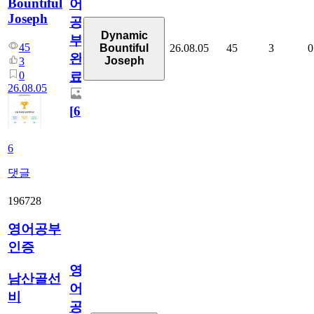
Bountiful
어
Joseph
공
Dynamic
부
45
26.08.05
45
3
0
Bountiful
완
Joseph
3
0
료
26.08.05
[
6
]
6
댓글
196728
영어공부
인증
영
남산골선
어
비
공