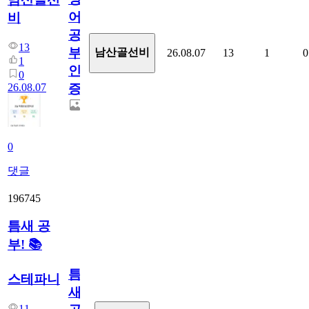
어
비
공
13
부
남산골선비
26.08.07
13
1
0
1
인
0
26.08.07
증
0
댓글
196745
틈새 공
부! 📚
틈
스테파니
새
11