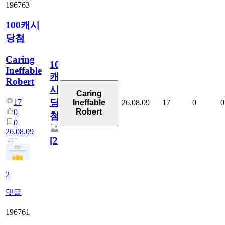
196763
100캐시
당첨
Caring
100
Ineffable
캐
Robert
시
Caring
당
17
26.08.09
17
0
0
Ineffable
Robert
0
첨
0
26.08.09
[
2
]
2
댓글
196761