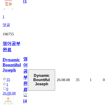
[
1
]
1
댓글
196755
영어공부
완료
영
Dynamic
Bountiful
어
Joseph
공
Dynamic
부
35
26.08.08
35
1
0
Bountiful
완
Joseph
1
0
료
26.08.08
[
4
]