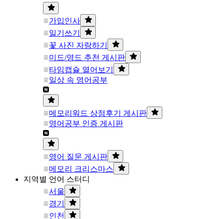
가입인사
일기쓰기
꽃 사진 자랑하기
미드/영드 추천 게시판
타임캡슐 열어보기
일상 속 영어공부
메모리워드 상점후기 게시판
영어공부 인증 게시판
영어 질문 게시판
메모리 크리스마스
지역별 언어 스터디
서울
경기
인천