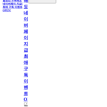
해
일정만 구독해도
네이버페이 지급!
도
최애 구독 이벤트
OPEN!
네
이
버
페
이
지
급!
최
애
구
독
이
벤
트
OPEN!