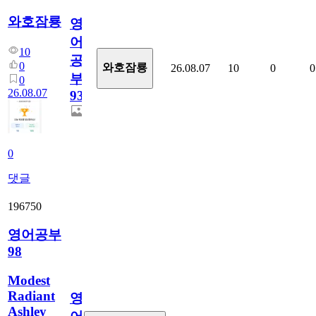
와호잠룡
영
어
10
공
0
와호잠룡
26.08.07
10
0
0
부
0
26.08.07
930
0
댓글
196750
영어공부
98
Modest
Radiant
영
Ashley