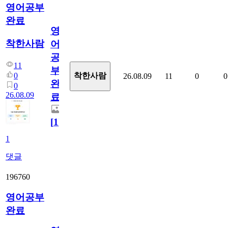
영어공부
완료
영
착한사람
어
공
11
부
0
착한사람
26.08.09
11
0
0
완
0
26.08.09
료
[
1
]
1
댓글
196760
영어공부
완료