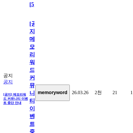
[
5
]
[공
지]
메
모
리
워
드
공지
커
공지
뮤
26.03.26
2천
21
1
memoryword
니
[공지] 메모리워
드 커뮤니티 이벤
티
트 중단 안내
이
벤
트
중