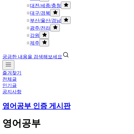
대전/세종/충청
대구/경북
부산/울산/경남
광주/전라
강원
제주
궁금한 내용을 검색해보세요
즐겨찾기
전체글
인기글
공지사항
영어공부 인증 게시판
영어공부