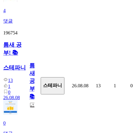
4
댓글
196754
틈새 공
부! 📚
틈
스테파니
새
13
공
스테파니
26.08.08
13
1
0
1
부!
0
📚
26.08.08
0