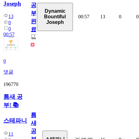
Joseph
공
Dynamic
부
13
00:57
13
0
0
Bountiful
완
Joseph
0
0
료
00:57
0
댓글
196770
틈새 공
부! 📚
틈
스테파니
새
공
11