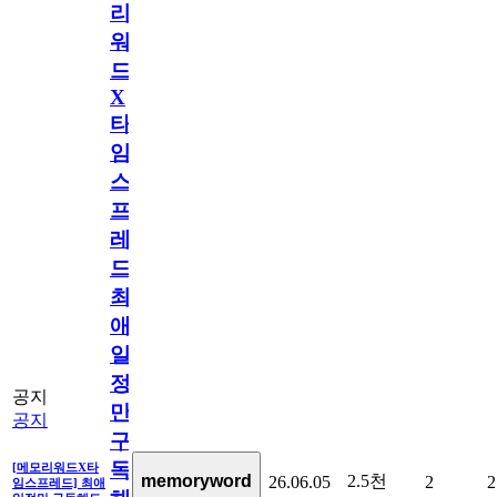
리
워
드
X
타
임
스
프
레
드]
최
애
일
정
공지
만
공지
구
독
[메모리워드X타
2.5천
memoryword
26.06.05
2
2
임스프레드] 최애