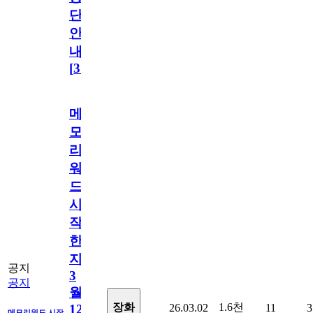
단
안
내
[
31
]
메
모
리
워
드
시
작
한
지
공지
3
공지
월
1.6천
장화
26.03.02
11
3
12
메모리워드 시작