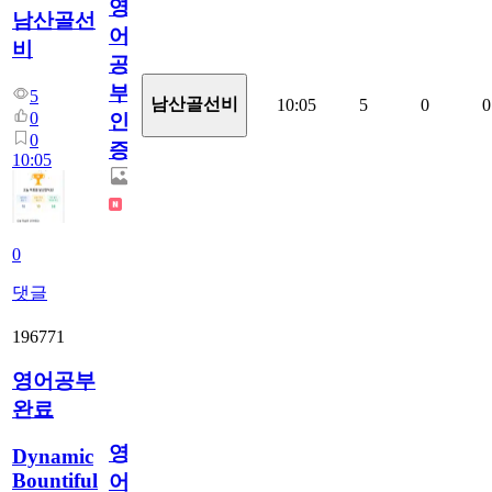
영
남산골선
어
비
공
부
5
남산골선비
10:05
5
0
0
0
인
0
증
10:05
0
댓글
196771
영어공부
완료
영
Dynamic
Bountiful
어