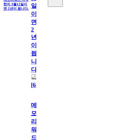
한지 3월12일이
일
면 2년이 됩니다.
이
면
2
년
이
됩
니
다.
[
64
]
메
모
리
워
드