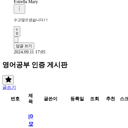
Estrella Mary
수고많으셨습니다!!
0
답글 쓰기
2024.09.11 17:05
영어공부 인증 게시판
글쓰기
제
번호
글쓴이
등록일
조회
추천
스
목
[메
모