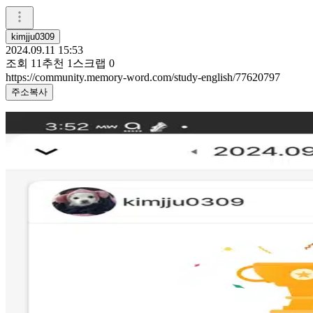
kimjju0309
2024.09.11 15:53
조회
11
추천
1
스크랩
0
https://community.memory-word.com/study-english/77620797
주소복사