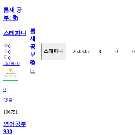
틈새 공
부! 📚
틈
스테파니
새
8
공
스테파니
26.08.07
8
0
0
0
부!
0
📚
26.08.07
0
댓글
196751
영어공부
930