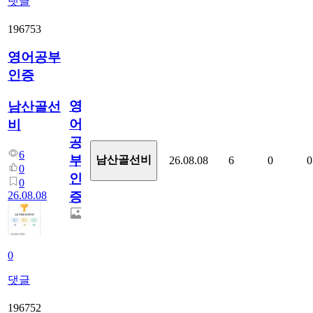
댓글
196753
영어공부
인증
영
남산골선
어
비
공
6
부
남산골선비
26.08.08
6
0
0
0
인
0
26.08.08
증
0
댓글
196752