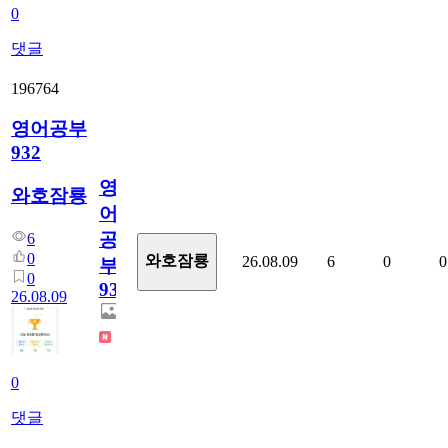
0
댓글
196764
영어공부
932
영
와호잠룡
어
공
6
0
와호잠룡
26.08.09
6
0
0
부
0
932
26.08.09
0
댓글