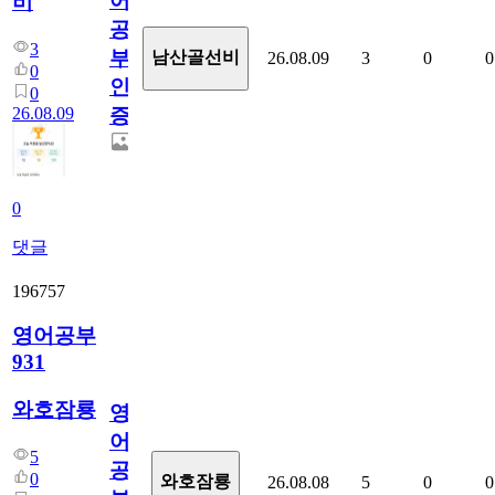
어
비
공
3
부
남산골선비
26.08.09
3
0
0
0
인
0
26.08.09
증
0
댓글
196757
영어공부
931
와호잠룡
영
어
5
공
0
와호잠룡
26.08.08
5
0
0