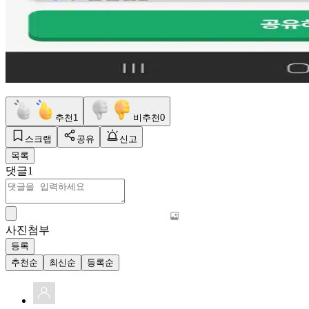
추천
1
비추천
0
스크랩
공유
신고
목록
댓글
1
사진첨부
등록
추천순
최신순
등록순