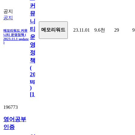
커
공지
뮤
공지
니
티
메모리워드
23.11.01
9.6천
29
9
메모리워드 커뮤
니티 운영정책 (
운
2023.11.1 update
)
영
정
책
(
2023.11.1
update
)
[
110
]
196773
영어공부
인증