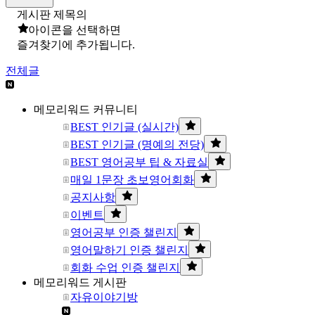
게시판 제목의
아이콘을 선택하면
즐겨찾기에 추가됩니다.
전체글
메모리워드 커뮤니티
BEST 인기글 (실시간)
BEST 인기글 (명예의 전당)
BEST 영어공부 팁 & 자료실
매일 1문장 초보영어회화
공지사항
이벤트
영어공부 인증 챌린지
영어말하기 인증 챌린지
회화 수업 인증 챌린지
메모리워드 게시판
자유이야기방