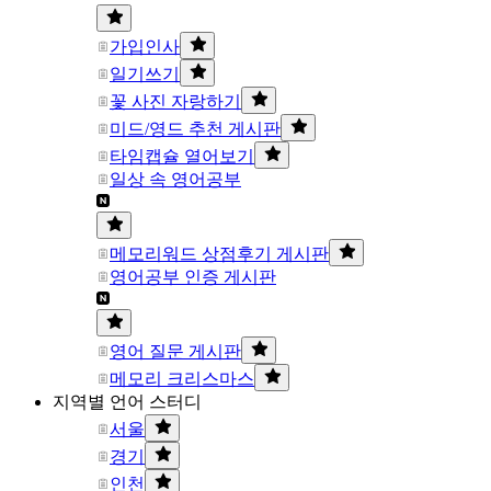
가입인사
일기쓰기
꽃 사진 자랑하기
미드/영드 추천 게시판
타임캡슐 열어보기
일상 속 영어공부
메모리워드 상점후기 게시판
영어공부 인증 게시판
영어 질문 게시판
메모리 크리스마스
지역별 언어 스터디
서울
경기
인천