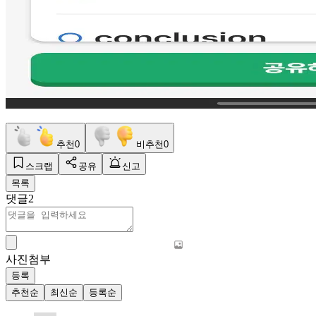
추천
0
비추천
0
스크랩
공유
신고
목록
댓글
2
사진첨부
등록
추천순
최신순
등록순