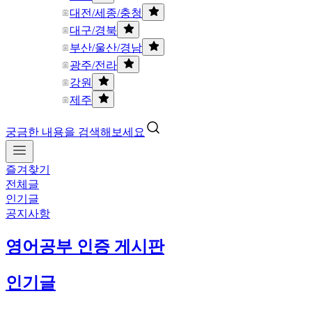
대전/세종/충청
대구/경북
부산/울산/경남
광주/전라
강원
제주
궁금한 내용을 검색해보세요
즐겨찾기
전체글
인기글
공지사항
영어공부 인증 게시판
인기글