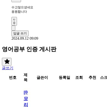
수고많으셨네요

응원합니다
0
답글 쓰기
2024.09.12 09:09
영어공부 인증 게시판
글쓰기
제
번호
글쓴이
등록일
조회
추천
스
목
[메
모
리