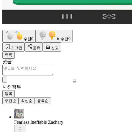
추천
0
비추천
0
스크랩
공유
신고
목록
댓글
1
사진첨부
등록
추천순
최신순
등록순
Fearless Ineffable Zachary