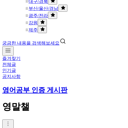
대구/경북
부산/울산/경남
광주/전라
강원
제주
궁금한 내용을 검색해보세요
즐겨찾기
전체글
인기글
공지사항
영어공부 인증 게시판
영말챌