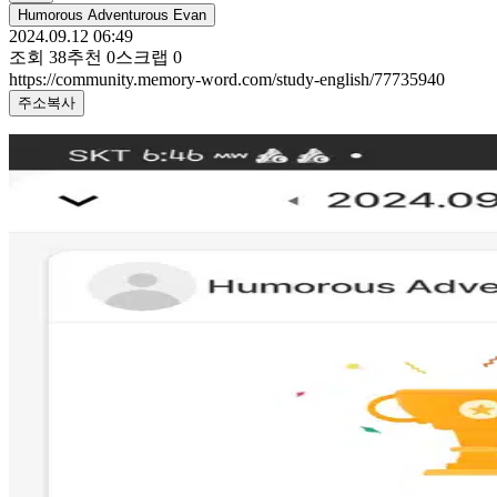
Humorous Adventurous Evan
2024.09.12 06:49
조회
38
추천
0
스크랩
0
https://community.memory-word.com/study-english/77735940
주소복사