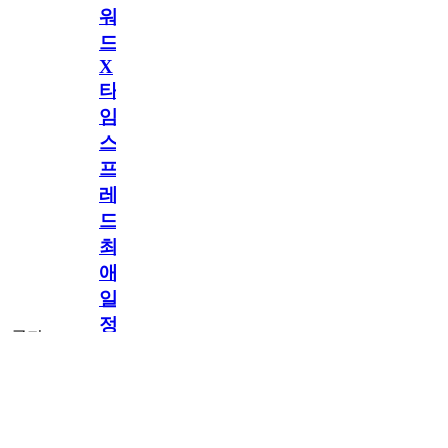
워
드
X
타
임
스
프
레
드]
최
애
일
정
공지
만
공지
구
독
[메모리워드X타
2.5천
memoryword
26.06.05
2
2
임스프레드] 최애
해
일정만 구독해도
네이버페이 지급!