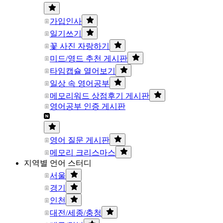
가입인사
일기쓰기
꽃 사진 자랑하기
미드/영드 추천 게시판
타임캡슐 열어보기
일상 속 영어공부
메모리워드 상점후기 게시판
영어공부 인증 게시판
영어 질문 게시판
메모리 크리스마스
지역별 언어 스터디
서울
경기
인천
대전/세종/충청