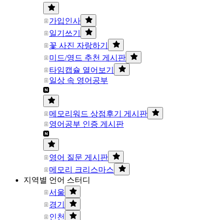
가입인사
일기쓰기
꽃 사진 자랑하기
미드/영드 추천 게시판
타임캡슐 열어보기
일상 속 영어공부
메모리워드 상점후기 게시판
영어공부 인증 게시판
영어 질문 게시판
메모리 크리스마스
지역별 언어 스터디
서울
경기
인천