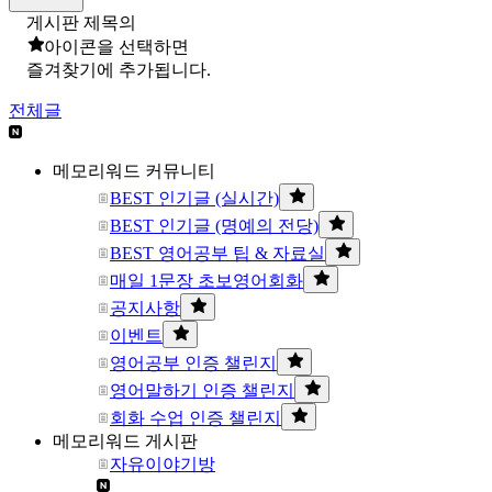
게시판 제목의
아이콘을 선택하면
즐겨찾기에 추가됩니다.
전체글
메모리워드 커뮤니티
BEST 인기글 (실시간)
BEST 인기글 (명예의 전당)
BEST 영어공부 팁 & 자료실
매일 1문장 초보영어회화
공지사항
이벤트
영어공부 인증 챌린지
영어말하기 인증 챌린지
회화 수업 인증 챌린지
메모리워드 게시판
자유이야기방