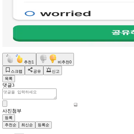
추천
1
비추천
0
스크랩
공유
신고
목록
댓글
3
사진첨부
등록
추천순
최신순
등록순