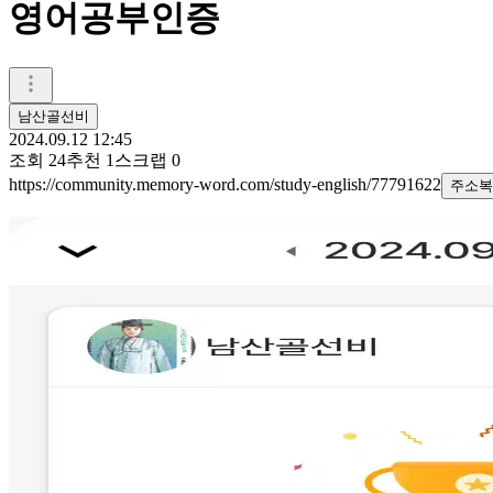
영어공부인증
남산골선비
2024.09.12 12:45
조회
24
추천
1
스크랩
0
https://community.memory-word.com/study-english/77791622
주소복