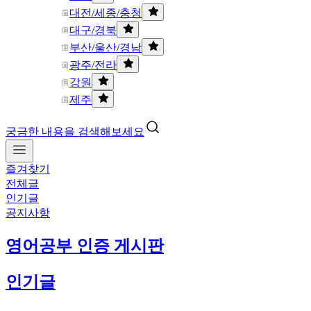
대전/세종/충청
대구/경북
부산/울산/경남
광주/전라
강원
제주
궁금한 내용을 검색해보세요
즐겨찾기
전체글
인기글
공지사항
영어공부 인증 게시판
인기글