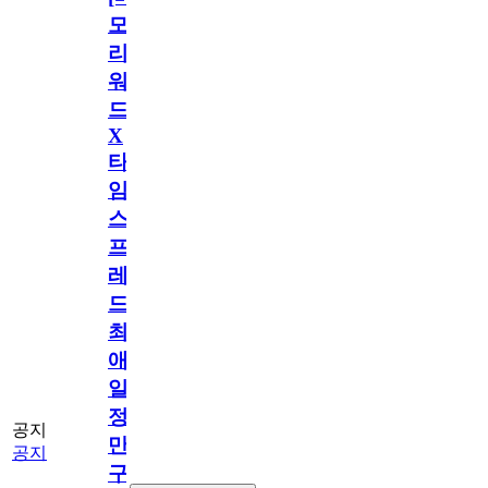
모
리
워
드
X
타
임
스
프
레
드]
최
애
일
정
공지
만
공지
구