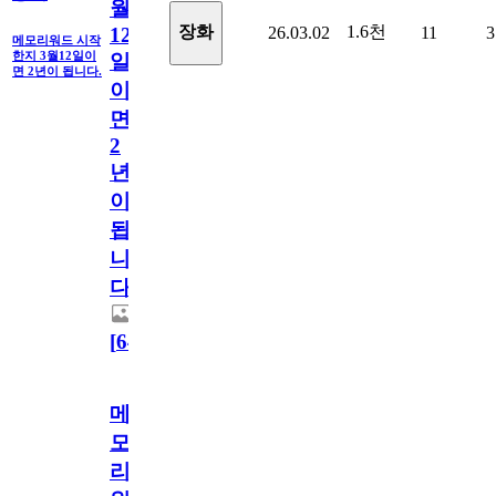
월
1.6천
장화
26.03.02
11
3
12
메모리워드 시작
한지 3월12일이
일
면 2년이 됩니다.
이
면
2
년
이
됩
니
다.
[
64
]
메
모
리