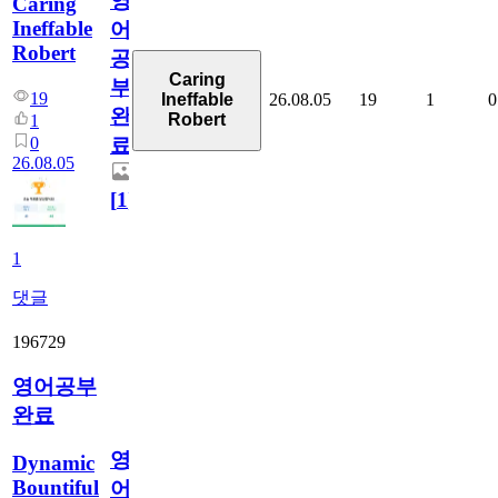
영
Caring
Ineffable
어
Robert
공
Caring
부
19
26.08.05
19
1
0
Ineffable
완
Robert
1
0
료
26.08.05
[
1
]
1
댓글
196729
영어공부
완료
영
Dynamic
Bountiful
어