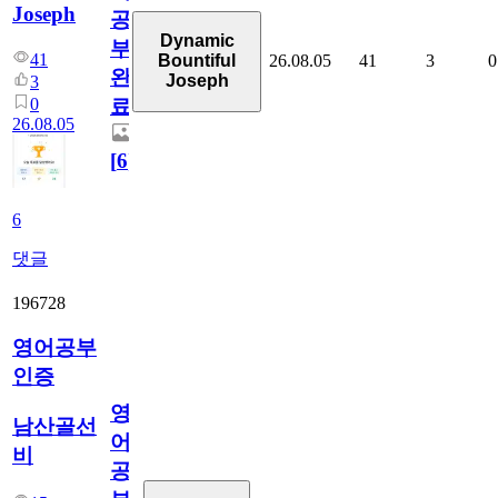
Joseph
공
Dynamic
부
41
26.08.05
41
3
0
Bountiful
완
Joseph
3
0
료
26.08.05
[
6
]
6
댓글
196728
영어공부
인증
영
남산골선
어
비
공