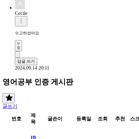
Cecile
수고하셨어요
0
답글 쓰기
2024.09.14 20:11
영어공부 인증 게시판
글쓰기
제
번호
글쓴이
등록일
조회
추천
스
목
[메