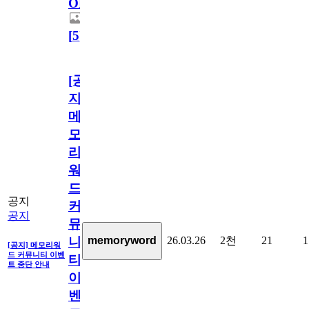
OPEN!
[
5
]
[공
지]
메
모
리
워
드
공지
커
공지
뮤
26.03.26
2천
21
1
memoryword
니
[공지] 메모리워
드 커뮤니티 이벤
티
트 중단 안내
이
벤