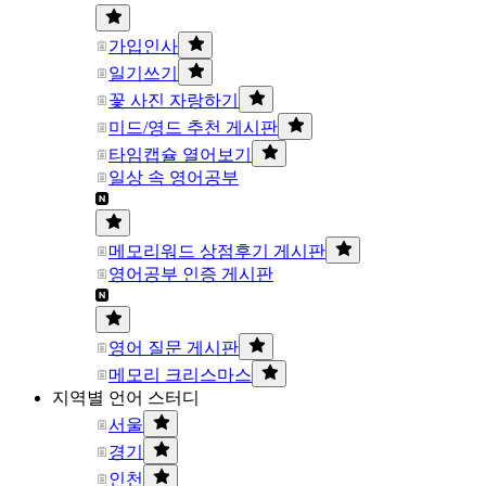
가입인사
일기쓰기
꽃 사진 자랑하기
미드/영드 추천 게시판
타임캡슐 열어보기
일상 속 영어공부
메모리워드 상점후기 게시판
영어공부 인증 게시판
영어 질문 게시판
메모리 크리스마스
지역별 언어 스터디
서울
경기
인천