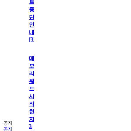
트
중
단
안
내
[
31
]
메
모
리
워
드
시
작
한
지
공지
3
공지