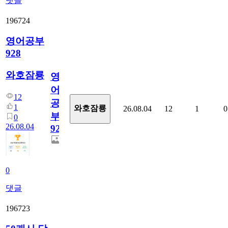
댓글
196724
영어공부
928
와호잠룡
영
어
12
공
1
와호잠룡
26.08.04
12
1
0
부
0
26.08.04
928
0
댓글
196723