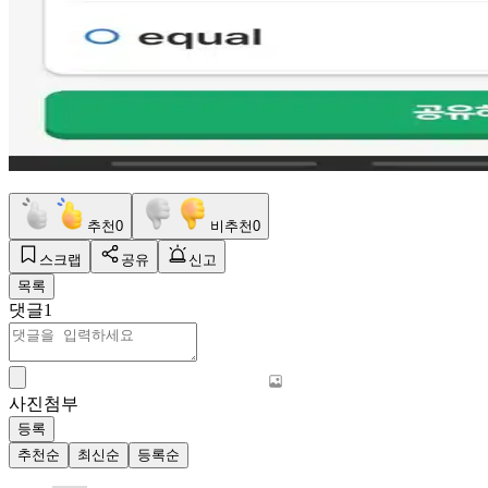
추천
0
비추천
0
스크랩
공유
신고
목록
댓글
1
사진첨부
등록
추천순
최신순
등록순