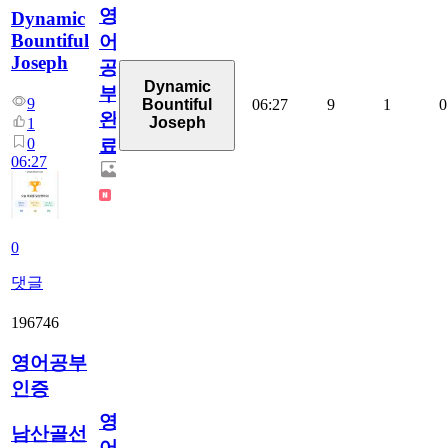
영
Dynamic
Bountiful
어
Joseph
공
Dynamic
부
9
06:27
9
1
0
Bountiful
완
Joseph
1
0
료
06:27
0
댓글
196746
영어공부
인증
영
남산골선
어