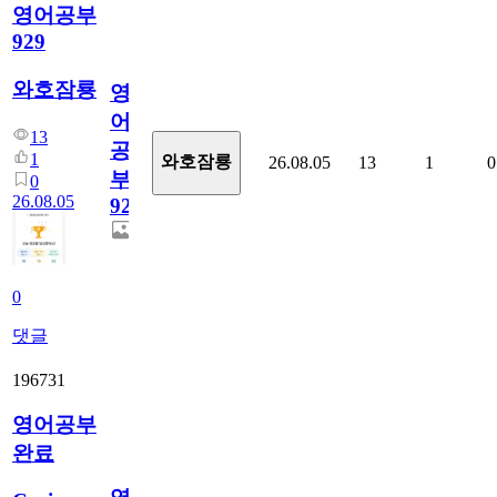
영어공부
929
와호잠룡
영
어
13
공
1
와호잠룡
26.08.05
13
1
0
부
0
26.08.05
929
0
댓글
196731
영어공부
완료