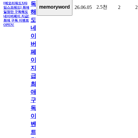
독
[메모리워드X타
2.5천
memoryword
26.06.05
2
2
임스프레드] 최애
해
일정만 구독해도
네이버페이 지급!
도
최애 구독 이벤트
OPEN!
네
이
버
페
이
지
급!
최
애
구
독
이
벤
트