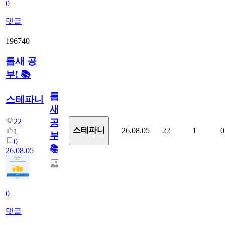
0
댓글
196740
틈새 공
부! 📚
틈
스테파니
새
22
공
스테파니
26.08.05
22
1
0
1
부!
0
📚
26.08.05
0
댓글