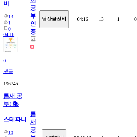
비
공
부
13
남산골선비
04:16
13
1
0
1
인
0
증
04:16
0
댓글
196745
틈새 공
부! 📚
틈
스테파니
새
공
10