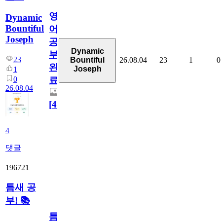
영
Dynamic
Bountiful
어
Joseph
공
Dynamic
부
23
26.08.04
23
1
0
Bountiful
완
Joseph
1
0
료
26.08.04
[
4
]
4
댓글
196721
틈새 공
부! 📚
틈