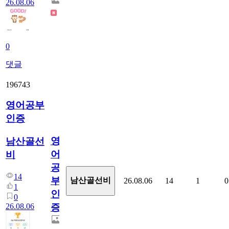
26.08.06
0
댓글
196743
영어공부
인증
영
남산골선
어
비
공
14
부
남산골선비
26.08.06
14
1
0
1
인
0
26.08.06
증