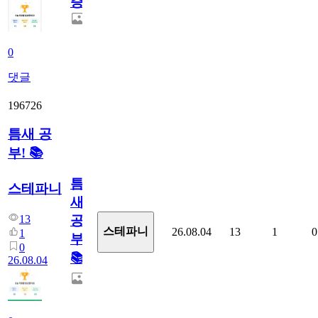
증
0
댓글
196726
틈새 공
부! 📚
틈
스테파니
새
13
공
스테파니
26.08.04
13
1
0
1
부!
0
📚
26.08.04