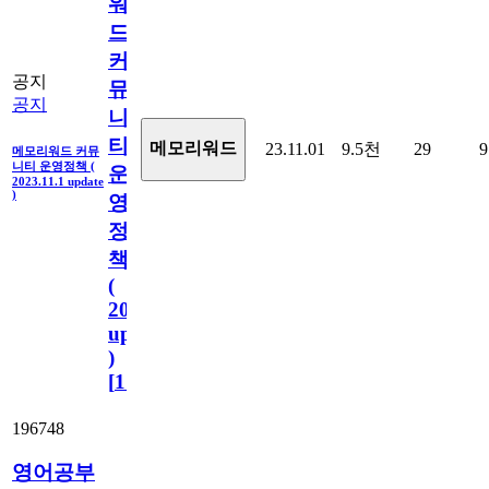
워
드
커
공지
뮤
공지
니
티
메모리워드
23.11.01
9.5천
29
9
메모리워드 커뮤
니티 운영정책 (
운
2023.11.1 update
)
영
정
책
(
2023.11.1
update
)
[
110
]
196748
영어공부