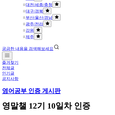
대전/세종/충청
대구/경북
부산/울산/경남
광주/전라
강원
제주
궁금한 내용을 검색해보세요
즐겨찾기
전체글
인기글
공지사항
영어공부 인증 게시판
영말챌 12기 10일차 인증