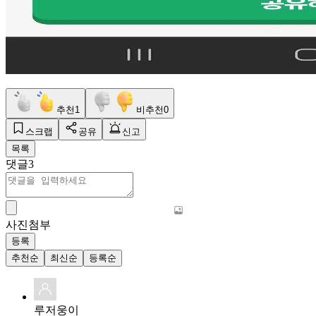
추천
1
비추천
0
스크랩
공유
신고
목록
댓글
3
사진첨부
등록
추천순
최신순
등록순
루저웅이