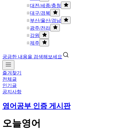
대전/세종/충청
대구/경북
부산/울산/경남
광주/전라
강원
제주
궁금한 내용을 검색해보세요
즐겨찾기
전체글
인기글
공지사항
영어공부 인증 게시판
오늘영어