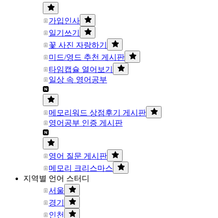
가입인사
일기쓰기
꽃 사진 자랑하기
미드/영드 추천 게시판
타임캡슐 열어보기
일상 속 영어공부
메모리워드 상점후기 게시판
영어공부 인증 게시판
영어 질문 게시판
메모리 크리스마스
지역별 언어 스터디
서울
경기
인천