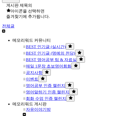
게시판 제목의
아이콘을 선택하면
즐겨찾기에 추가됩니다.
전체글
메모리워드 커뮤니티
BEST 인기글 (실시간)
BEST 인기글 (명예의 전당)
BEST 영어공부 팁 & 자료실
매일 1문장 초보영어회화
공지사항
이벤트
영어공부 인증 챌린지
영어말하기 인증 챌린지
회화 수업 인증 챌린지
메모리워드 게시판
자유이야기방