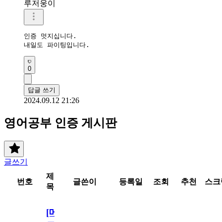
루저웅이
인증 멋지십니다.

내일도 파이팅입니다.
0
답글 쓰기
2024.09.12 21:26
영어공부 인증 게시판
글쓰기
제
번호
글쓴이
등록일
조회
추천
스크
목
[메