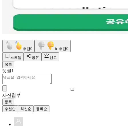
추천
0
비추천
0
스크랩
공유
신고
목록
댓글
1
사진첨부
등록
추천순
최신순
등록순