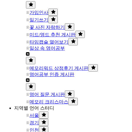
가입인사
일기쓰기
꽃 사진 자랑하기
미드/영드 추천 게시판
타임캡슐 열어보기
일상 속 영어공부
메모리워드 상점후기 게시판
영어공부 인증 게시판
영어 질문 게시판
메모리 크리스마스
지역별 언어 스터디
서울
경기
인천