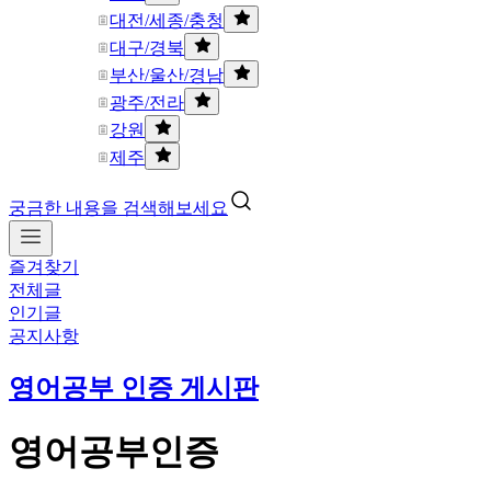
대전/세종/충청
대구/경북
부산/울산/경남
광주/전라
강원
제주
궁금한 내용을 검색해보세요
즐겨찾기
전체글
인기글
공지사항
영어공부 인증 게시판
영어공부인증