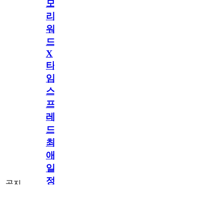
모
리
워
드
X
타
임
스
프
레
드]
최
애
일
정
공지
만
공지
구
[메모리워드X타
독