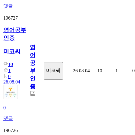
댓글
196727
영어공부
인증
영
미코씨
어
공
10
부
1
미코씨
26.08.04
10
1
0
0
인
26.08.04
증
0
댓글
196726