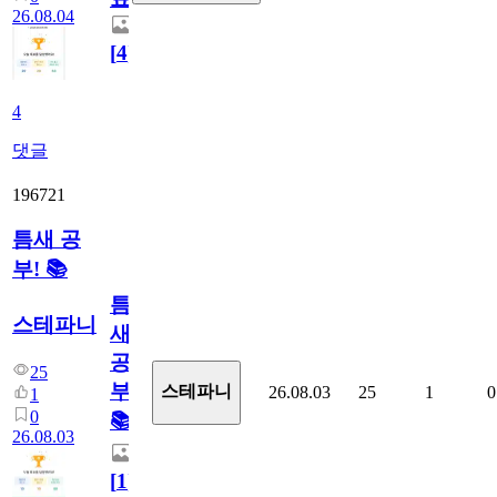
26.08.04
[
4
]
4
댓글
196721
틈새 공
부! 📚
틈
스테파니
새
공
25
부!
스테파니
26.08.03
25
1
0
1
0
📚
26.08.03
[
1
]