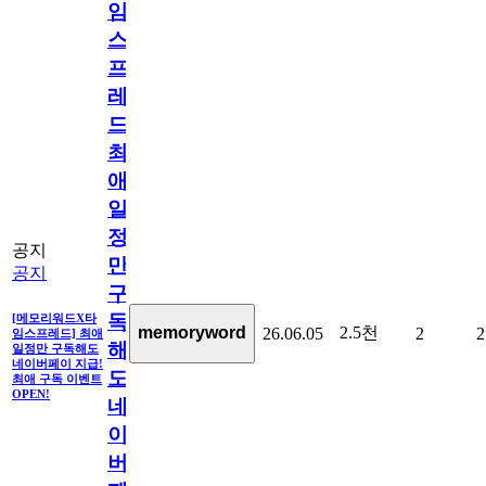
임
스
프
레
드]
최
애
일
정
공지
만
공지
구
독
[메모리워드X타
2.5천
memoryword
26.06.05
2
2
임스프레드] 최애
해
일정만 구독해도
네이버페이 지급!
도
최애 구독 이벤트
OPEN!
네
이
버