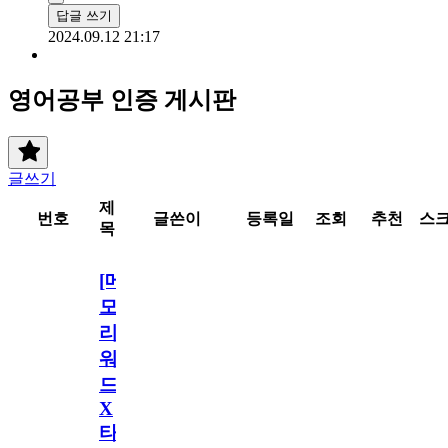
답글 쓰기
2024.09.12 21:17
영어공부 인증 게시판
글쓰기
제
번호
글쓴이
등록일
조회
추천
스
목
[메
모
리
워
드
X
타