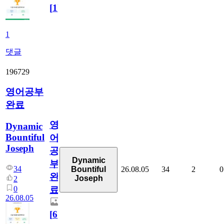
[
1
]
1
댓글
196729
영어공부
완료
영
Dynamic
Bountiful
어
Joseph
공
Dynamic
부
34
26.08.05
34
2
0
Bountiful
완
Joseph
2
0
료
26.08.05
[
6
]