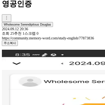
영공인증
Wholesome Serendipitous Douglas
2024.09.12 20:36
조회
25
추천
1
스크랩
0
https://community.memory-word.com/study-english/77873836
주소복사