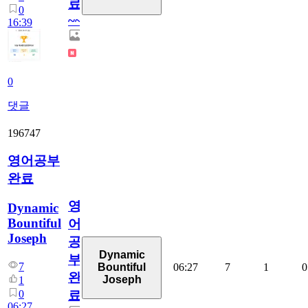
료
0
~~
16:39
0
댓글
196747
영어공부
완료
영
Dynamic
Bountiful
어
Joseph
공
Dynamic
부
7
06:27
7
1
0
Bountiful
완
Joseph
1
0
료
06:27