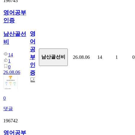
196743
영어공부
인증
영
남산골선
어
비
공
14
부
남산골선비
26.08.06
14
1
0
1
인
0
26.08.06
증
0
댓글
196742
영어공부