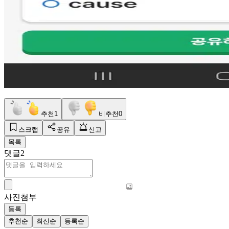
추천
1
비추천
0
스크랩
공유
신고
목록
댓글
2
사진첨부
등록
추천순
최신순
등록순