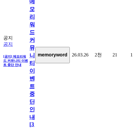
메
모
리
워
드
공지
커
공지
뮤
26.03.26
2천
21
1
memoryword
니
[공지] 메모리워
드 커뮤니티 이벤
티
트 중단 안내
이
벤
트
중
단
안
내
[
31
]