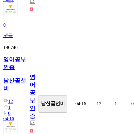
0
댓글
196746
영어공부
인증
영
남산골선
어
비
공
부
12
남산골선비
04:16
12
1
0
1
인
0
증
04:16