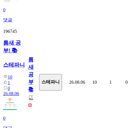
0
댓글
196745
틈새 공
부! 📚
틈
스테파니
새
공
10
부!
스테파니
26.08.06
10
1
0
1
0
📚
26.08.06
0