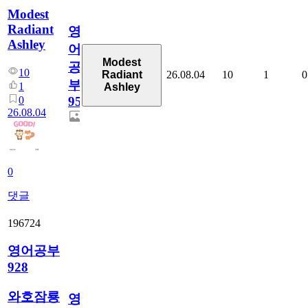
Modest
Radiant
영
Ashley
어
Modest
공
10
26.08.04
10
1
0
Radiant
부
1
Ashley
0
95
26.08.04
0
댓글
196724
영어공부
928
와호잠룡
영