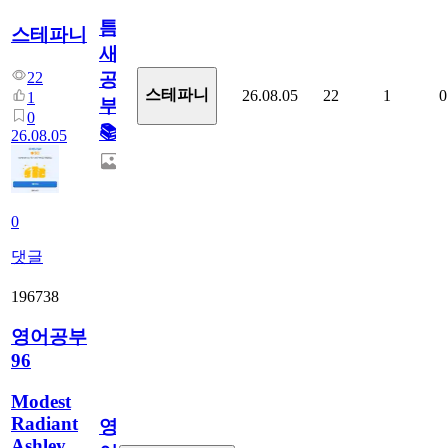
틈
스테파니
새
22
공
스테파니
26.08.05
22
1
0
1
부!
0
📚
26.08.05
0
댓글
196738
영어공부
96
Modest
Radiant
영
Ashley