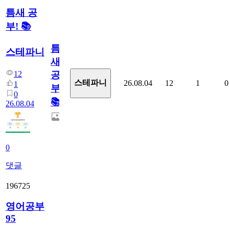
틈새 공
부! 📚
틈
스테파니
새
12
공
스테파니
26.08.04
12
1
0
1
부!
0
📚
26.08.04
0
댓글
196725
영어공부
95