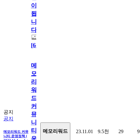
이
됩
니
다.
[
64
]
메
모
리
워
드
커
공지
뮤
공지
니
티
메모리워드
23.11.01
9.5천
29
9
메모리워드 커뮤
니티 운영정책 (
운