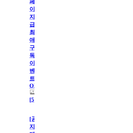
페
이
지
급!
최
애
구
독
이
벤
트
OPEN!
[
5
]
[공
지]