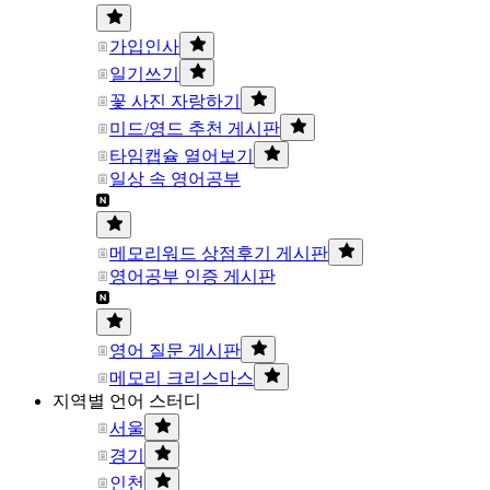
가입인사
일기쓰기
꽃 사진 자랑하기
미드/영드 추천 게시판
타임캡슐 열어보기
일상 속 영어공부
메모리워드 상점후기 게시판
영어공부 인증 게시판
영어 질문 게시판
메모리 크리스마스
지역별 언어 스터디
서울
경기
인천