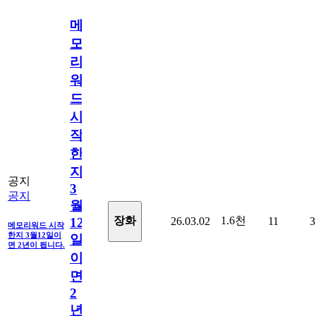
메
모
리
워
드
시
작
한
지
공지
3
공지
월
1.6천
장화
26.03.02
11
3
12
메모리워드 시작
한지 3월12일이
일
면 2년이 됩니다.
이
면
2
년