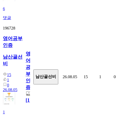
6
댓글
196728
영어공부
인증
영
남산골선
어
비
공
부
15
남산골선비
26.08.05
15
1
0
1
인
0
증
26.08.05
[
1
]
1