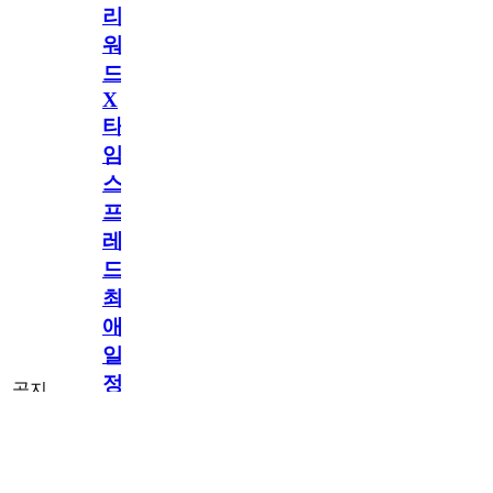
리
워
드
X
타
임
스
프
레
드]
최
애
일
정
공지
만
공지
구
[메모리워드X타
독
임스프레드] 최
2.5천
memoryword
26.06.05
2
2
애 일정만 구독