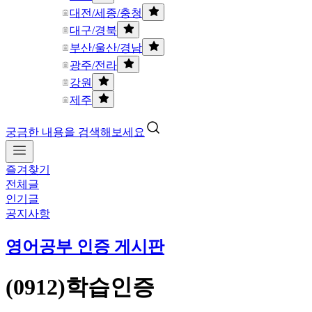
대전/세종/충청
대구/경북
부산/울산/경남
광주/전라
강원
제주
궁금한 내용을 검색해보세요
즐겨찾기
전체글
인기글
공지사항
영어공부 인증 게시판
(0912)학습인증