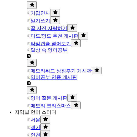
가입인사
일기쓰기
꽃 사진 자랑하기
미드/영드 추천 게시판
타임캡슐 열어보기
일상 속 영어공부
메모리워드 상점후기 게시판
영어공부 인증 게시판
영어 질문 게시판
메모리 크리스마스
지역별 언어 스터디
서울
경기
인천