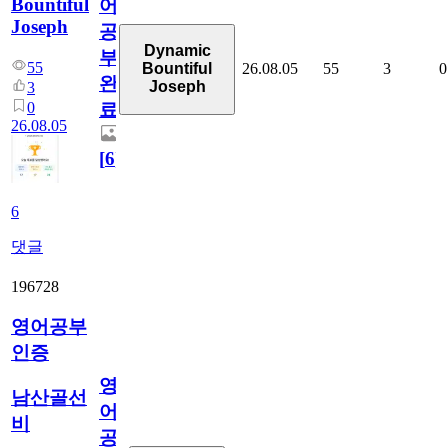
Bountiful
어
Joseph
공
Dynamic
부
55
26.08.05
55
3
0
Bountiful
완
Joseph
3
0
료
26.08.05
[
6
]
6
댓글
196728
영어공부
인증
영
남산골선
어
비
공