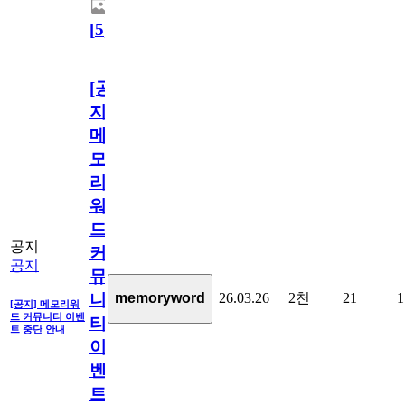
[
5
]
[공
지]
메
모
리
워
드
공지
커
공지
뮤
26.03.26
2천
21
1
memoryword
니
[공지] 메모리워
드 커뮤니티 이벤
티
트 중단 안내
이
벤
트