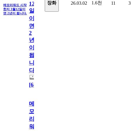
1.6천
장화
26.03.02
11
3
12
메모리워드 시작
한지 3월12일이
일
면 2년이 됩니다.
이
면
2
년
이
됩
니
다.
[
64
]
메
모
리
워