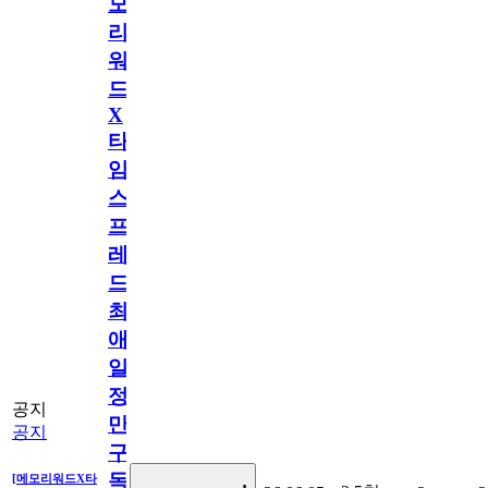
모
리
워
드
X
타
임
스
프
레
드]
최
애
일
정
공지
만
공지
구
독
[메모리워드X타