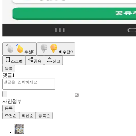
추천
0
비추천
0
스크랩
공유
신고
목록
댓글
1
사진첨부
등록
추천순
최신순
등록순