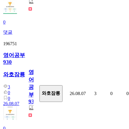
0
댓글
196751
영어공부
930
영
와호잠룡
어
공
3
0
와호잠룡
26.08.07
3
0
0
부
0
930
26.08.07
0