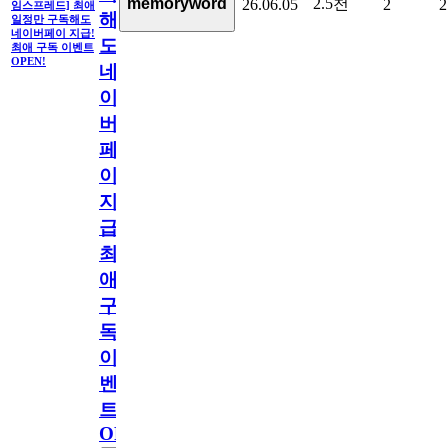
2.5천
memoryword
26.06.05
2
2
임스프레드] 최애
해
일정만 구독해도
네이버페이 지급!
도
최애 구독 이벤트
OPEN!
네
이
버
페
이
지
급!
최
애
구
독
이
벤
트
OPEN!