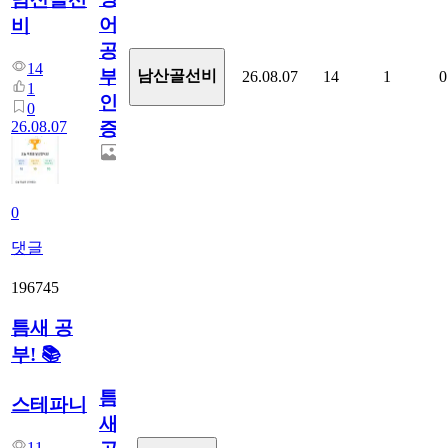
어
비
공
14
부
남산골선비
26.08.07
14
1
0
1
인
0
26.08.07
증
0
댓글
196745
틈새 공
부! 📚
틈
스테파니
새
11