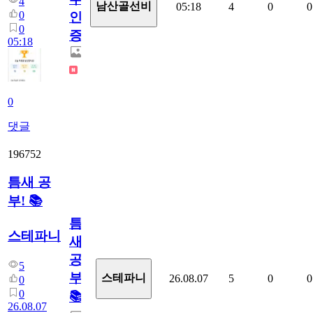
4
남산골선비
05:18
4
0
0
0
인
0
증
05:18
0
댓글
196752
틈새 공
부! 📚
틈
스테파니
새
공
5
부!
스테파니
26.08.07
5
0
0
0
0
📚
26.08.07