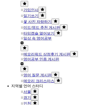
가입인사
일기쓰기
꽃 사진 자랑하기
미드/영드 추천 게시판
타임캡슐 열어보기
일상 속 영어공부
메모리워드 상점후기 게시판
영어공부 인증 게시판
영어 질문 게시판
메모리 크리스마스
지역별 언어 스터디
서울
경기
인천