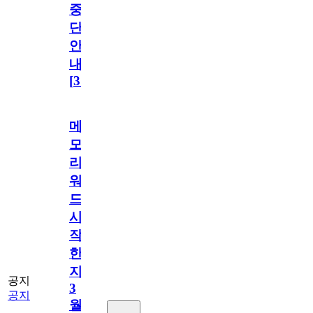
중
단
안
내
[
31
]
메
모
리
워
드
시
작
한
지
공지
3
공지
월