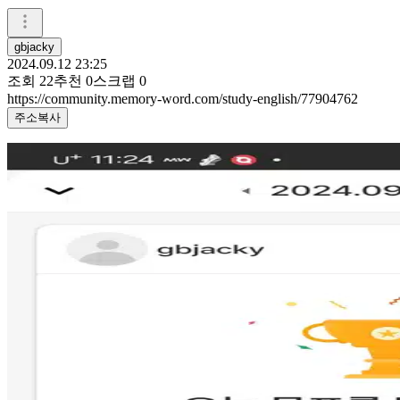
gbjacky
2024.09.12 23:25
조회
22
추천
0
스크랩
0
https://community.memory-word.com/study-english/77904762
주소복사