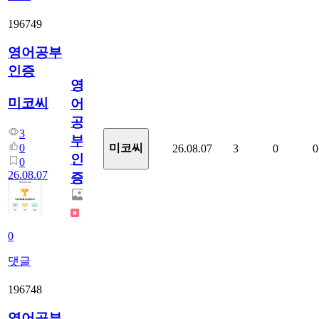
196749
영어공부
인증
영
미코씨
어
공
3
부
0
미코씨
26.08.07
3
0
0
인
0
26.08.07
증
0
댓글
196748
영어공부