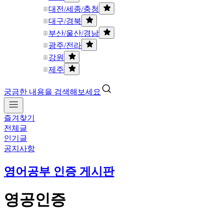
대전/세종/충청
대구/경북
부산/울산/경남
광주/전라
강원
제주
궁금한 내용을 검색해보세요
즐겨찾기
전체글
인기글
공지사항
영어공부 인증 게시판
영공인증