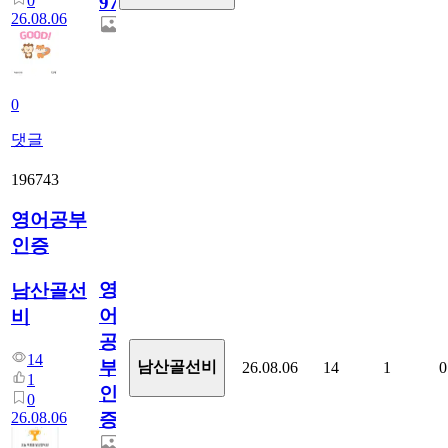
0
97
26.08.06
0
댓글
196743
영어공부
인증
영
남산골선
어
비
공
14
부
남산골선비
26.08.06
14
1
0
1
인
0
26.08.06
증