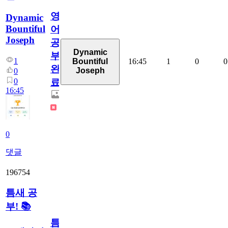
영
Dynamic
Bountiful
어
Joseph
공
Dynamic
부
1
16:45
1
0
0
Bountiful
완
Joseph
0
0
료
16:45
0
댓글
196754
틈새 공
부! 📚
틈