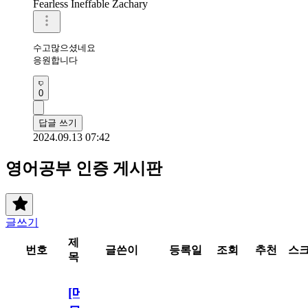
Fearless Ineffable Zachary
수고많으셨네요

응원합니다
0
답글 쓰기
2024.09.13 07:42
영어공부 인증 게시판
글쓰기
제
번호
글쓴이
등록일
조회
추천
스
목
[메