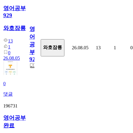
영어공부
929
와호잠룡
영
어
13
공
1
와호잠룡
26.08.05
13
1
0
부
0
26.08.05
929
0
댓글
196731
영어공부
완료