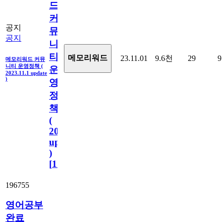
드
커
공지
뮤
공지
니
티
메모리워드
23.11.01
9.6천
29
9
메모리워드 커뮤
니티 운영정책 (
운
2023.11.1 update
)
영
정
책
(
2023.11.1
update
)
[
110
]
196755
영어공부
완료