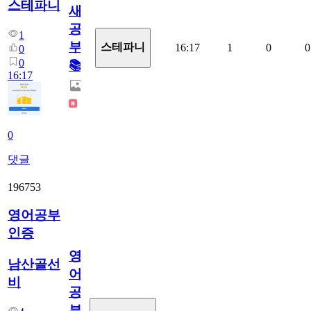
스테파니
새
공
1
부!
스테파니
16:17
1
0
0
0
0
📚
16:17
0
댓글
196753
영어공부
인증
영
남산골선
어
비
공
부