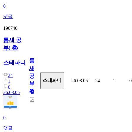
0
댓글
196740
틈새 공
부! 📚
틈
스테파니
새
24
공
스테파니
26.08.05
24
1
0
1
부!
0
📚
26.08.05
0
댓글