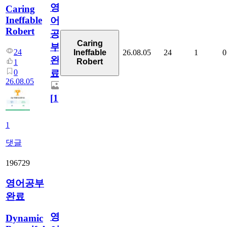
영
Caring
Ineffable
어
Robert
공
Caring
부
24
26.08.05
24
1
0
Ineffable
완
Robert
1
0
료
26.08.05
[
1
]
1
댓글
196729
영어공부
완료
영
Dynamic