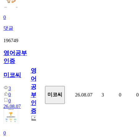
0
댓글
196749
영어공부
인증
영
미코씨
어
공
3
부
0
미코씨
26.08.07
3
0
0
0
인
26.08.07
증
0