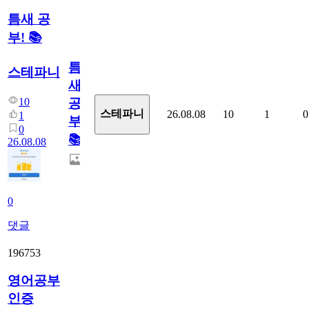
틈새 공
부! 📚
틈
스테파니
새
10
공
스테파니
26.08.08
10
1
0
1
부!
0
📚
26.08.08
0
댓글
196753
영어공부
인증