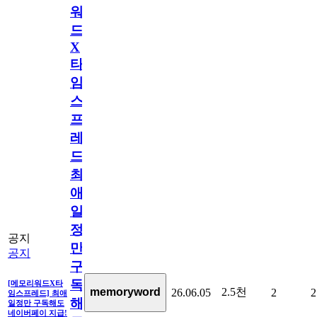
워
드
X
타
임
스
프
레
드]
최
애
일
정
공지
만
공지
구
독
[메모리워드X타
2.5천
memoryword
26.06.05
2
2
임스프레드] 최애
해
일정만 구독해도
네이버페이 지급!