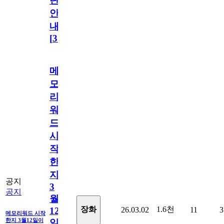
단
안
내
[
31
]
메
모
리
워
드
시
작
한
지
공지
3
공지
월
1.6천
장화
26.03.02
11
3
12
메모리워드 시작
한지 3월12일이
일