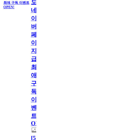
도
최애 구독 이벤트
OPEN!
네
이
버
페
이
지
급!
최
애
구
독
이
벤
트
OPEN!
[
5
]