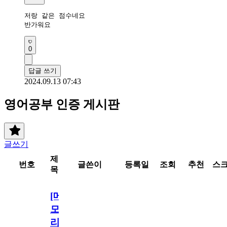
저랑 같은 점수네요

반가워요
0
답글 쓰기
2024.09.13 07:43
영어공부 인증 게시판
글쓰기
제
번호
글쓴이
등록일
조회
추천
스
목
[메
모
리