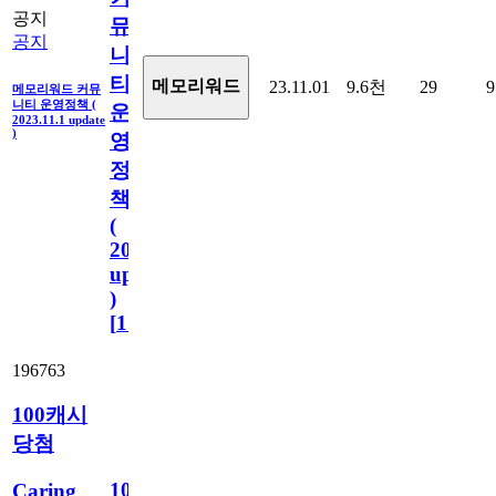
공지
뮤
공지
니
티
메모리워드
23.11.01
9.6천
29
9
메모리워드 커뮤
니티 운영정책 (
운
2023.11.1 update
)
영
정
책
(
2023.11.1
update
)
[
110
]
196763
100캐시
당첨
100
Caring