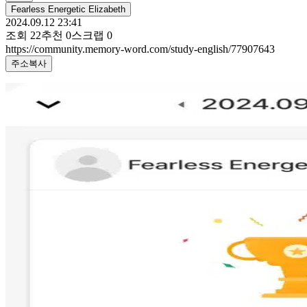
Fearless Energetic Elizabeth
2024.09.12 23:41
조회
22
추천
0
스크랩
0
https://community.memory-word.com/study-english/77907643
주소복사