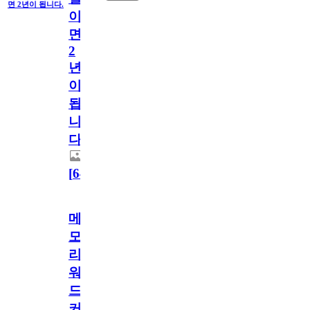
면 2년이 됩니다.
이
면
2
년
이
됩
니
다.
[
64
]
메
모
리
워
드
커