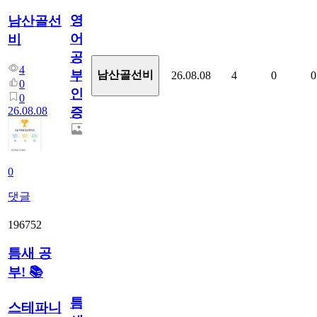
영
남산골선
어
비
공
4
부
남산골선비
26.08.08
4
0
0
0
인
0
26.08.08
증
0
댓글
196752
틈새 공
부! 📚
틈
스테파니