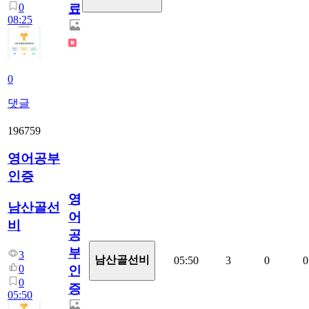
0
료
08:25
0
댓글
196759
영어공부
인증
영
남산골선
어
비
공
부
3
남산골선비
05:50
3
0
0
0
인
0
증
05:50