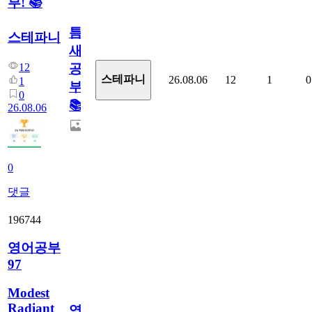
부! 📚
틈
스테파니
새
12
공
스테파니
26.08.06
12
1
0
1
부!
0
📚
26.08.06
0
댓글
196744
영어공부
97
Modest
Radiant
영