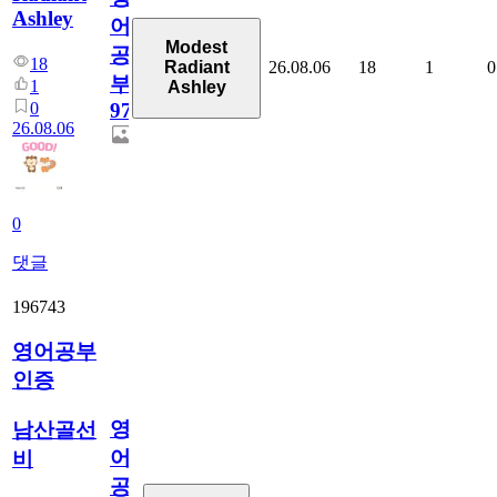
Ashley
어
Modest
공
18
26.08.06
18
1
0
Radiant
부
1
Ashley
0
97
26.08.06
0
댓글
196743
영어공부
인증
영
남산골선
어
비
공