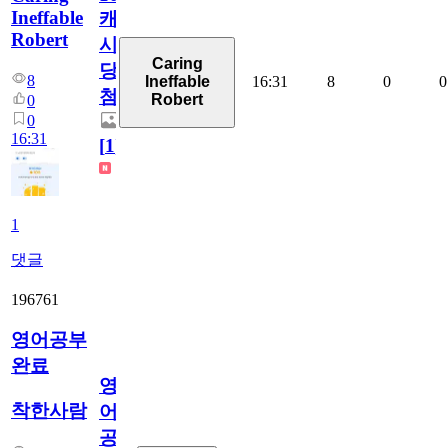
Ineffable
캐
Robert
시
Caring
당
8
16:31
8
0
0
Ineffable
첨
Robert
0
0
16:31
[
1
]
1
댓글
196761
영어공부
완료
영
착한사람
어
공