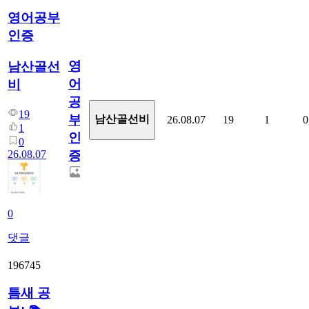
영어공부
인증
영
남산골선
어
비
공
19
부
남산골선비
26.08.07
19
1
0
1
인
0
26.08.07
증
0
댓글
196745
틈새 공