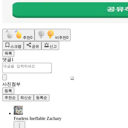
추천
0
비추천
0
스크랩
공유
신고
목록
댓글
1
사진첨부
등록
추천순
최신순
등록순
Fearless Ineffable Zachary