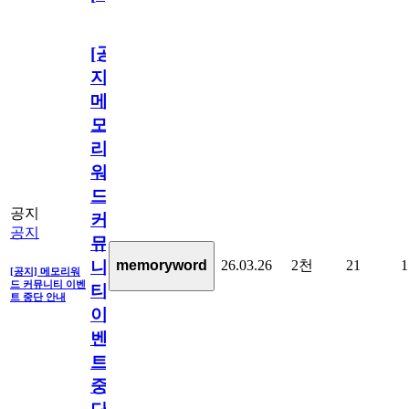
[공
지]
메
모
리
워
드
공지
커
공지
뮤
26.03.26
2천
21
1
memoryword
니
[공지] 메모리워
드 커뮤니티 이벤
티
트 중단 안내
이
벤
트
중