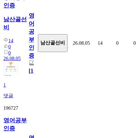
인증
영
남산골선
어
비
공
부
14
남산골선비
26.08.05
14
0
0
0
인
0
증
26.08.05
[
1
]
1
댓글
196727
영어공부
인증
영