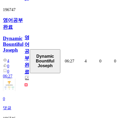
196747
영어공부
완료
영
Dynamic
Bountiful
어
Joseph
공
Dynamic
부
4
06:27
4
0
0
Bountiful
완
Joseph
0
0
료
06:27
0
댓글