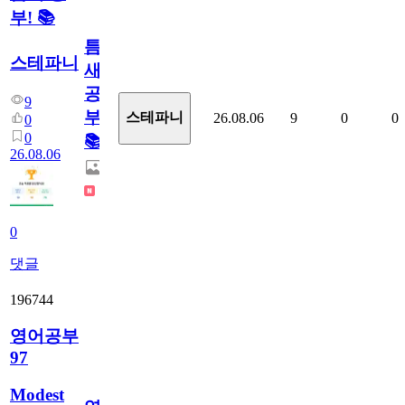
부! 📚
틈
스테파니
새
공
9
부!
스테파니
26.08.06
9
0
0
0
0
📚
26.08.06
0
댓글
196744
영어공부
97
Modest