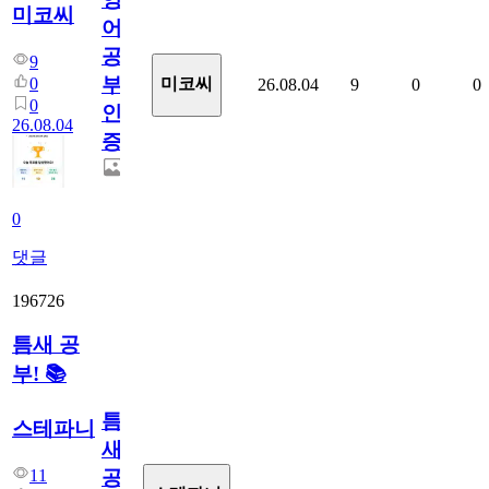
미코씨
어
공
9
부
0
미코씨
26.08.04
9
0
0
0
인
26.08.04
증
0
댓글
196726
틈새 공
부! 📚
틈
스테파니
새
11
공