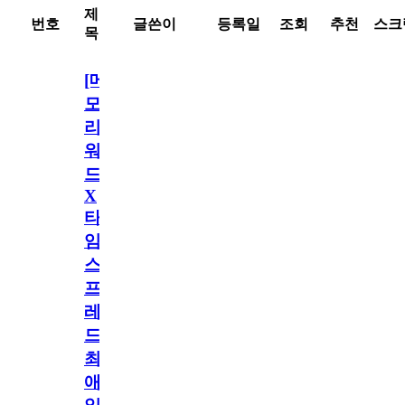
제
번호
글쓴이
등록일
조회
추천
스크
목
[메
모
리
워
드
X
타
임
스
프
레
드]
최
애