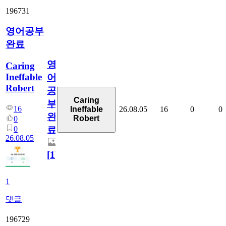
196731
영어공부
완료
영
Caring
Ineffable
어
Robert
공
Caring
부
16
26.08.05
16
0
0
Ineffable
완
Robert
0
0
료
26.08.05
[
1
]
1
댓글
196729