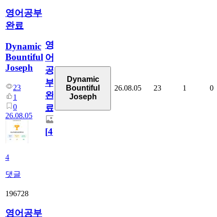
영어공부
완료
영
Dynamic
Bountiful
어
Joseph
공
Dynamic
부
23
26.08.05
23
1
0
Bountiful
완
Joseph
1
0
료
26.08.05
[
4
]
4
댓글
196728
영어공부