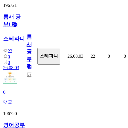
196721
틈새 공
부! 📚
틈
스테파니
새
22
공
스테파니
26.08.03
22
0
0
0
부!
0
📚
26.08.03
0
댓글
196720
영어공부