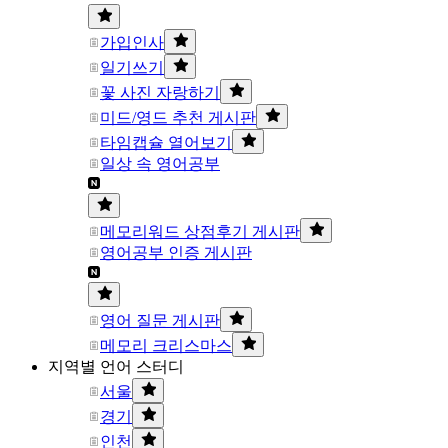
가입인사
일기쓰기
꽃 사진 자랑하기
미드/영드 추천 게시판
타임캡슐 열어보기
일상 속 영어공부
메모리워드 상점후기 게시판
영어공부 인증 게시판
영어 질문 게시판
메모리 크리스마스
지역별 언어 스터디
서울
경기
인천