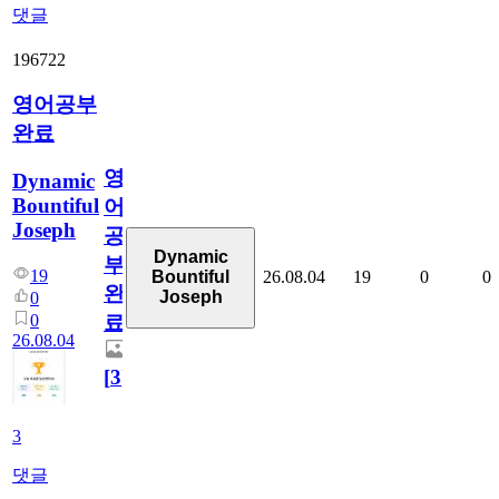
댓글
196722
영어공부
완료
영
Dynamic
Bountiful
어
Joseph
공
Dynamic
부
19
26.08.04
19
0
0
Bountiful
완
Joseph
0
0
료
26.08.04
[
3
]
3
댓글