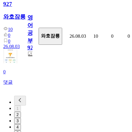
927
와호잠룡
영
어
10
공
0
와호잠룡
26.08.03
10
0
0
부
0
26.08.03
927
0
댓글
1
2
3
4