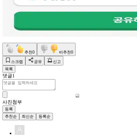
추천
0
비추천
0
스크랩
공유
신고
목록
댓글
1
사진첨부
등록
추천순
최신순
등록순