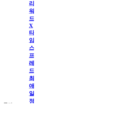
리
워
드
X
타
임
스
프
레
드]
최
애
일
정
공지
만
공지
구
독
[메모리워드X타
2.5천
memoryword
26.06.05
2
2
임스프레드] 최애