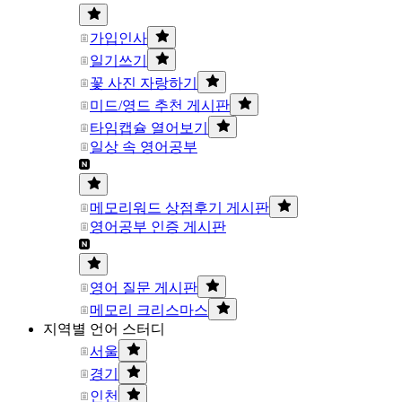
가입인사
일기쓰기
꽃 사진 자랑하기
미드/영드 추천 게시판
타임캡슐 열어보기
일상 속 영어공부
메모리워드 상점후기 게시판
영어공부 인증 게시판
영어 질문 게시판
메모리 크리스마스
지역별 언어 스터디
서울
경기
인천