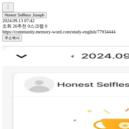
Honest Selfless Joseph
2024.09.13 07:42
조회
26
추천
0
스크랩
0
https://community.memory-word.com/study-english/77934444
주소복사