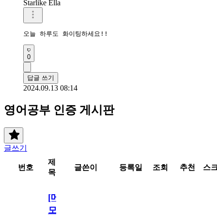
Starlike Ella
오늘 하루도 화이팅하세요!!
0
답글 쓰기
2024.09.13 08:14
영어공부 인증 게시판
글쓰기
제
번호
글쓴이
등록일
조회
추천
스
목
[메
모