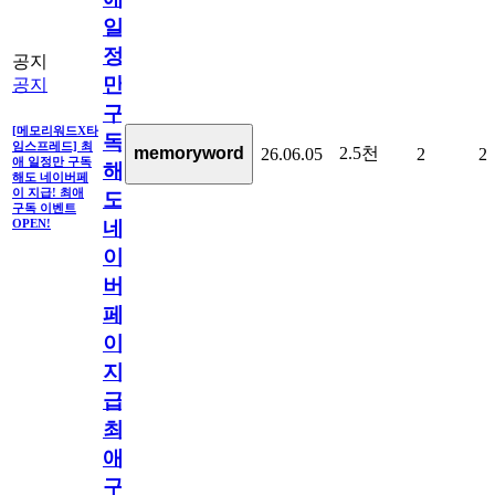
일
정
공지
만
공지
구
[메모리워드X타
독
임스프레드] 최
2.5천
memoryword
26.06.05
2
2
애 일정만 구독
해
해도 네이버페
이 지급! 최애
도
구독 이벤트
네
OPEN!
이
버
페
이
지
급!
최
애
구