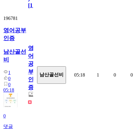
[
110
]
196781
영어공부
인증
영
남산골선
어
비
공
부
1
남산골선비
05:18
1
0
0
0
인
0
증
05:18
0
댓글