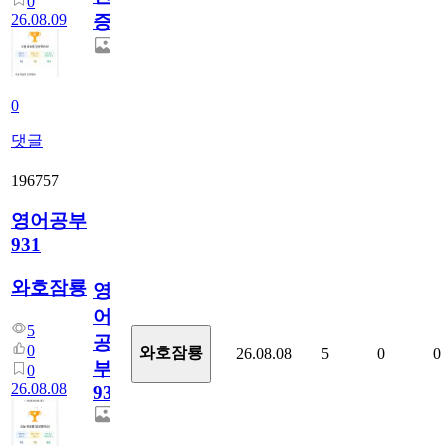
0
26.08.09
증
0
댓글
196757
영어공부
931
와호잠룡
영
어
5
공
0
와호잠룡
26.08.08
5
0
0
부
0
26.08.08
931