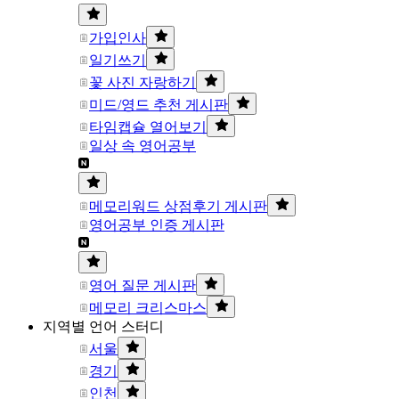
가입인사
일기쓰기
꽃 사진 자랑하기
미드/영드 추천 게시판
타임캡슐 열어보기
일상 속 영어공부
메모리워드 상점후기 게시판
영어공부 인증 게시판
영어 질문 게시판
메모리 크리스마스
지역별 언어 스터디
서울
경기
인천