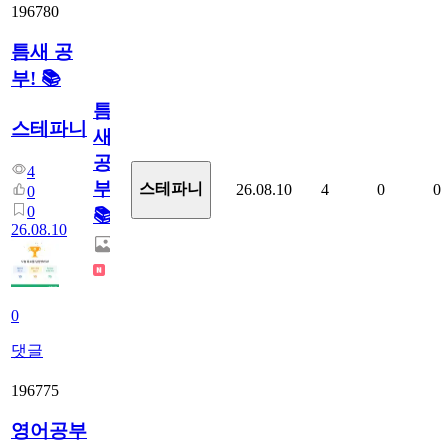
196780
틈새 공
부! 📚
틈
스테파니
새
공
4
부!
스테파니
26.08.10
4
0
0
0
0
📚
26.08.10
0
댓글
196775
영어공부