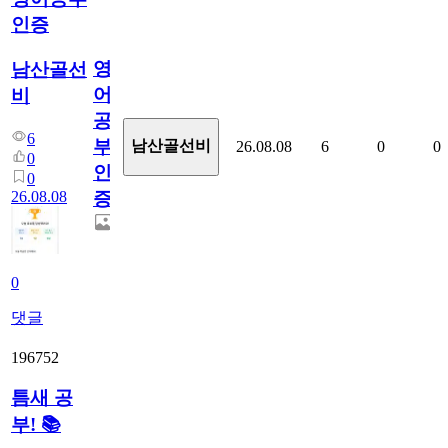
인증
영
남산골선
어
비
공
6
부
남산골선비
26.08.08
6
0
0
0
인
0
26.08.08
증
0
댓글
196752
틈새 공
부! 📚