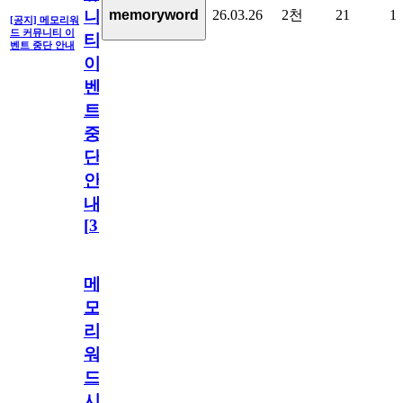
26.03.26
2천
21
1
memoryword
니
[공지] 메모리워
드 커뮤니티 이
티
벤트 중단 안내
이
벤
트
중
단
안
내
[
31
]
메
모
리
워
드
시