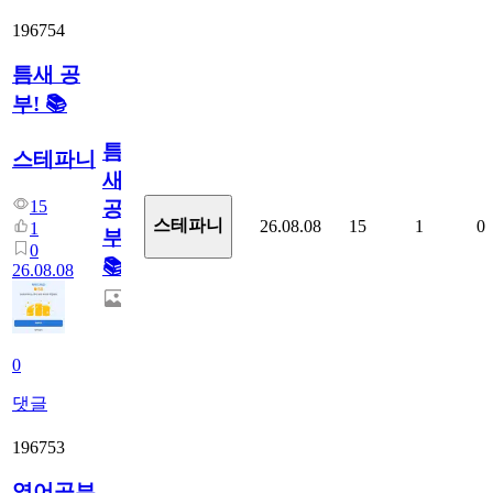
196754
틈새 공
부! 📚
틈
스테파니
새
15
공
스테파니
26.08.08
15
1
0
1
부!
0
📚
26.08.08
0
댓글
196753
영어공부