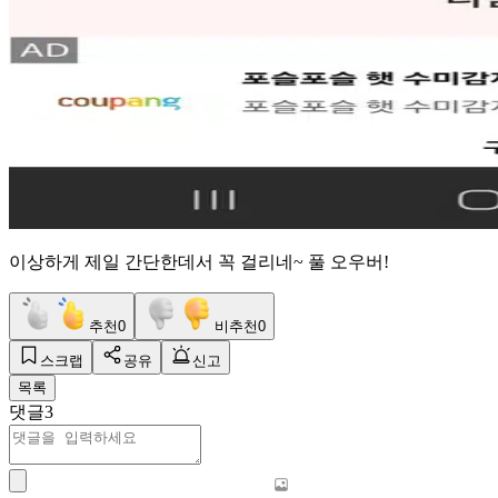
이상하게 제일 간단한데서 꼭 걸리네~ 풀 오우버!
추천
0
비추천
0
스크랩
공유
신고
목록
댓글
3