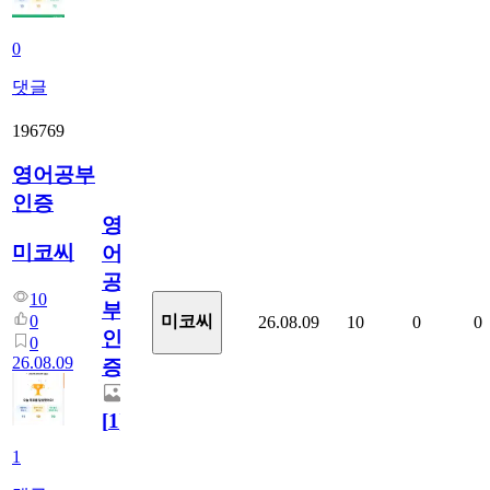
0
댓글
196769
영어공부
인증
영
미코씨
어
공
10
부
0
미코씨
26.08.09
10
0
0
인
0
26.08.09
증
[
1
]
1