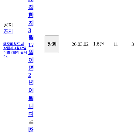
작
한
지
공지
3
공지
월
1.6천
장화
26.03.02
11
3
12
메모리워드 시
작한지 3월12일
일
이면 2년이 됩니
다.
이
면
2
년
이
됩
니
다.
[
64
]