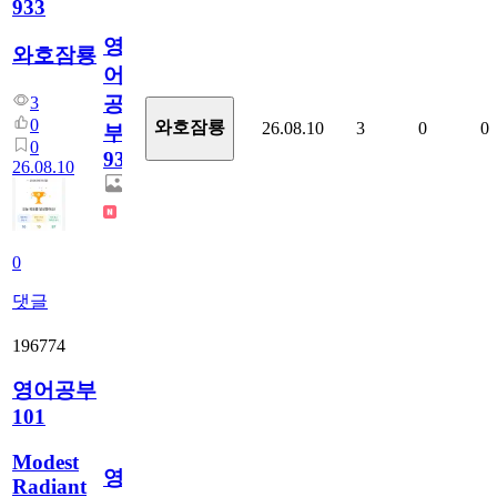
933
영
와호잠룡
어
공
3
0
와호잠룡
26.08.10
3
0
0
부
0
933
26.08.10
0
댓글
196774
영어공부
101
Modest
영
Radiant