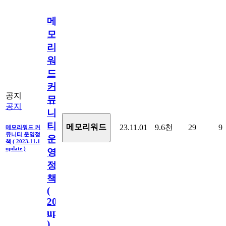
메
모
리
워
드
커
공지
뮤
공지
니
티
메모리워드
23.11.01
9.6천
29
9
메모리워드 커
뮤니티 운영정
운
책 ( 2023.11.1
update )
영
정
책
(
2023.11.1
update
)