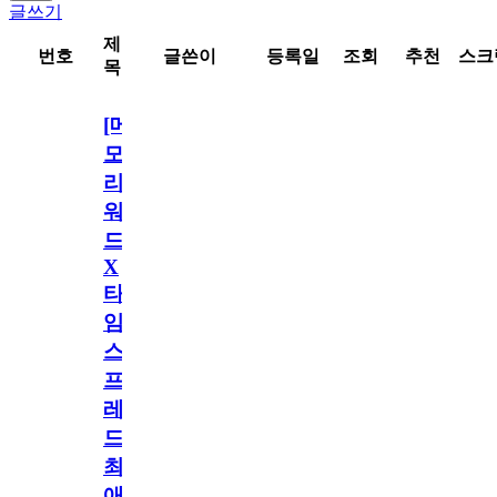
글쓰기
제
번호
글쓴이
등록일
조회
추천
스크
목
[메
모
리
워
드
X
타
임
스
프
레
드]
최
애