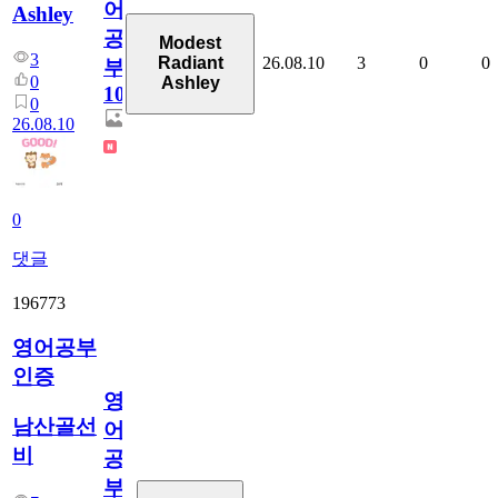
어
Ashley
공
Modest
3
26.08.10
3
0
0
Radiant
부
0
Ashley
101
0
26.08.10
0
댓글
196773
영어공부
인증
영
남산골선
어
비
공
부