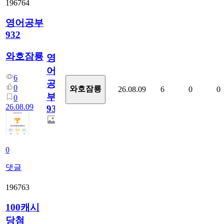
196764
영어공부
932
와호잠룡
영
어
6
공
0
와호잠룡
26.08.09
6
0
0
부
0
26.08.09
932
0
댓글
196763
100캐시
당첨