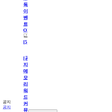
독
이
벤
트
OPEN!
[
5
]
[공
지]
메
모
리
워
드
공지
커
공지
뮤