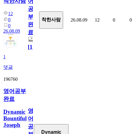
착한사람
어
공
12
부
0
착한사람
26.08.09
12
0
0
완
0
26.08.09
료
[
1
]
1
댓글
196760
영어공부
완료
영
Dynamic
Bountiful
어
Joseph
공
Dynamic