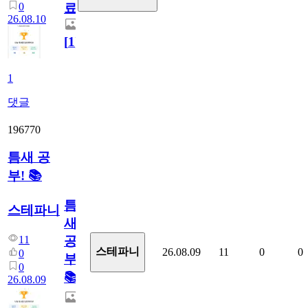
0
료
26.08.10
[
1
]
1
댓글
196770
틈새 공
부! 📚
틈
스테파니
새
11
공
스테파니
26.08.09
11
0
0
0
부!
0
📚
26.08.09