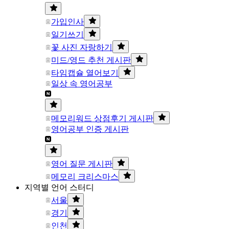
가입인사
일기쓰기
꽃 사진 자랑하기
미드/영드 추천 게시판
타임캡슐 열어보기
일상 속 영어공부
메모리워드 상점후기 게시판
영어공부 인증 게시판
영어 질문 게시판
메모리 크리스마스
지역별 언어 스터디
서울
경기
인천