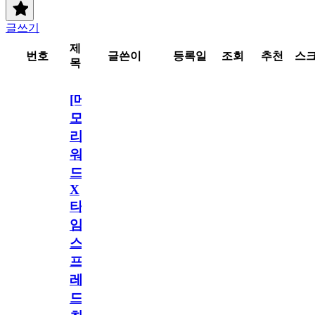
글쓰기
제
번호
글쓴이
등록일
조회
추천
스
목
[메
모
리
워
드
X
타
임
스
프
레
드]