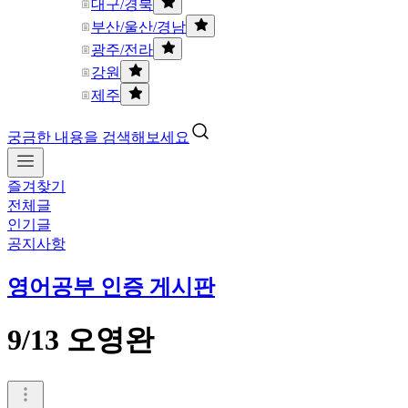
대구/경북
부산/울산/경남
광주/전라
강원
제주
궁금한 내용을 검색해보세요
즐겨찾기
전체글
인기글
공지사항
영어공부 인증 게시판
9/13 오영완