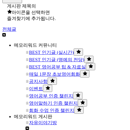
게시판 제목의
아이콘을 선택하면
즐겨찾기에 추가됩니다.
전체글
메모리워드 커뮤니티
BEST 인기글 (실시간)
BEST 인기글 (명예의 전당)
BEST 영어공부 팁 & 자료실
매일 1문장 초보영어회화
공지사항
이벤트
영어공부 인증 챌린지
영어말하기 인증 챌린지
회화 수업 인증 챌린지
메모리워드 게시판
자유이야기방