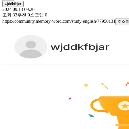
wjddkfbjar
2024.09.13 09:20
조회
33
추천
0
스크랩
0
https://community.memory-word.com/study-english/77950131
주소복