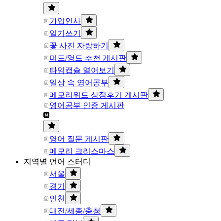
가입인사
일기쓰기
꽃 사진 자랑하기
미드/영드 추천 게시판
타임캡슐 열어보기
일상 속 영어공부
메모리워드 상점후기 게시판
영어공부 인증 게시판
영어 질문 게시판
메모리 크리스마스
지역별 언어 스터디
서울
경기
인천
대전/세종/충청