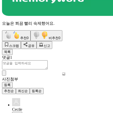
오늘은 쬐끔 빨리 숙제했어요.
추천
0
비추천
0
스크랩
공유
신고
목록
댓글
1
사진첨부
등록
추천순
최신순
등록순
Cecile