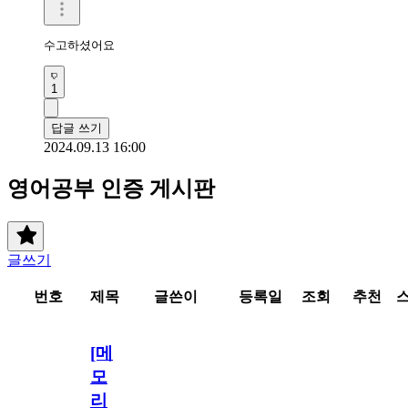
수고하셨어요
1
답글 쓰기
2024.09.13 16:00
영어공부 인증 게시판
글쓰기
번호
제목
글쓴이
등록일
조회
추천
[메
모
리