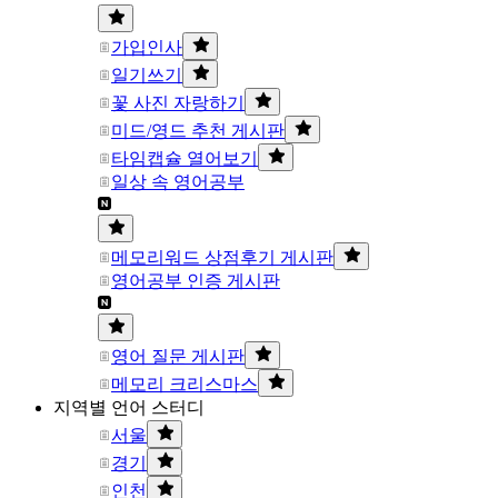
가입인사
일기쓰기
꽃 사진 자랑하기
미드/영드 추천 게시판
타임캡슐 열어보기
일상 속 영어공부
메모리워드 상점후기 게시판
영어공부 인증 게시판
영어 질문 게시판
메모리 크리스마스
지역별 언어 스터디
서울
경기
인천