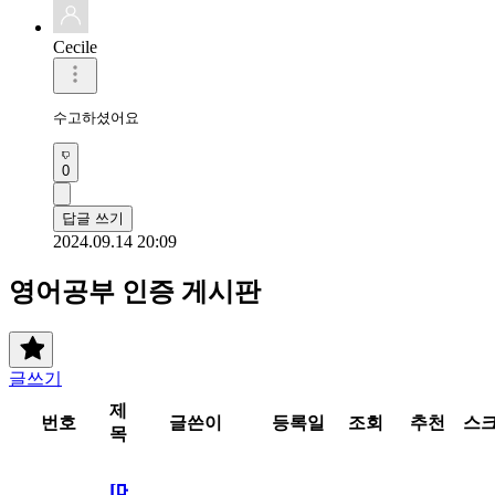
Cecile
수고하셨어요
0
답글 쓰기
2024.09.14 20:09
영어공부 인증 게시판
글쓰기
제
번호
글쓴이
등록일
조회
추천
스
목
[메