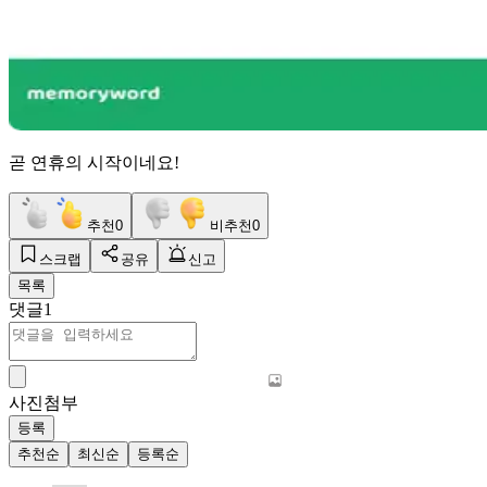
곧 연휴의 시작이네요!
추천
0
비추천
0
스크랩
공유
신고
목록
댓글
1
사진첨부
등록
추천순
최신순
등록순