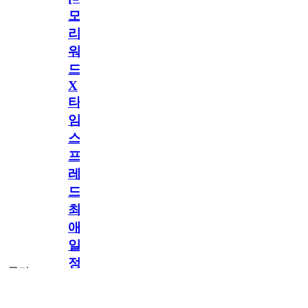
모
리
워
드
X
타
임
스
프
레
드]
최
애
일
정
공지
만
공지
구