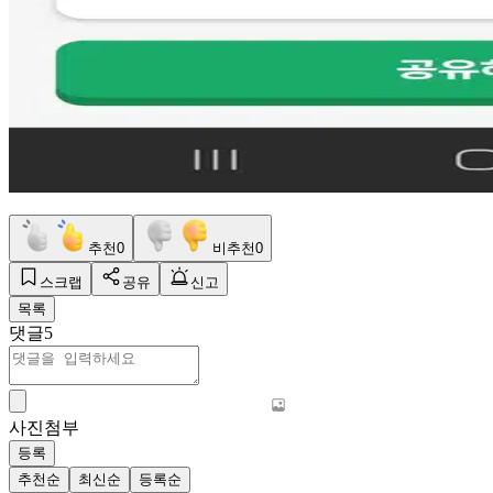
추천
0
비추천
0
스크랩
공유
신고
목록
댓글
5
사진첨부
등록
추천순
최신순
등록순