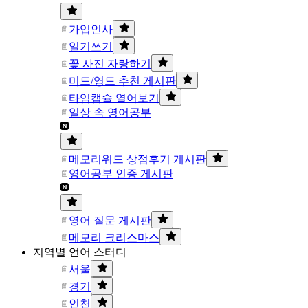
가입인사
일기쓰기
꽃 사진 자랑하기
미드/영드 추천 게시판
타임캡슐 열어보기
일상 속 영어공부
메모리워드 상점후기 게시판
영어공부 인증 게시판
영어 질문 게시판
메모리 크리스마스
지역별 언어 스터디
서울
경기
인천