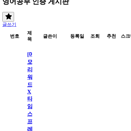
영어공부 인증 게시판
글쓰기
제
번호
글쓴이
등록일
조회
추천
스크
목
[메
모
리
워
드
X
타
임
스
프
레