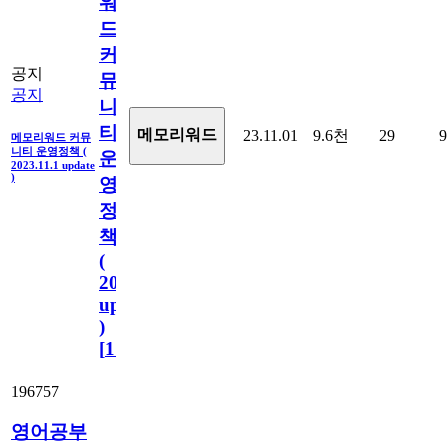
워
드
커
공지
뮤
공지
니
티
메모리워드
23.11.01
9.6천
29
9
메모리워드 커뮤
니티 운영정책 (
운
2023.11.1 update
)
영
정
책
(
2023.11.1
update
)
[
110
]
196757
영어공부