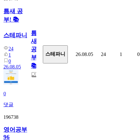
틈새 공
부! 📚
틈
스테파니
새
24
공
스테파니
26.08.05
24
1
0
1
부!
0
📚
26.08.05
0
댓글
196738
영어공부
96