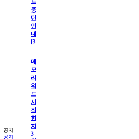
트
중
단
안
내
[
31
]
메
모
리
워
드
시
작
한
지
공지
3
공지