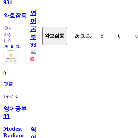
931
영
와호잠룡
어
공
5
0
와호잠룡
26.08.08
5
0
0
부
0
931
26.08.08
0
댓글
196756
영어공부
99
Modest
영
Radiant
어