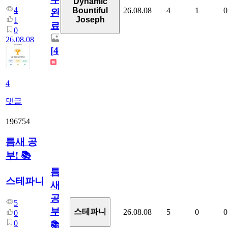
Dynamic
4
26.08.08
4
1
0
Bountiful
완
Joseph
1
료
0
26.08.08
[
4
]
4
댓글
196754
틈새 공
부! 📚
틈
스테파니
새
공
5
부!
스테파니
26.08.08
5
0
0
0
0
📚