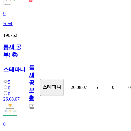
0
댓글
196752
틈새 공
부! 📚
틈
스테파니
새
5
공
스테파니
26.08.07
5
0
0
0
부!
0
📚
26.08.07
0