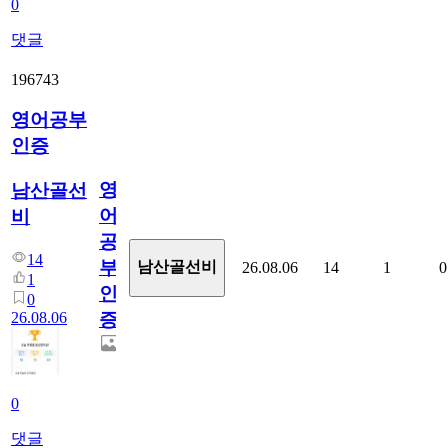
0
댓글
196743
영어공부
인증
영
남산골선
어
비
공
14
부
남산골선비
26.08.06
14
1
0
1
인
0
26.08.06
증
0
댓글