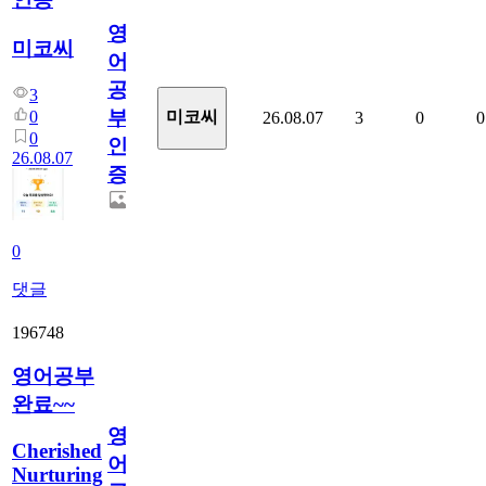
영
미코씨
어
공
3
부
0
미코씨
26.08.07
3
0
0
0
인
26.08.07
증
0
댓글
196748
영어공부
완료~~
영
Cherished
어
Nurturing