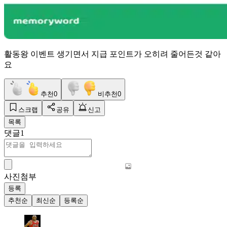
활동왕 이벤트 생기면서 지급 포인트가 오히려 줄어든것 같아
요
추천
0
비추천
0
스크랩
공유
신고
목록
댓글
1
사진첨부
등록
추천순
최신순
등록순