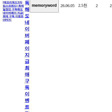
독
[메모리워드X타
2.5천
memoryword
26.06.05
2
2
임스프레드] 최애
해
일정만 구독해도
네이버페이 지급!
도
최애 구독 이벤트
OPEN!
네
이
버
페
이
지
급!
최
애
구
독
이
벤
트