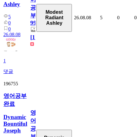
Ashley
공
Modest
부
5
26.08.08
5
0
0
Radiant
99
0
Ashley
0
26.08.08
[
1
]
1
댓글
196755
영어공부
완료
영
Dynamic
어
Bountiful
공
Joseph
부