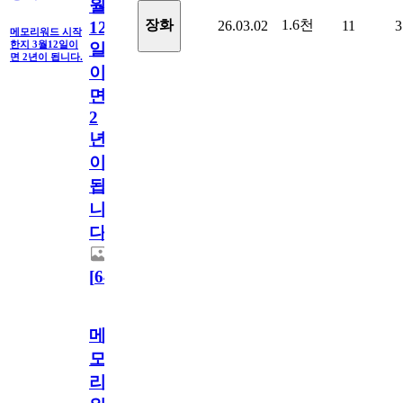
월
1.6천
장화
26.03.02
11
3
12
메모리워드 시작
한지 3월12일이
일
면 2년이 됩니다.
이
면
2
년
이
됩
니
다.
[
64
]
메
모
리