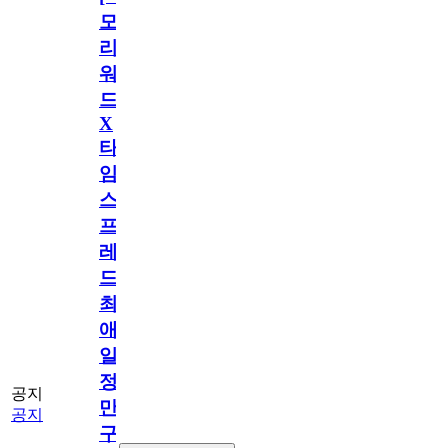
모
리
워
드
X
타
임
스
프
레
드]
최
애
일
정
공지
만
공지
구