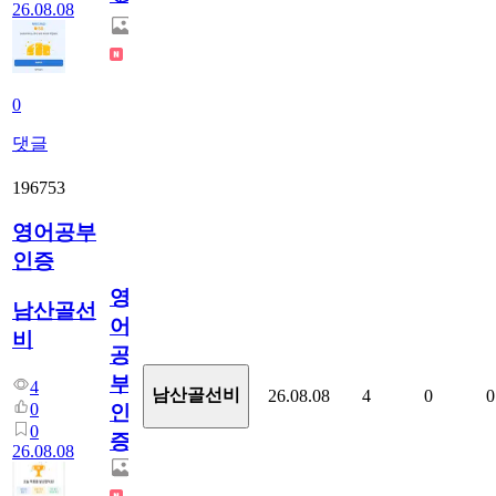
26.08.08
0
댓글
196753
영어공부
인증
영
남산골선
어
비
공
부
4
남산골선비
26.08.08
4
0
0
0
인
0
증
26.08.08