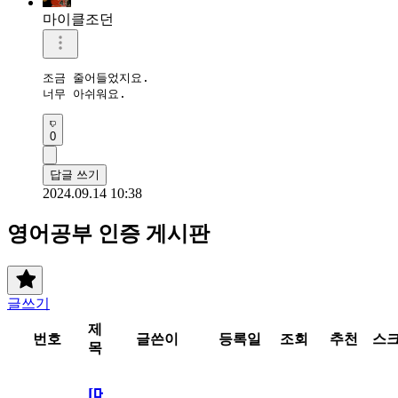
마이클조던
조금 줄어들었지요.

너무 아쉬워요.
0
답글 쓰기
2024.09.14 10:38
영어공부 인증 게시판
글쓰기
제
번호
글쓴이
등록일
조회
추천
스
목
[메