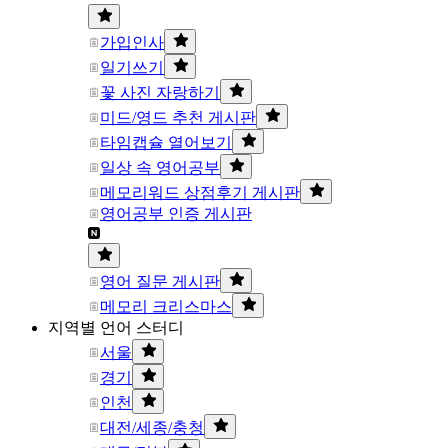
가입인사
일기쓰기
꽃 사진 자랑하기
미드/영드 추천 게시판
타임캡슐 열어보기
일상 속 영어공부
메모리워드 상점후기 게시판
영어공부 인증 게시판
영어 질문 게시판
메모리 크리스마스
지역별 언어 스터디
서울
경기
인천
대전/세종/충청