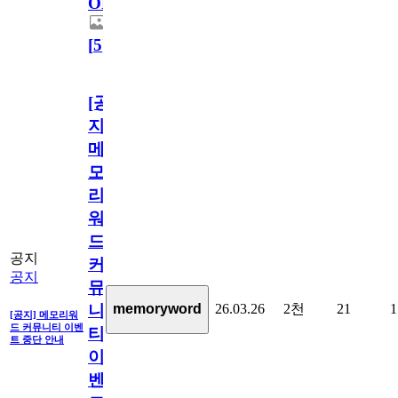
OPEN!
[
5
]
[공
지]
메
모
리
워
드
공지
커
공지
뮤
26.03.26
2천
21
1
memoryword
니
[공지] 메모리워
드 커뮤니티 이벤
티
트 중단 안내
이
벤