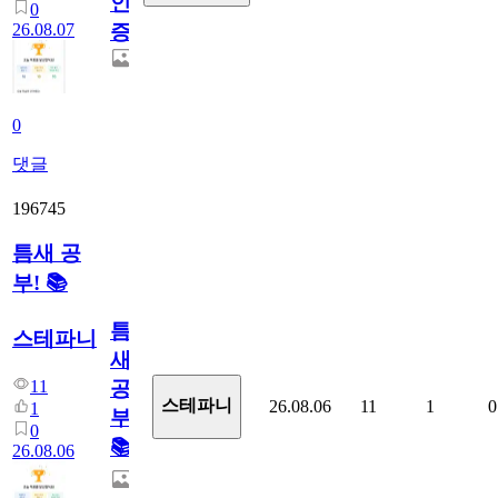
인
0
26.08.07
증
0
댓글
196745
틈새 공
부! 📚
틈
스테파니
새
11
공
스테파니
26.08.06
11
1
0
1
부!
0
📚
26.08.06