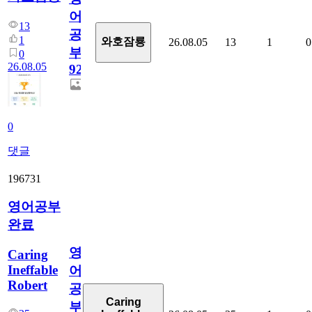
어
13
공
1
와호잠룡
26.08.05
13
1
0
부
0
26.08.05
929
0
댓글
196731
영어공부
완료
영
Caring
Ineffable
어
Robert
공
Caring
부