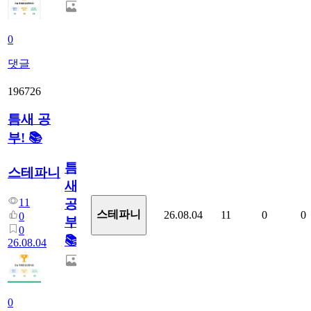
0
댓글
196726
틈새 공
부! 📚
틈
스테파니
새
11
공
스테파니
26.08.04
11
0
0
0
부!
0
📚
26.08.04
0