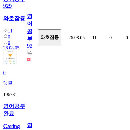
929
영
와호잠룡
어
공
11
0
와호잠룡
26.08.05
11
0
0
부
0
929
26.08.05
0
댓글
196731
영어공부
완료
영
Caring