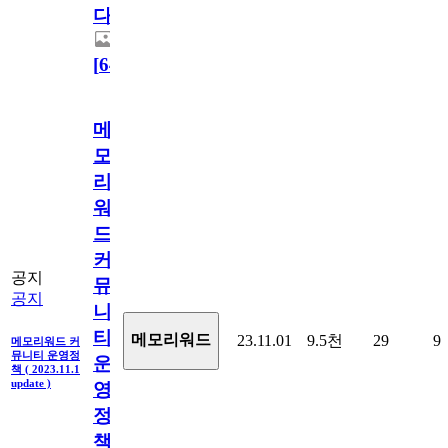
다.
[
64
]
메
모
리
워
드
커
공지
뮤
공지
니
티
메모리워드
23.11.01
9.5천
29
9
메모리워드 커
뮤니티 운영정
운
책 ( 2023.11.1
update )
영
정
책