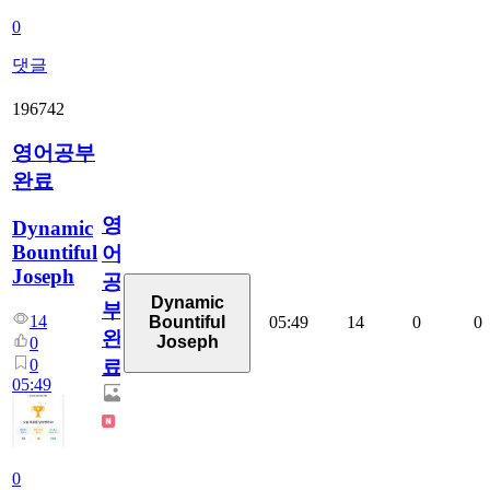
0
댓글
196742
영어공부
완료
영
Dynamic
Bountiful
어
Joseph
공
Dynamic
부
14
05:49
14
0
0
Bountiful
완
Joseph
0
0
료
05:49
0