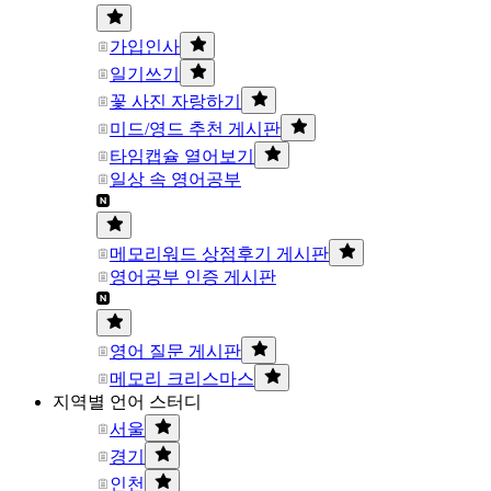
가입인사
일기쓰기
꽃 사진 자랑하기
미드/영드 추천 게시판
타임캡슐 열어보기
일상 속 영어공부
메모리워드 상점후기 게시판
영어공부 인증 게시판
영어 질문 게시판
메모리 크리스마스
지역별 언어 스터디
서울
경기
인천