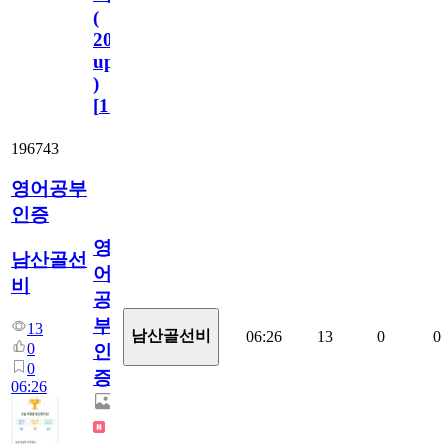
(
2023.11.1
update
)
[
110
]
196743
영어공부
인증
영
남산골선
어
비
공
부
13
남산골선비
06:26
13
0
0
0
인
0
증
06:26