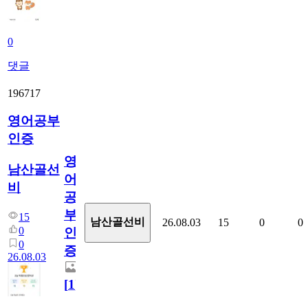
0
댓글
196717
영어공부
인증
영
남산골선
어
비
공
부
15
남산골선비
26.08.03
15
0
0
0
인
0
증
26.08.03
[
1
]