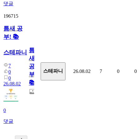
댓글
196715
틈새 공
부! 📚
틈
스테파니
새
7
공
스테파니
26.08.02
7
0
0
0
부!
0
📚
26.08.02
0
댓글