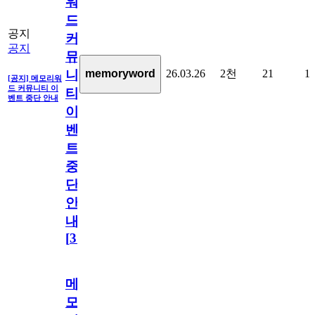
워
드
공지
커
공지
뮤
26.03.26
2천
21
1
memoryword
니
[공지] 메모리워
드 커뮤니티 이
티
벤트 중단 안내
이
벤
트
중
단
안
내
[
31
]
메
모