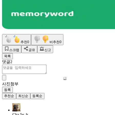
추천
0
비추천
0
스크랩
공유
신고
목록
댓글
2
사진첨부
등록
추천순
최신순
등록순
Cha.5e_h