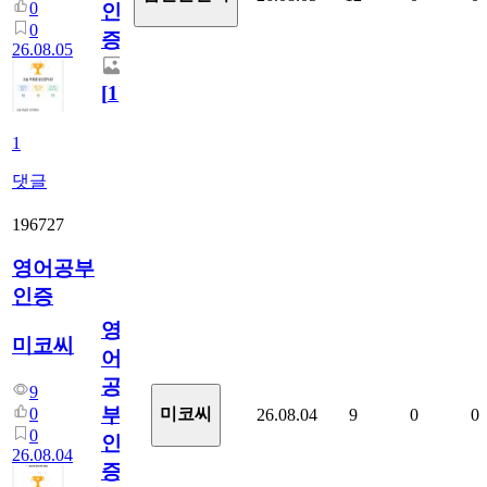
0
인
0
증
26.08.05
[
1
]
1
댓글
196727
영어공부
인증
영
미코씨
어
공
9
부
0
미코씨
26.08.04
9
0
0
0
인
26.08.04
증