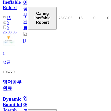
Ineffable
어
Robert
공
Caring
부
15
26.08.05
15
0
0
Ineffable
완
Robert
0
0
료
26.08.05
[
1
]
1
댓글
196729
영어공부
완료
영
Dynamic
Bountiful
어
Joseph