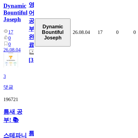
영
Dynamic
Bountiful
어
Joseph
공
Dynamic
부
17
26.08.04
17
0
0
Bountiful
완
Joseph
0
0
료
26.08.04
[
3
]
3
댓글
196721
틈새 공
부! 📚
틈
스테파니