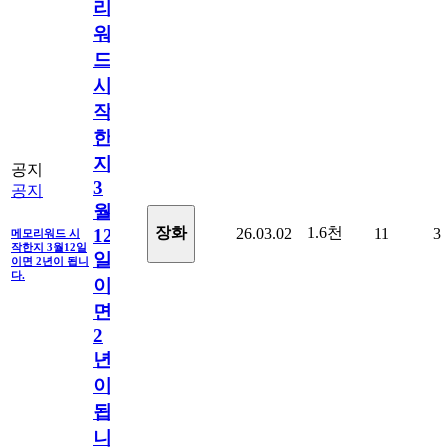
리
워
드
시
작
한
지
공지
3
공지
월
1.6천
장화
26.03.02
11
3
12
메모리워드 시
작한지 3월12일
일
이면 2년이 됩니
다.
이
면
2
년
이
됩
니