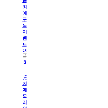
급!
최
애
구
독
이
벤
트
OPEN!
[
5
]
[공
지]
메
모
리