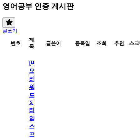
영어공부 인증 게시판
글쓰기
제
번호
글쓴이
등록일
조회
추천
스크
목
[메
모
리
워
드
X
타
임
스
프