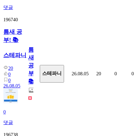
댓글
196740
틈새 공
부! 📚
틈
스테파니
새
공
20
부!
스테파니
26.08.05
20
0
0
0
0
📚
26.08.05
0
댓글
196738