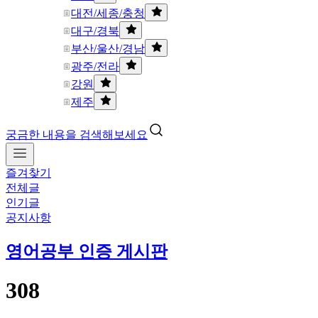
대전/세종/충청
대구/경북
부산/울산/경남
광주/전라
강원
제주
궁금한 내용을 검색해보세요
즐겨찾기
전체글
인기글
공지사항
영어공부 인증 게시판
308