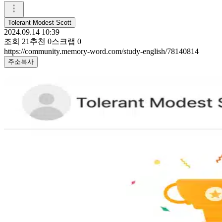
Tolerant Modest Scott
2024.09.14 10:39
조회
21
추천
0
스크랩
0
https://community.memory-word.com/study-english/78140814
주소복사