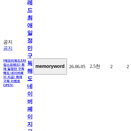
레
드]
최
애
일
정
공지
만
공지
구
[메모리워드X타
독
임스프레드] 최
2.5천
memoryword
26.06.05
2
2
애 일정만 구독
해
해도 네이버페
이 지급! 최애
도
구독 이벤트
네
OPEN!
이
버
페
이
지