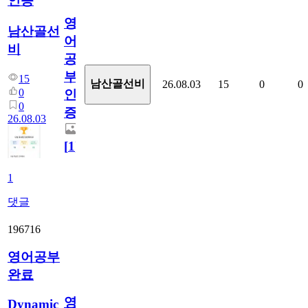
인증
영
남산골선
어
비
공
부
15
남산골선비
26.08.03
15
0
0
0
인
0
증
26.08.03
[
1
]
1
댓글
196716
영어공부
완료
영
Dynamic