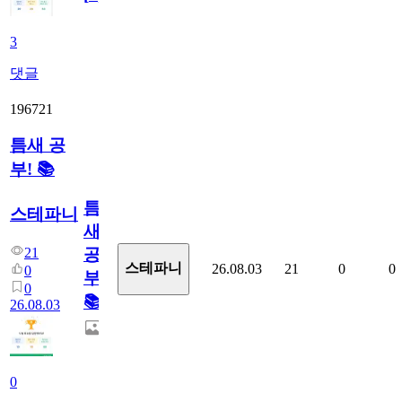
3
댓글
196721
틈새 공
부! 📚
틈
스테파니
새
21
공
스테파니
26.08.03
21
0
0
0
부!
0
📚
26.08.03
0