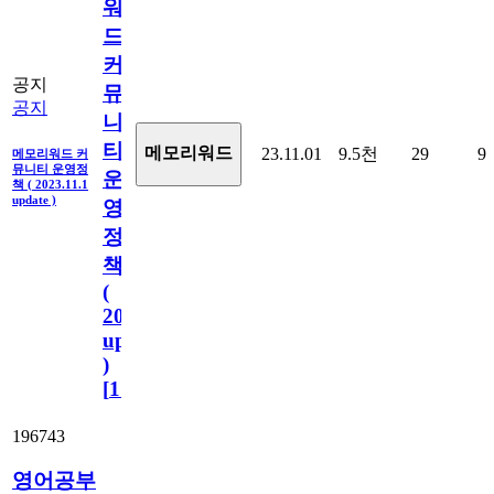
워
드
커
공지
뮤
공지
니
티
메모리워드
23.11.01
9.5천
29
9
메모리워드 커
뮤니티 운영정
운
책 ( 2023.11.1
update )
영
정
책
(
2023.11.1
update
)
[
110
]
196743
영어공부