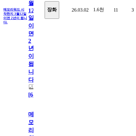
월
1.6천
장화
26.03.02
11
3
12
메모리워드 시
작한지 3월12일
일
이면 2년이 됩니
다.
이
면
2
년
이
됩
니
다.
[
64
]
메
모
리