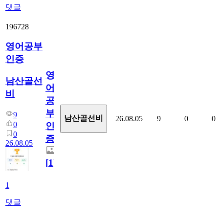
댓글
196728
영어공부
인증
영
남산골선
어
비
공
부
9
남산골선비
26.08.05
9
0
0
0
인
0
증
26.08.05
[
1
]
1
댓글