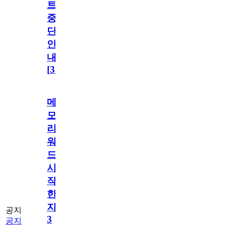
트
중
단
안
내
[
31
]
메
모
리
워
드
시
작
한
지
공지
3
공지