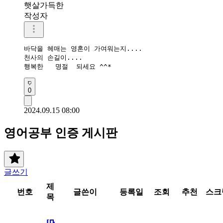
햇살가득한
작성자
바닥을 헤매는 영혼이 가여워는지....

천사의 손길이....

행복한   명절  되세요 ^^*
0
2024.09.15 08:00
영어공부 인증 게시판
글쓰기
제
번호
글쓴이
등록일
조회
추천
스크
목
[메