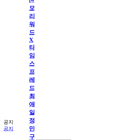
모
리
워
드
X
타
임
스
프
레
드]
최
애
일
정
공지
만
공지
구