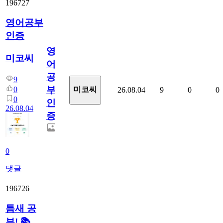
196727
영어공부
인증
영
미코씨
어
공
9
부
0
미코씨
26.08.04
9
0
0
0
인
26.08.04
증
0
댓글
196726
틈새 공
부! 📚