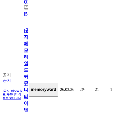
OPEN!
[
5
]
[공
지]
메
모
리
워
드
공지
커
공지
뮤
26.03.26
2천
21
1
memoryword
니
[공지] 메모리워
드 커뮤니티 이
티
벤트 중단 안내
이
벤