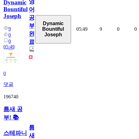
영
Dynamic
Bountiful
어
Joseph
공
Dynamic
부
9
05:49
9
0
0
Bountiful
완
Joseph
0
0
료
05:49
0
댓글
196740
틈새 공
부! 📚
틈
스테파니
새