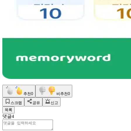
추천
0
비추천
0
스크랩
공유
신고
목록
댓글
4