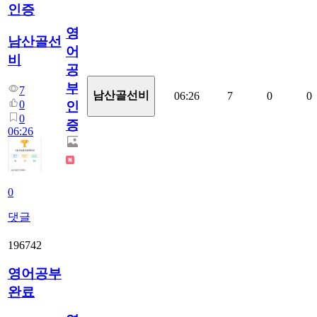
인증
영
남산골선
어
비
공
부
7
남산골선비
06:26
7
0
0
0
인
0
증
06:26
0
댓글
196742
영어공부
완료