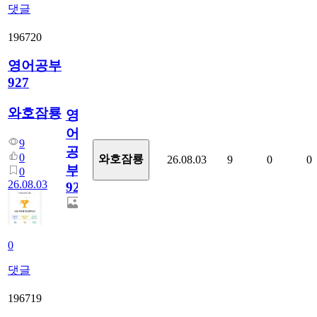
댓글
196720
영어공부
927
와호잠룡
영
어
9
공
0
와호잠룡
26.08.03
9
0
0
부
0
26.08.03
927
0
댓글
196719