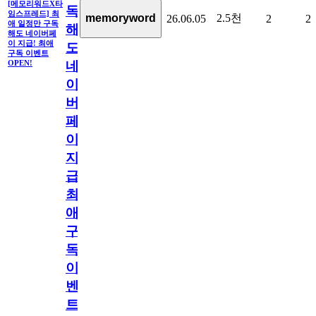
[메모리워드X타
독
임스프레드] 최
2.5천
memoryword
26.06.05
2
2
애 일정만 구독
해
해도 네이버페
이 지급! 최애
도
구독 이벤트
네
OPEN!
이
버
페
이
지
급!
최
애
구
독
이
벤
트