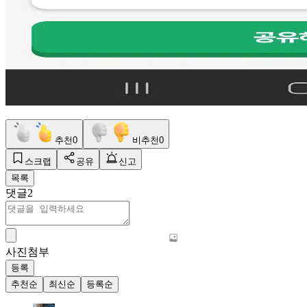
추천
0
비추천
0
스크랩
공유
신고
목록
댓글
2
사진첨부
등록
추천순
최신순
등록순