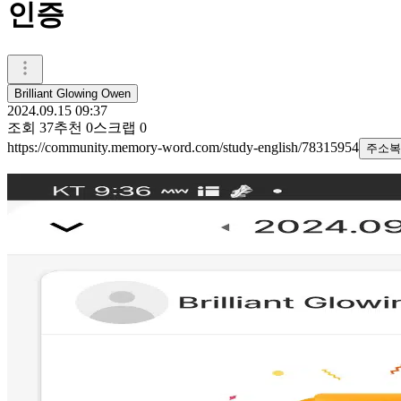
인증
Brilliant Glowing Owen
2024.09.15 09:37
조회
37
추천
0
스크랩
0
https://community.memory-word.com/study-english/78315954
주소복