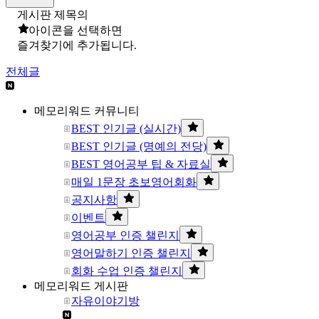
게시판 제목의
아이콘을 선택하면
즐겨찾기에 추가됩니다.
전체글
메모리워드 커뮤니티
BEST 인기글 (실시간)
BEST 인기글 (명예의 전당)
BEST 영어공부 팁 & 자료실
매일 1문장 초보영어회화
공지사항
이벤트
영어공부 인증 챌린지
영어말하기 인증 챌린지
회화 수업 인증 챌린지
메모리워드 게시판
자유이야기방