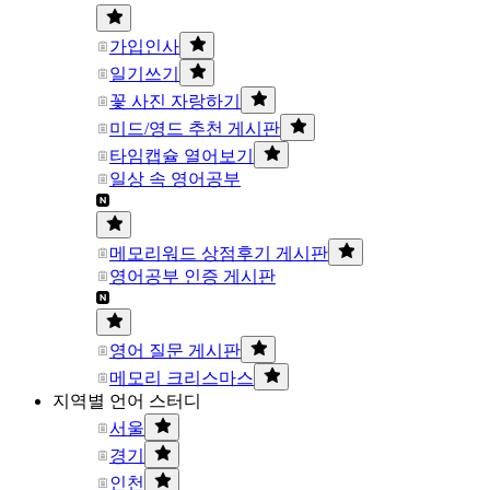
가입인사
일기쓰기
꽃 사진 자랑하기
미드/영드 추천 게시판
타임캡슐 열어보기
일상 속 영어공부
메모리워드 상점후기 게시판
영어공부 인증 게시판
영어 질문 게시판
메모리 크리스마스
지역별 언어 스터디
서울
경기
인천