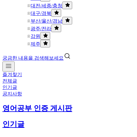
대전/세종/충청
대구/경북
부산/울산/경남
광주/전라
강원
제주
궁금한 내용을 검색해보세요
즐겨찾기
전체글
인기글
공지사항
영어공부 인증 게시판
인기글