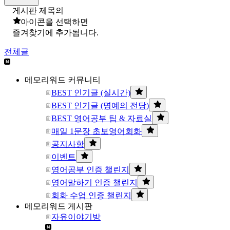
게시판 제목의
아이콘을 선택하면
즐겨찾기에 추가됩니다.
전체글
메모리워드 커뮤니티
BEST 인기글 (실시간)
BEST 인기글 (명예의 전당)
BEST 영어공부 팁 & 자료실
매일 1문장 초보영어회화
공지사항
이벤트
영어공부 인증 챌린지
영어말하기 인증 챌린지
회화 수업 인증 챌린지
메모리워드 게시판
자유이야기방