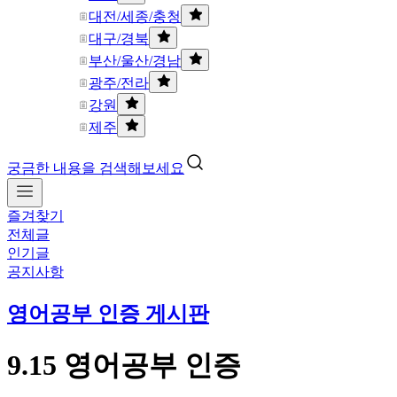
대전/세종/충청
대구/경북
부산/울산/경남
광주/전라
강원
제주
궁금한 내용을 검색해보세요
즐겨찾기
전체글
인기글
공지사항
영어공부 인증 게시판
9.15 영어공부 인증