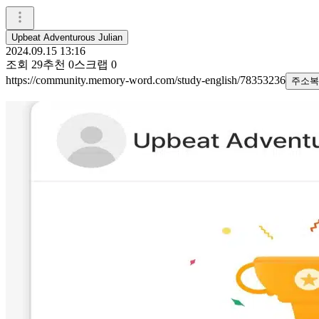
Upbeat Adventurous Julian
2024.09.15 13:16
조회
29
추천
0
스크랩
0
https://community.memory-word.com/study-english/78353236
주소복