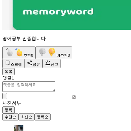
영어공부 인증합니다
추천
0
비추천
0
스크랩
공유
신고
목록
댓글
1
사진첨부
등록
추천순
최신순
등록순