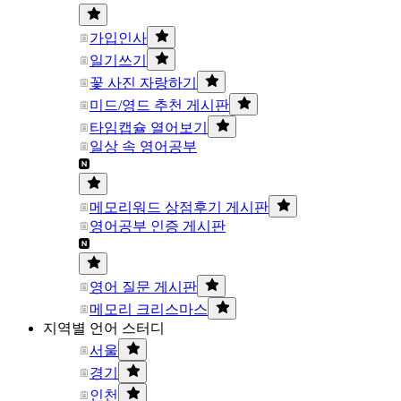
가입인사
일기쓰기
꽃 사진 자랑하기
미드/영드 추천 게시판
타임캡슐 열어보기
일상 속 영어공부
메모리워드 상점후기 게시판
영어공부 인증 게시판
영어 질문 게시판
메모리 크리스마스
지역별 언어 스터디
서울
경기
인천