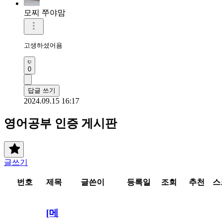
모찌 쭈야맘
고생하셨어욤
0
답글 쓰기
2024.09.15 16:17
영어공부 인증 게시판
글쓰기
번호
제목
글쓴이
등록일
조회
추천
스
[메