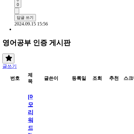
0
답글 쓰기
2024.09.15 15:56
영어공부 인증 게시판
글쓰기
제
번호
글쓴이
등록일
조회
추천
스크
목
[메
모
리
워
드