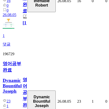
16
26.08.05
16
0
0
Ineffable
완
Robert
0
0
료
26.08.05
[
1
]
1
댓글
196729
영어공부
완료
영
Dynamic
Bountiful
어
Joseph
공
Dynamic
부
23
26.08.05
23
1
0
Bountiful
완
Joseph
1