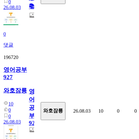
0
📚
26.08.03
0
댓글
196720
영어공부
927
와호잠룡
영
어
10
공
0
와호잠룡
26.08.03
10
0
0
부
0
26.08.03
927