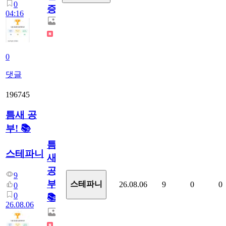
0
증
04:16
0
댓글
196745
틈새 공
부! 📚
틈
스테파니
새
공
9
부!
스테파니
26.08.06
9
0
0
0
0
📚
26.08.06