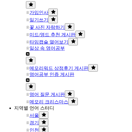
가입인사
일기쓰기
꽃 사진 자랑하기
미드/영드 추천 게시판
타임캡슐 열어보기
일상 속 영어공부
메모리워드 상점후기 게시판
영어공부 인증 게시판
영어 질문 게시판
메모리 크리스마스
지역별 언어 스터디
서울
경기
인천