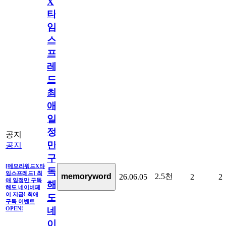
X
타
임
스
프
레
드]
최
애
일
정
공지
만
공지
구
[메모리워드X타
독
임스프레드] 최
2.5천
memoryword
26.06.05
2
2
애 일정만 구독
해
해도 네이버페
이 지급! 최애
도
구독 이벤트
네
OPEN!
이