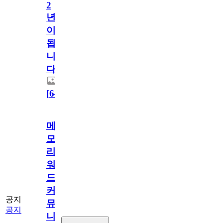
2
년
이
됩
니
다.
[
64
]
메
모
리
워
드
커
공지
뮤
공지
니