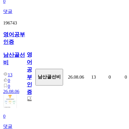
0
댓글
196743
영어공부
인증
영
남산골선
어
비
공
13
부
남산골선비
26.08.06
13
0
0
0
인
0
26.08.06
증
0
댓글