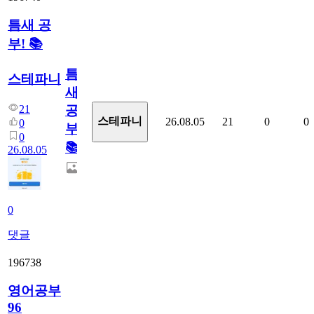
틈새 공
부! 📚
틈
스테파니
새
21
공
스테파니
26.08.05
21
0
0
0
부!
0
📚
26.08.05
0
댓글
196738
영어공부
96