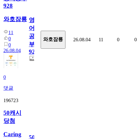
928
와호잠룡
영
어
11
공
0
와호잠룡
26.08.04
11
0
0
부
0
26.08.04
928
0
댓글
196723
50캐시
당첨
Caring
50