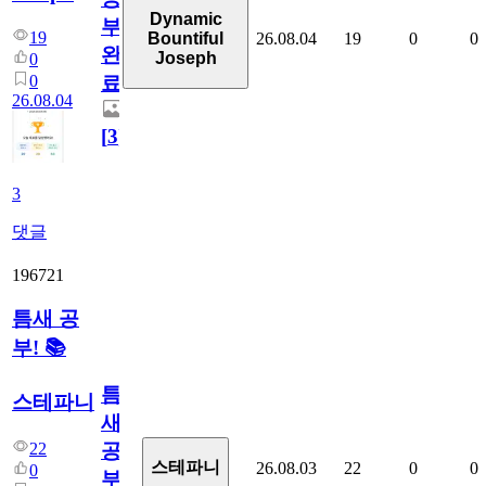
Dynamic
부
19
26.08.04
19
0
0
Bountiful
완
Joseph
0
0
료
26.08.04
[
3
]
3
댓글
196721
틈새 공
부! 📚
틈
스테파니
새
22
공
스테파니
26.08.03
22
0
0
0
부!