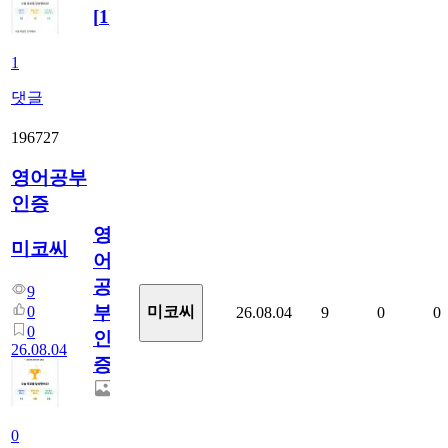
[
1
]
1
댓글
196727
영어공부
인증
영
미코씨
어
공
9
부
0
미코씨
26.08.04
9
0
0
0
인
26.08.04
증
0