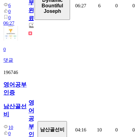
Dynamic
부
6
06:27
6
0
0
Bountiful
완
Joseph
0
0
료
06:27
0
댓글
196746
영어공부
인증
영
남산골선
어
비
공
부
10
남산골선비
04:16
10
0
0
0
인