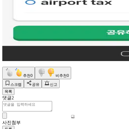
추천
0
비추천
0
스크랩
공유
신고
목록
댓글
2
사진첨부