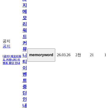
지]
메
모
리
워
드
공지
커
공지
뮤
26.03.26
2천
21
1
memoryword
니
[공지] 메모리워
드 커뮤니티 이
티
벤트 중단 안내
이
벤
트
중
단
안
내