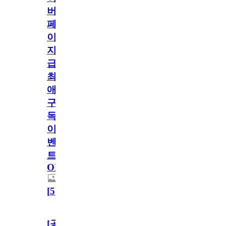
버
페
이
지
급!
최
애
구
독
이
벤
트
OPEN!
[
5
]
[공