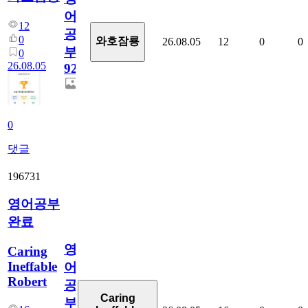
어
12
공
0
와호잠룡
26.08.05
12
0
0
부
0
26.08.05
929
0
댓글
196731
영어공부
완료
영
Caring
Ineffable
어
Robert
공
Caring
부