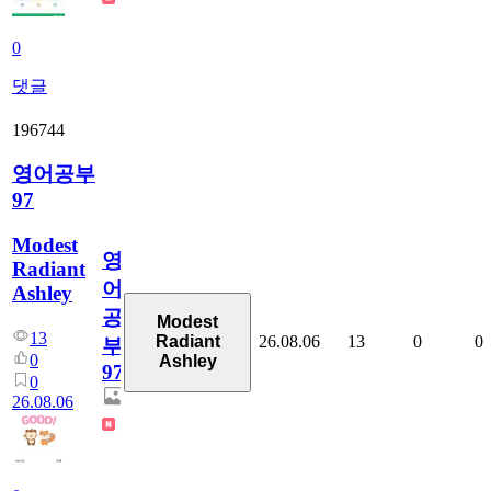
0
댓글
196744
영어공부
97
Modest
영
Radiant
어
Ashley
공
Modest
13
26.08.06
13
0
0
Radiant
부
0
Ashley
97
0
26.08.06