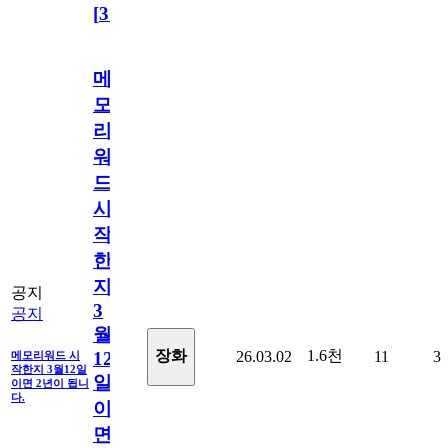
[
31
]
메
모
리
워
드
시
작
한
지
공지
3
공지
월
1.6천
장화
26.03.02
11
3
12
메모리워드 시
작한지 3월12일
일
이면 2년이 됩니
다.
이
면