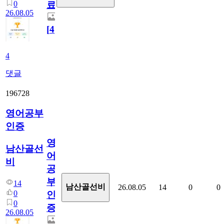
0
료
26.08.05
[
4
]
4
댓글
196728
영어공부
인증
영
남산골선
어
비
공
부
14
남산골선비
26.08.05
14
0
0
0
인
0
증
26.08.05