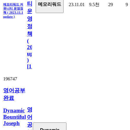
티
메모리워드
23.11.01
9.5천
29
9
메모리워드 커
뮤니티 운영정
운
책 ( 2023.11.1
update )
영
정
책
(
2023.11.1
update
)
[
110
]
196747
영어공부
완료
영
Dynamic
Bountiful
어
Joseph
공