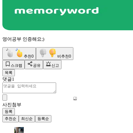
영어공부 인증해요;)
추천
0
비추천
0
스크랩
공유
신고
목록
댓글
1
사진첨부
등록
추천순
최신순
등록순