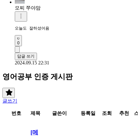
모찌 쭈야맘
오늘도 잘하셨어욤
0
답글 쓰기
2024.09.15 22:31
영어공부 인증 게시판
글쓰기
번호
제목
글쓴이
등록일
조회
추천
[메