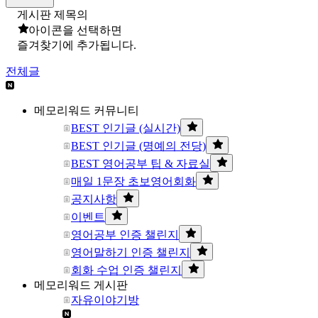
게시판 제목의
아이콘을 선택하면
즐겨찾기에 추가됩니다.
전체글
메모리워드 커뮤니티
BEST 인기글 (실시간)
BEST 인기글 (명예의 전당)
BEST 영어공부 팁 & 자료실
매일 1문장 초보영어회화
공지사항
이벤트
영어공부 인증 챌린지
영어말하기 인증 챌린지
회화 수업 인증 챌린지
메모리워드 게시판
자유이야기방