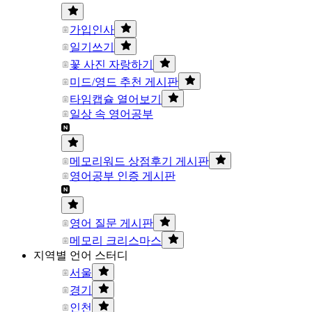
가입인사
일기쓰기
꽃 사진 자랑하기
미드/영드 추천 게시판
타임캡슐 열어보기
일상 속 영어공부
메모리워드 상점후기 게시판
영어공부 인증 게시판
영어 질문 게시판
메모리 크리스마스
지역별 언어 스터디
서울
경기
인천