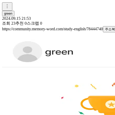
green
2024.09.15 21:53
조회
23
추천
0
스크랩
0
https://community.memory-word.com/study-english/78444740
주소복