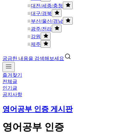
대전/세종/충청
대구/경북
부산/울산/경남
광주/전라
강원
제주
궁금한 내용을 검색해보세요
즐겨찾기
전체글
인기글
공지사항
영어공부 인증 게시판
영어공부 인증